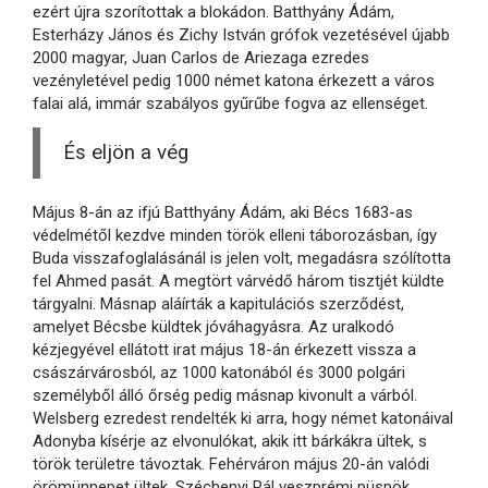
ezért újra szorítottak a blokádon. Batthyány Ádám,
Esterházy János és Zichy István grófok vezetésével újabb
2000 magyar, Juan Carlos de Ariezaga ezredes
vezényletével pedig 1000 német katona érkezett a város
falai alá, immár szabályos gyűrűbe fogva az ellenséget.
És eljön a vég
Május 8-án az ifjú Batthyány Ádám, aki Bécs 1683-as
védelmétől kezdve minden török elleni táborozásban, így
Buda visszafoglalásánál is jelen volt, megadásra szólította
fel Ahmed pasát. A megtört várvédő három tisztjét küldte
tárgyalni. Másnap aláírták a kapitulációs szerződést,
amelyet Bécsbe küldtek jóváhagyásra. Az uralkodó
kézjegyével ellátott irat május 18-án érkezett vissza a
császárvárosból, az 1000 katonából és 3000 polgári
személyből álló őrség pedig másnap kivonult a várból.
Welsberg ezredest rendelték ki arra, hogy német katonáival
Adonyba kísérje az elvonulókat, akik itt bárkákra ültek, s
török területre távoztak. Fehérváron május 20-án valódi
örömünnepet ültek. Széchenyi Pál veszprémi püspök