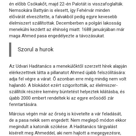
én előbb Csókakőt, majd 22-én Palotát is visszafoglalták.
Nemsokára Battyán is elesett, így Fehérvár minden
elővárát elveszítette, a falvakból pedig egyre kevesebb
élelmiszert szállítottak. Decemberben a polgári lakosság
menekülni kezdett az éhínség miatt. 1688 januárjában már
maga Ahmed pasa engedélyezte a távozásukat.
Szorul a hurok
Az Udvari Haditanács a menekülőktől szerzett hírek alapján
elérkezettnek látta a pillanatot Ahmed újabb felszólítására:
adja fel végre a várat. Ő azonban erre még mindig nem volt
hajlandó. A blokádot ezért szigorították, az élelmiszer-
szállítók részére kemény büntetést helyeztek kilátásba, és
újabb 2000 embert rendeltek ki az egyre erősödő zár
fenntartására.
Március végén már az őrség is követelte a vár feladását,
de a pasa nekik sem engedett. Nem meglepő módon ekkor
megindult a katonák szökése. A Haditanács tárgyalást
kísérelt meg Ahmeddel, aki nem hajlott a megegyezésre,