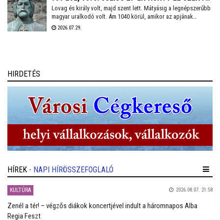
Lovag és király volt, majd szent lett. Mátyásig a legnépszerűbb
LÁSZLÓ KIRÁLY
magyar uralkodó volt. Ám 1040 körül, amikor az apjának
menedéket adó Lengyelországban világra jött, Géza nevű bátyja
2026.07.29.
után másodikként, ebből vajmi keveset lehetett sejteni.
Természetesen I. (Szent) László királyunkról van szó, aki 930
évvel ezelőtt e napon hunyt el.
HIRDETÉS
HÍREK
- NAPI HÍRÖSSZEFOGLALÓ
KULTÚRA
2026.08.07. 21:58
Zenél a tér! – végzős diákok koncertjével indult a háromnapos Alba
Regia Feszt