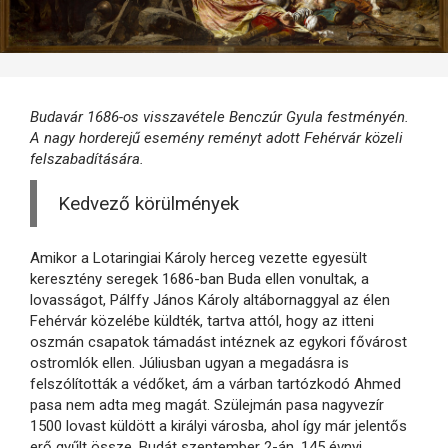
Budavár 1686-os visszavétele Benczúr Gyula festményén.
A nagy horderejű esemény reményt adott Fehérvár közeli
felszabadítására.
Kedvező körülmények
Amikor a Lotaringiai Károly herceg vezette egyesült
keresztény seregek 1686-ban Buda ellen vonultak, a
lovasságot, Pálffy János Károly altábornaggyal az élen
Fehérvár közelébe küldték, tartva attól, hogy az itteni
oszmán csapatok támadást intéznek az egykori fővárost
ostromlók ellen. Júliusban ugyan a megadásra is
felszólították a védőket, ám a várban tartózkodó Ahmed
pasa nem adta meg magát. Szülejmán pasa nagyvezír
1500 lovast küldött a királyi városba, ahol így már jelentős
erő gyűlt össze. Budát szeptember 2-án, 145 évnyi