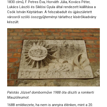
1830 című, F. Petres Éva, Horváth Júlia, Kovács Péter,
Lukács László és Siklósi Gyula által rendezett kiállítása a
Csók István Képtárban. A felszabadult és újjászületett
városról szóló összgyűjteményi tárlathoz kísérőkiadvány
készült.
Palotás József domborműve 1988 óta díszíti a romkerti
Mauzóleumot.
1688 emlékezete, ha nem is annyira élénken, mint a 20.