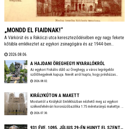
„MONDD EL FIAIDNAK!”
A Várkörút és a Rákóczi utca kereszteződésében egy nagy fekete
kőtábla emlékeztet az egykori zsinagógára és az 1944-ben
elhurcolt zsidóságra. Ha a helyi izraelita közösségről van szó, a
2026.08.06.
legtöbben a vészkorszakot és az azt közvetlenül megelőző
éveket idézik fel. Talán azért, mert nem ismerik a korábbi időket,
A HAJDANI ÖREGHEGYI NYARALÓKRÓL
mint ahogy sokan azt sem tudják: ma is létezik hitközség a
Az egykori Fiskális dűlő az Öreghegy, a város legrégebbi
szőlőhegyének kapuja. Nevét arról kapta, hogy présházas
városban.
telkeit többnyire városi tisztviselők, hivatalnokok vásárolták
2026.08.02.
meg, amelyeken kisebb-nagyobb szőlőhegyi lakokat, több
esetben neves építészek által tervezett villákat építtettek,
kereszteket és más emlékeket emeltek. A környéket egy
KIRÁLYKÚTON A MAKETT
rövidebb sétával bejárva számos érdekességre bukkanhatunk.
Mostantól a Királykút Emlékházban nézhető meg az egykori
székesfehérvári koronázóbazilika 1:75 méretarányú makettje. A
hatalmas templom 12. századi állapotát bemutató – még 2013-
2026.07.30.
ban készített – modellt a Fejér Szövetség ajándékozta
Székesfehérvárnak. Az épületrekonstrukciót Földi Zoltán
önkormányzati képviselő vette át csütörtökön.
931 ÉVE, 1095. JÚLIUS 29-ÉN HUNYT EL SZENT