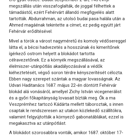
megszállás után visszafoglalták, de joggal félhettek a
támadástól, ezért Fehérvárt állandó megfigyelés alatt
tartották. Abdurrahman, az utolsó budai pasa halála után a
Ahmed magáénak tekintette a címet, ez pedig együtt járt
Fehérvár erődítésével.
Mivel a török a várost nagyméretű és komoly védősereggel
látta el, a bécsi hadvezetés a hosszúnak és kimerítőnek
ígérkező ostrom helyett a blokádot tartotta
célravezetőnek. Ez a környék megszállásával, az
élelmiszer-utánpótlás akadályozásával a védők
kiéheztetését, végső soron térdre kényszerítését célozta.
Ebben nagy szerepet szántak a magyar lovasságnak. Az
Udvari Haditanács 1687. május 22-én döntött Fehérvár
blokád alá vonásáról, amellyel Zichy István vicegenerálist
és a győri főkapitányság lovasait bízták meg. Ők a ma
Veszprémhez tartozó Kádárta mellett táboroztak, s innen
csaptak le rendszeresen az utakon közlekedő szállítókra,
valamint felgyújtották a környező gabonatáblákat, ezzel is
megakasztva az utánpótlást.
A blokádot szorosabbra vonták, amikor 1687. október 17-