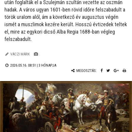
után foglalták el a Szulejmán szultán vezette az oszmán
hadak. A város ugyan 1601-ben rövid időre felszabadult a
török uralom alól, ám a következő év augusztus végén
ismét a muszlimok kezére került. Hosszú évtizedek teltek
el, mire az egykori dicső Alba Regia 1688-ban végleg
felszabadult.
VÁCZI MÁRK
.
2026.05.16. 08:51 |
3 HÓNAPJA
MEGOSZTÁS: