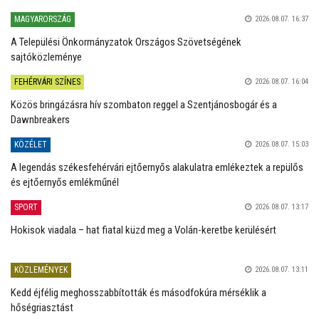
MAGYARORSZÁG
2026.08.07. 16:37
A Települési Önkormányzatok Országos Szövetségének
sajtóközleménye
FEHÉRVÁRI SZÍNES
2026.08.07. 16:04
Közös bringázásra hív szombaton reggel a Szentjánosbogár és a
Dawnbreakers
KÖZÉLET
2026.08.07. 15:03
A legendás székesfehérvári ejtőernyős alakulatra emlékeztek a repülős
és ejtőernyős emlékműnél
SPORT
2026.08.07. 13:17
Hokisok viadala – hat fiatal küzd meg a Volán-keretbe kerülésért
KÖZLEMÉNYEK
2026.08.07. 13:11
Kedd éjfélig meghosszabbították és másodfokúra mérséklik a
hőségriasztást