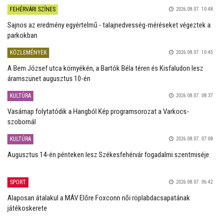
FEHÉRVÁRI SZÍNES
2026.08.07. 10:48
Sajnos az eredmény egyértelmű - talajnedvesség-méréseket végeztek a
parkokban
KÖZLEMÉNYEK
2026.08.07. 10:45
A Bem József utca környékén, a Bartók Béla téren és Kisfaludon lesz
áramszünet augusztus 10-én
KULTÚRA
2026.08.07. 08:37
Vasárnap folytatódik a Hangból Kép programsorozat a Varkocs-
szobornál
KULTÚRA
2026.08.07. 07:08
Augusztus 14-én pénteken lesz Székesfehérvár fogadalmi szentmiséje
SPORT
2026.08.07. 06:42
Alaposan átalakul a MÁV Előre Foxconn női röplabdacsapatának
játékoskerete