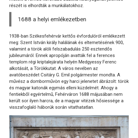
részét is elhordták a munkálatokhoz.
1688 a helyi emlékezetben
1938-ban Székesfehérvár kettős évfordulóról emlékezett
meg: Szent István király halálának és eltemetésének 900,
valamint a török alóli felszabadulás 250 esztendős
jubileumáról. Ennek apropóján avatták fel a ferences
templom régi kriptalejárata helyén Medgyessy Ferenc
alkotását, a Törökkutat. A város nevében az
avatóbeszédet Csitáry G. Emil polgármester mondta. A
művész a domborművön egy harci jelenetet ábrázolt: török
és magyar katonák egymás elleni küzdelmét. Ahogy a
fentiekből egyértelmű, Fehérváron 1688 májusában nem
került sor ilyen harcra, de a magyar vitézek hősiessége a
visszafoglaló háborúk során vitathatatlan.