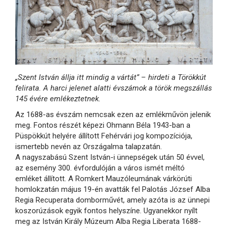
„Szent István állja itt mindig a vártát” – hirdeti a Törökkút
felirata. A harci jelenet alatti évszámok a török megszállás
145 évére emlékeztetnek.
Az 1688-as évszám nemcsak ezen az emlékművön jelenik
meg. Fontos részét képezi Ohmann Béla 1943-ban a
Püspökkút helyére állított Fehérvári jog kompozíciója,
ismertebb nevén az Országalma talapzatán.
A nagyszabású Szent István-i ünnepségek után 50 évvel,
az esemény 300. évfordulóján a város ismét méltó
emléket állított. A Romkert Mauzóleumának várkörúti
homlokzatán május 19-én avatták fel Palotás József Alba
Regia Recuperata domborművét, amely azóta is az ünnepi
koszorúzások egyik fontos helyszíne. Ugyanekkor nyílt
meg az István Király Múzeum Alba Regia Liberata 1688-