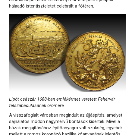
hálaadó istentiszteletet celebrált a főtéren.
Lipót császár 1688-ban emlékérmet veretett Fehérvár
felszabadulásának örömére.
A visszafoglalt városban megindult az újjáépítés, amelyet
sajnálatos módon nagymérvű bontások kísértek. Mivel a
házak megújításához építőanyagra volt szükség, egyebek
mellett a romos koronázó bazilika kőanyagának jelentős