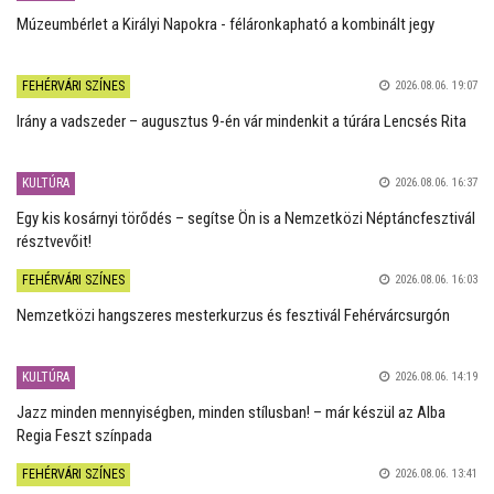
Múzeumbérlet a Királyi Napokra - féláronkapható a kombinált jegy
FEHÉRVÁRI SZÍNES
2026.08.06. 19:07
Irány a vadszeder – augusztus 9-én vár mindenkit a túrára Lencsés Rita
KULTÚRA
2026.08.06. 16:37
Egy kis kosárnyi törődés – segítse Ön is a Nemzetközi Néptáncfesztivál
résztvevőit!
FEHÉRVÁRI SZÍNES
2026.08.06. 16:03
Nemzetközi hangszeres mesterkurzus és fesztivál Fehérvárcsurgón
KULTÚRA
2026.08.06. 14:19
Jazz minden mennyiségben, minden stílusban! – már készül az Alba
Regia Feszt színpada
FEHÉRVÁRI SZÍNES
2026.08.06. 13:41