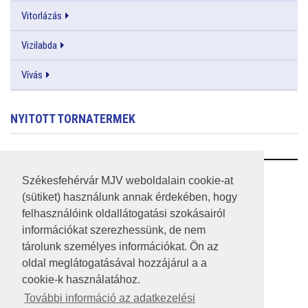
Vitorlázás
Vizilabda
Vívás
NYITOTT TORNATERMEK
RSS
Székesfehérvár MJV weboldalain cookie-at
(sütiket) használunk annak érdekében, hogy
A HONLAP 2017.03.31-I ÁLLAPOTA
felhasználóink oldallátogatási szokásairól
információkat szerezhessünk, de nem
JOGI NYILATKOZAT
tárolunk személyes információkat. Ön az
IMPRESSZUM
oldal meglátogatásával hozzájárul a a
cookie-k használatához.
MÉDIAAJÁNLAT
További információ az adatkezelési