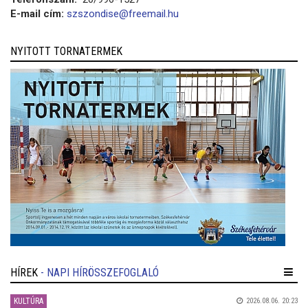
E-mail cím:
szszondise@freemail.hu
NYITOTT TORNATERMEK
HÍREK
- NAPI HÍRÖSSZEFOGLALÓ
KULTÚRA
2026.08.06. 20:23