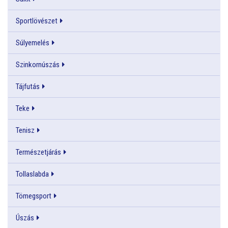
Sportlövészet
Súlyemelés
Szinkornúszás
Tájfutás
Teke
Tenisz
Természetjárás
Tollaslabda
Tömegsport
Úszás