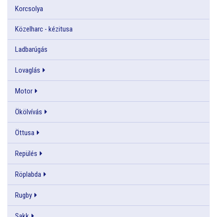
Korcsolya
Közelharc - kézitusa
Ladbarúgás
Lovaglás
Motor
Ökölvívás
Öttusa
Repülés
Röplabda
Rugby
Sakk