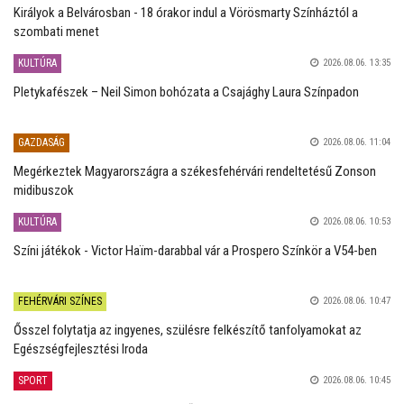
Királyok a Belvárosban - 18 órakor indul a Vörösmarty Színháztól a
szombati menet
KULTÚRA
2026.08.06. 13:35
Pletykafészek – Neil Simon bohózata a Csajághy Laura Színpadon
GAZDASÁG
2026.08.06. 11:04
Megérkeztek Magyarországra a székesfehérvári rendeltetésű Zonson
midibuszok
KULTÚRA
2026.08.06. 10:53
Színi játékok - Victor Haïm-darabbal vár a Prospero Színkör a V54-ben
FEHÉRVÁRI SZÍNES
2026.08.06. 10:47
Ősszel folytatja az ingyenes, szülésre felkészítő tanfolyamokat az
Egészségfejlesztési Iroda
SPORT
2026.08.06. 10:45