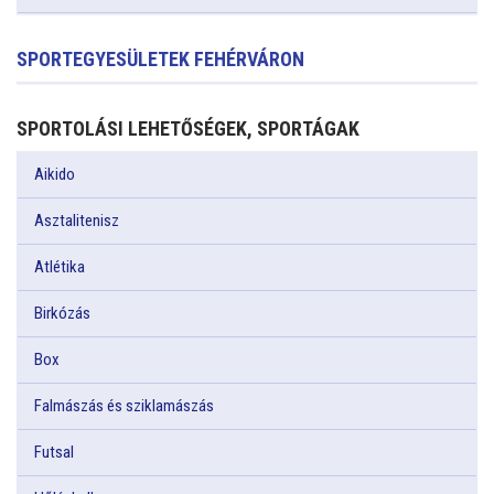
SPORTEGYESÜLETEK FEHÉRVÁRON
SPORTOLÁSI LEHETŐSÉGEK, SPORTÁGAK
Aikido
Asztalitenisz
Atlétika
Birkózás
Box
Falmászás és sziklamászás
Futsal