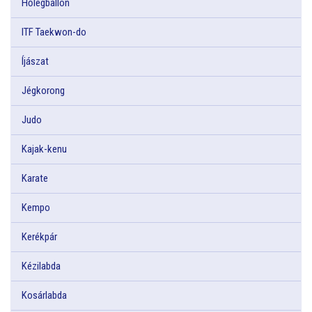
Hőlégballon
ITF Taekwon-do
Íjászat
Jégkorong
Judo
Kajak-kenu
Karate
Kempo
Kerékpár
Kézilabda
Kosárlabda