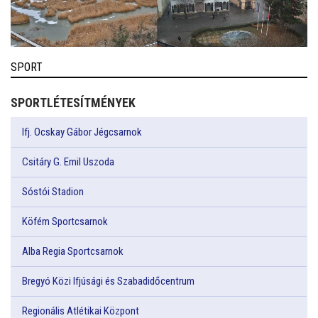
SPORT
SPORTLÉTESÍTMÉNYEK
Ifj. Ocskay Gábor Jégcsarnok
Csitáry G. Emil Uszoda
Sóstói Stadion
Köfém Sportcsarnok
Alba Regia Sportcsarnok
Bregyó Közi Ifjúsági és Szabadidőcentrum
Regionális Atlétikai Központ