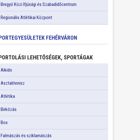
Bregyó Közi Ifjúsági és Szabadidőcentrum
Regionális Atlétikai Központ
PORTEGYESÜLETEK FEHÉRVÁRON
PORTOLÁSI LEHETŐSÉGEK, SPORTÁGAK
Aikido
Asztalitenisz
Atlétika
Birkózás
Box
Falmászás és sziklamászás