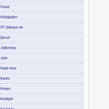
Futsal
Hőlégballon
ITF Taekwon-do
Íjászat
Jégkorong
Judo
Kajak-kenu
Karate
Kempo
Kerékpár