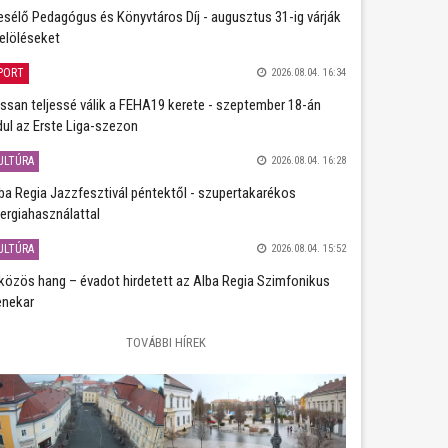
sélő Pedagógus és Könyvtáros Díj - augusztus 31-ig várják
jelöléseket
PORT
2026.08.04. 16:34
ssan teljessé válik a FEHA19 kerete - szeptember 18-án
dul az Erste Liga-szezon
ULTÚRA
2026.08.04. 16:28
ba Regia Jazzfesztivál péntektől - szupertakarékos
ergiahasználattal
ULTÚRA
2026.08.04. 15:52
közös hang – évadot hirdetett az Alba Regia Szimfonikus
nekar
TOVÁBBI HÍREK