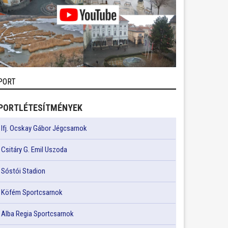
PORT
PORTLÉTESÍTMÉNYEK
Ifj. Ocskay Gábor Jégcsarnok
Csitáry G. Emil Uszoda
Sóstói Stadion
Köfém Sportcsarnok
Alba Regia Sportcsarnok