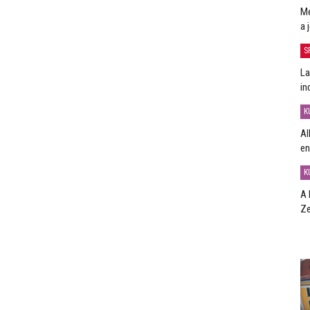
Me
a 
S
La
in
K
Al
en
K
A 
Ze