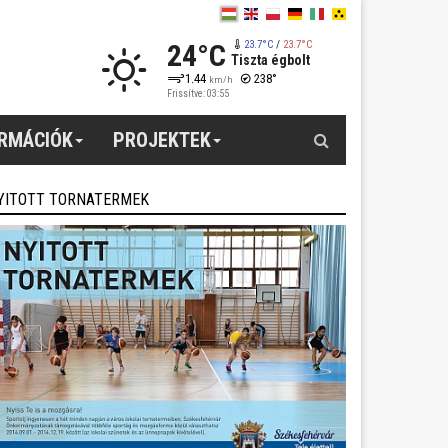
24°C
23.7°C
/
23.7°C
Tiszta égbolt
1.44
238°
km/h
Frissítve: 03:55
Keresés
ORMÁCIÓK
PROJEKTEK
YITOTT TORNATERMEK