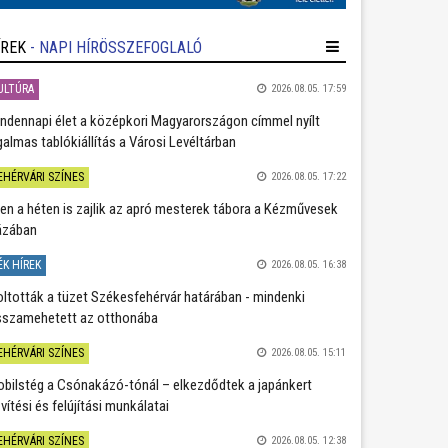
ÍREK
- NAPI HÍRÖSSZEFOGLALÓ
ULTÚRA
2026.08.05. 17:59
ndennapi élet a középkori Magyarországon címmel nyílt
galmas tablókiállítás a Városi Levéltárban
EHÉRVÁRI SZÍNES
2026.08.05. 17:22
en a héten is zajlik az apró mesterek tábora a Kézművesek
ázában
ÉK HÍREK
2026.08.05. 16:38
oltották a tüzet Székesfehérvár határában - mindenki
sszamehetett az otthonába
EHÉRVÁRI SZÍNES
2026.08.05. 15:11
bilstég a Csónakázó-tónál – elkezdődtek a japánkert
vítési és felújítási munkálatai
EHÉRVÁRI SZÍNES
2026.08.05. 12:38