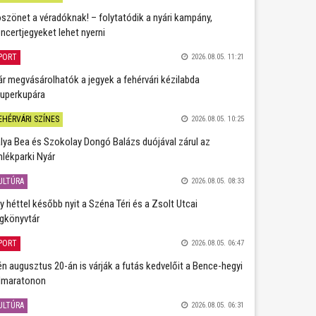
szönet a véradóknak! – folytatódik a nyári kampány,
ncertjegyeket lehet nyerni
PORT
2026.08.05. 11:21
r megvásárolhatók a jegyek a fehérvári kézilabda
uperkupára
EHÉRVÁRI SZÍNES
2026.08.05. 10:25
lya Bea és Szokolay Dongó Balázs duójával zárul az
lékparki Nyár
ULTÚRA
2026.08.05. 08:33
y héttel később nyit a Széna Téri és a Zsolt Utcai
gkönyvtár
PORT
2026.08.05. 06:47
én augusztus 20-án is várják a futás kedvelőit a Bence-hegyi
lmaratonon
ULTÚRA
2026.08.05. 06:31