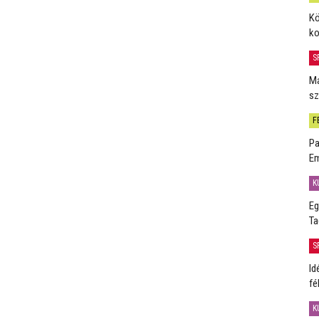
Kö
ko
S
Má
sz
F
Pa
Em
K
Eg
Ta
S
Id
fé
K