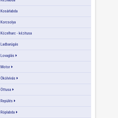
Kézilabda
Kosárlabda
Korcsolya
Közelharc - kézitusa
Ladbarúgás
Lovaglás
Motor
Ökölvívás
Öttusa
Repülés
Röplabda