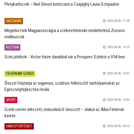
Pletykafészek – Neil Simon bohózata a Csajághy Laura Színpadon
GAZDASÁG
2026.08.06. 11:04
Megérkeztek Magyarországra a székesfehérvári rendeltetésű Zonson
midibuszok
KULTÚRA
2026.08.06. 10:53
Színi játékok - Victor Haïm-darabbal vár a Prospero Színkör a V54-ben
FEHÉRVÁRI SZÍNES
2026.08.06. 10:47
Ősszel folytatja az ingyenes, szülésre felkészítő tanfolyamokat az
Egészségfejlesztési Iroda
SPORT
2026.08.06. 10:45
Szerb center érkezett, másodedző távozott – alakul az Alba Fehérvár
kerete
VÁROSTÖRTÉNET
2026.08.06. 09:52