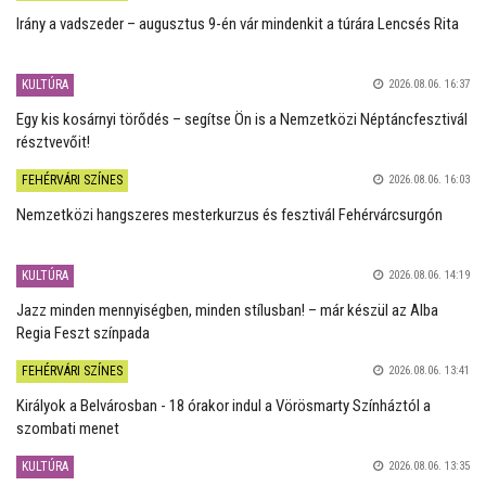
Irány a vadszeder – augusztus 9-én vár mindenkit a túrára Lencsés Rita
KULTÚRA
2026.08.06. 16:37
Egy kis kosárnyi törődés – segítse Ön is a Nemzetközi Néptáncfesztivál
résztvevőit!
FEHÉRVÁRI SZÍNES
2026.08.06. 16:03
Nemzetközi hangszeres mesterkurzus és fesztivál Fehérvárcsurgón
KULTÚRA
2026.08.06. 14:19
Jazz minden mennyiségben, minden stílusban! – már készül az Alba
Regia Feszt színpada
FEHÉRVÁRI SZÍNES
2026.08.06. 13:41
Királyok a Belvárosban - 18 órakor indul a Vörösmarty Színháztól a
szombati menet
KULTÚRA
2026.08.06. 13:35