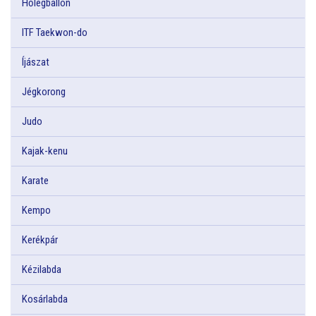
Hőlégballon
ITF Taekwon-do
Íjászat
Jégkorong
Judo
Kajak-kenu
Karate
Kempo
Kerékpár
Kézilabda
Kosárlabda