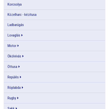
Korcsolya
Közelharc - kézitusa
Ladbarúgás
Lovaglás
Motor
Ökölvívás
Öttusa
Repülés
Röplabda
Rugby
Sakk