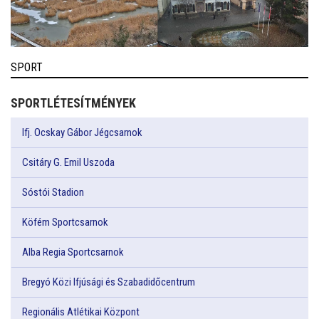
SPORT
SPORTLÉTESÍTMÉNYEK
Ifj. Ocskay Gábor Jégcsarnok
Csitáry G. Emil Uszoda
Sóstói Stadion
Köfém Sportcsarnok
Alba Regia Sportcsarnok
Bregyó Közi Ifjúsági és Szabadidőcentrum
Regionális Atlétikai Központ