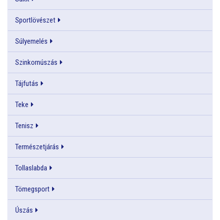
Sportlövészet
Súlyemelés
Szinkornúszás
Tájfutás
Teke
Tenisz
Természetjárás
Tollaslabda
Tömegsport
Úszás