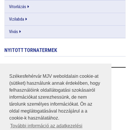
Vitorlázás
Vizilabda
Vívás
NYITOTT TORNATERMEK
RSS
Székesfehérvár MJV weboldalain cookie-at
(sütiket) használunk annak érdekében, hogy
A HONLAP 2017.03.31-I ÁLLAPOTA
felhasználóink oldallátogatási szokásairól
információkat szerezhessünk, de nem
JOGI NYILATKOZAT
tárolunk személyes információkat. Ön az
IMPRESSZUM
oldal meglátogatásával hozzájárul a a
cookie-k használatához.
MÉDIAAJÁNLAT
További információ az adatkezelési