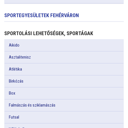
SPORTEGYESÜLETEK FEHÉRVÁRON
SPORTOLÁSI LEHETŐSÉGEK, SPORTÁGAK
Aikido
Asztalitenisz
Atlétika
Birkózás
Box
Falmászás és sziklamászás
Futsal