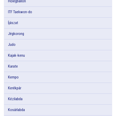
Hőlégballon
ITF Taekwon-do
Íjászat
Jégkorong
Judo
Kajak-kenu
Karate
Kempo
Kerékpár
Kézilabda
Kosárlabda