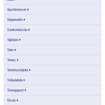
Sportlövészet
Súlyemelés
Szinkornúszás
Tájfutás
Teke
Tenisz
Természetjárás
Tollaslabda
Tömegsport
Úszás