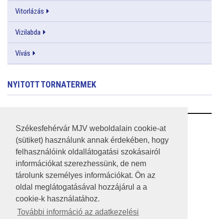
Vitorlázás
Vizilabda
Vívás
NYITOTT TORNATERMEK
RSS
Székesfehérvár MJV weboldalain cookie-at
(sütiket) használunk annak érdekében, hogy
A HONLAP 2017.03.31-I ÁLLAPOTA
felhasználóink oldallátogatási szokásairól
információkat szerezhessünk, de nem
JOGI NYILATKOZAT
tárolunk személyes információkat. Ön az
IMPRESSZUM
oldal meglátogatásával hozzájárul a a
cookie-k használatához.
MÉDIAAJÁNLAT
További információ az adatkezelési