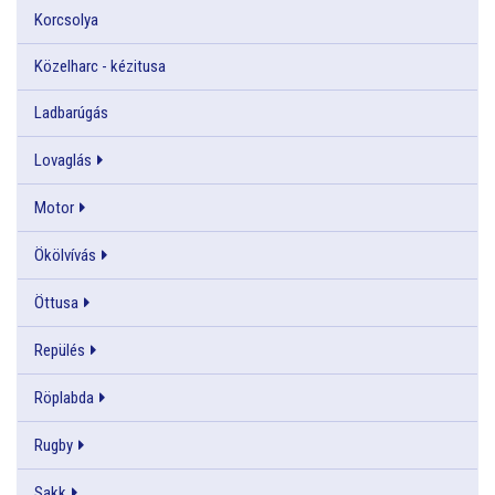
Korcsolya
Közelharc - kézitusa
Ladbarúgás
Lovaglás
Motor
Ökölvívás
Öttusa
Repülés
Röplabda
Rugby
Sakk