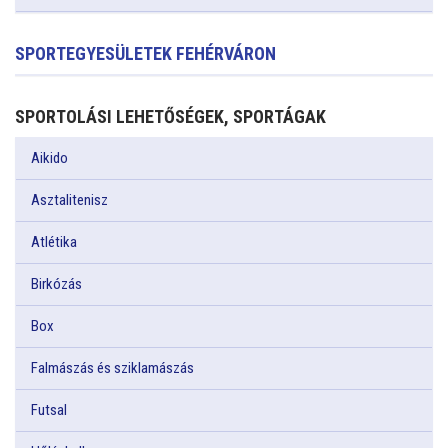
SPORTEGYESÜLETEK FEHÉRVÁRON
SPORTOLÁSI LEHETŐSÉGEK, SPORTÁGAK
Aikido
Asztalitenisz
Atlétika
Birkózás
Box
Falmászás és sziklamászás
Futsal