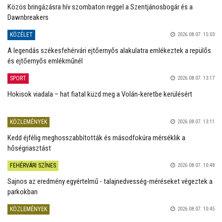
Közös bringázásra hív szombaton reggel a Szentjánosbogár és a
Dawnbreakers
KÖZÉLET
2026.08.07. 15:03
A legendás székesfehérvári ejtőernyős alakulatra emlékeztek a repülős
és ejtőernyős emlékműnél
SPORT
2026.08.07. 13:17
Hokisok viadala – hat fiatal küzd meg a Volán-keretbe kerülésért
KÖZLEMÉNYEK
2026.08.07. 13:11
Kedd éjfélig meghosszabbították és másodfokúra mérséklik a
hőségriasztást
FEHÉRVÁRI SZÍNES
2026.08.07. 10:48
Sajnos az eredmény egyértelmű - talajnedvesség-méréseket végeztek a
parkokban
KÖZLEMÉNYEK
2026.08.07. 10:45