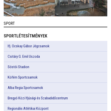
SPORT
SPORTLÉTESÍTMÉNYEK
Ifj. Ocskay Gábor Jégcsarnok
Csitáry G. Emil Uszoda
Sóstói Stadion
Köfém Sportcsarnok
Alba Regia Sportcsarnok
Bregyó Közi Ifjúsági és Szabadidőcentrum
Regionális Atlétikai Központ