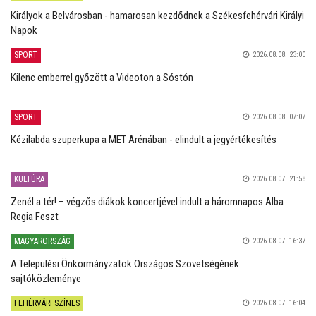
Királyok a Belvárosban - hamarosan kezdődnek a Székesfehérvári Királyi
Napok
SPORT
2026.08.08. 23:00
Kilenc emberrel győzött a Videoton a Sóstón
SPORT
2026.08.08. 07:07
Kézilabda szuperkupa a MET Arénában - elindult a jegyértékesítés
KULTÚRA
2026.08.07. 21:58
Zenél a tér! – végzős diákok koncertjével indult a háromnapos Alba
Regia Feszt
MAGYARORSZÁG
2026.08.07. 16:37
A Települési Önkormányzatok Országos Szövetségének
sajtóközleménye
FEHÉRVÁRI SZÍNES
2026.08.07. 16:04