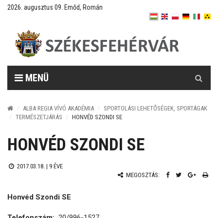
2026. augusztus 09. Emőd, Román
Keresés
MENÜ
ALBA REGIA VÍVÓ AKADÉMIA
SPORTOLÁSI LEHETŐSÉGEK, SPORTÁGAK
TERMÉSZETJÁRÁS
HONVÉD SZONDI SE
HONVÉD SZONDI SE
2017.03.18. |
9 ÉVE
MEGOSZTÁS:
Honvéd Szondi SE
Telefonszám:
20/996-1527