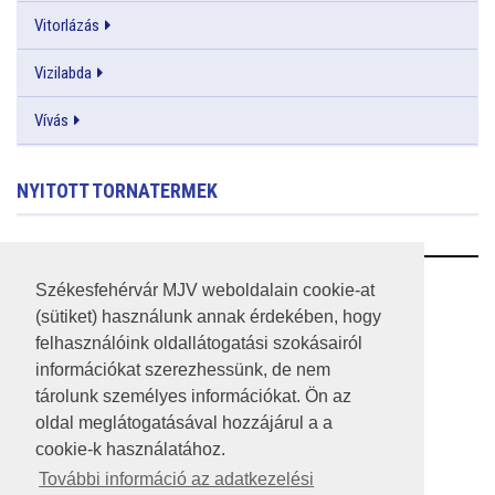
Vitorlázás
Vizilabda
Vívás
NYITOTT TORNATERMEK
RSS
Székesfehérvár MJV weboldalain cookie-at
(sütiket) használunk annak érdekében, hogy
A HONLAP 2017.03.31-I ÁLLAPOTA
felhasználóink oldallátogatási szokásairól
információkat szerezhessünk, de nem
JOGI NYILATKOZAT
tárolunk személyes információkat. Ön az
IMPRESSZUM
oldal meglátogatásával hozzájárul a a
cookie-k használatához.
MÉDIAAJÁNLAT
További információ az adatkezelési