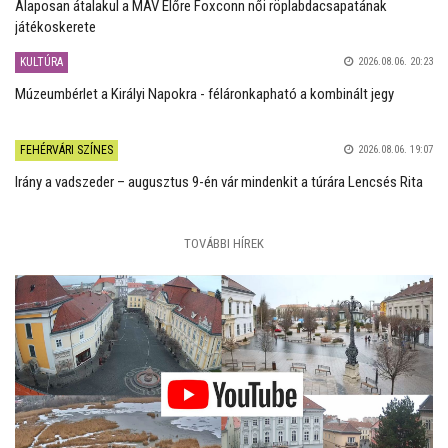
Alaposan átalakul a MÁV Előre Foxconn női röplabdacsapatának
játékoskerete
KULTÚRA
2026.08.06. 20:23
Múzeumbérlet a Királyi Napokra - féláronkapható a kombinált jegy
FEHÉRVÁRI SZÍNES
2026.08.06. 19:07
Irány a vadszeder – augusztus 9-én vár mindenkit a túrára Lencsés Rita
TOVÁBBI HÍREK