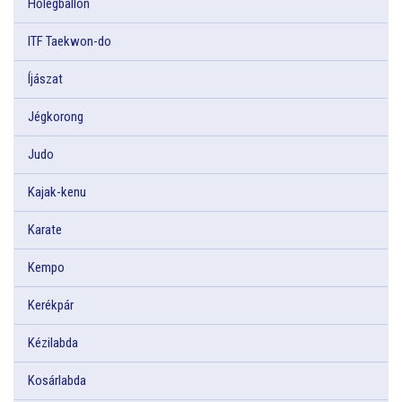
Hőlégballon
ITF Taekwon-do
Íjászat
Jégkorong
Judo
Kajak-kenu
Karate
Kempo
Kerékpár
Kézilabda
Kosárlabda