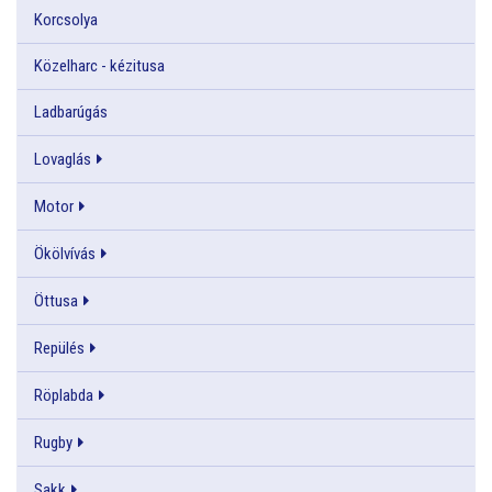
Korcsolya
Közelharc - kézitusa
Ladbarúgás
Lovaglás
Motor
Ökölvívás
Öttusa
Repülés
Röplabda
Rugby
Sakk