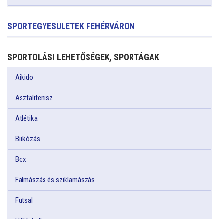
SPORTEGYESÜLETEK FEHÉRVÁRON
SPORTOLÁSI LEHETŐSÉGEK, SPORTÁGAK
Aikido
Asztalitenisz
Atlétika
Birkózás
Box
Falmászás és sziklamászás
Futsal