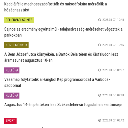
Kedd éjfélig meghosszabbították és másodfokúra mérséklik a
hőségriasztást
FEHÉRVÁRI SZÍNES
2026.08.07. 10:48
Sajnos az eredmény egyértelmű - talajnedvesség-méréseket végeztek a
parkokban
KÖZLEMÉNYEK
2026.08.07. 10:45
A Bem József utca környékén, a Bartók Béla téren és Kisfaludon lesz
áramszünet augusztus 10-én
KULTÚRA
2026.08.07. 08:37
Vasárnap folytatódik a Hangból Kép programsorozat a Varkocs-
szobornál
KULTÚRA
2026.08.07. 07:08
Augusztus 14-én pénteken lesz Székesfehérvár fogadalmi szentmiséje
SPORT
2026.08.07. 06:42