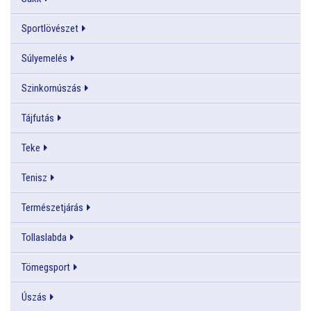
Sportlövészet
Súlyemelés
Szinkornúszás
Tájfutás
Teke
Tenisz
Természetjárás
Tollaslabda
Tömegsport
Úszás