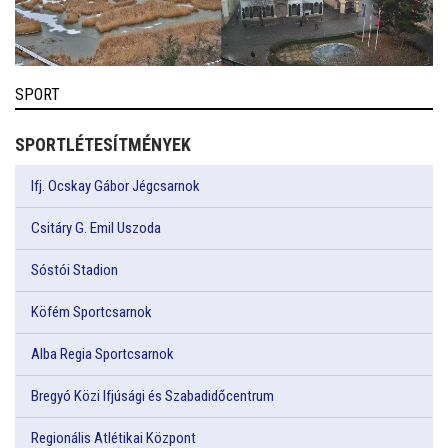
SPORT
SPORTLÉTESÍTMÉNYEK
Ifj. Ocskay Gábor Jégcsarnok
Csitáry G. Emil Uszoda
Sóstói Stadion
Köfém Sportcsarnok
Alba Regia Sportcsarnok
Bregyó Közi Ifjúsági és Szabadidőcentrum
Regionális Atlétikai Központ