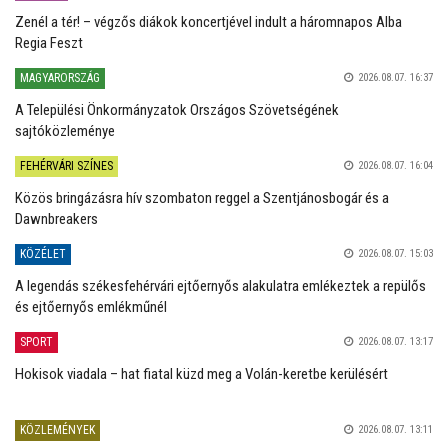
Zenél a tér! – végzős diákok koncertjével indult a háromnapos Alba
Regia Feszt
MAGYARORSZÁG
2026.08.07. 16:37
A Települési Önkormányzatok Országos Szövetségének
sajtóközleménye
FEHÉRVÁRI SZÍNES
2026.08.07. 16:04
Közös bringázásra hív szombaton reggel a Szentjánosbogár és a
Dawnbreakers
KÖZÉLET
2026.08.07. 15:03
A legendás székesfehérvári ejtőernyős alakulatra emlékeztek a repülős
és ejtőernyős emlékműnél
SPORT
2026.08.07. 13:17
Hokisok viadala – hat fiatal küzd meg a Volán-keretbe kerülésért
KÖZLEMÉNYEK
2026.08.07. 13:11