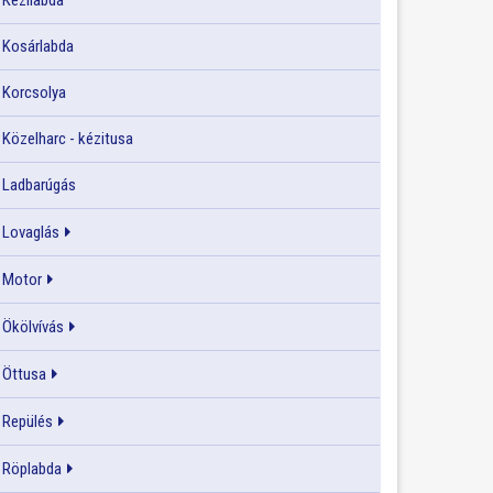
Kézilabda
Kosárlabda
Korcsolya
Közelharc - kézitusa
Ladbarúgás
Lovaglás
Motor
Ökölvívás
Öttusa
Repülés
Röplabda