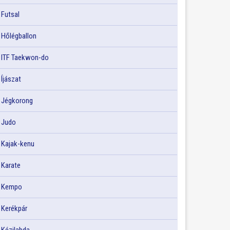
Futsal
Hőlégballon
ITF Taekwon-do
Íjászat
Jégkorong
Judo
Kajak-kenu
Karate
Kempo
Kerékpár