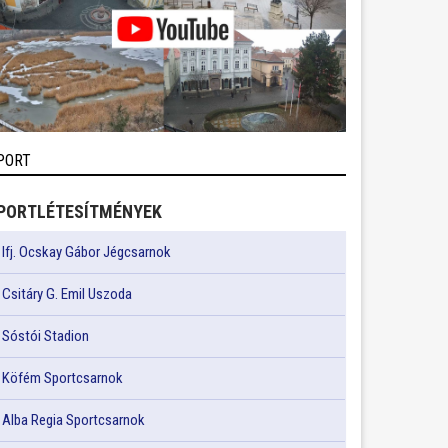
PORT
PORTLÉTESÍTMÉNYEK
Ifj. Ocskay Gábor Jégcsarnok
Csitáry G. Emil Uszoda
Sóstói Stadion
Köfém Sportcsarnok
Alba Regia Sportcsarnok