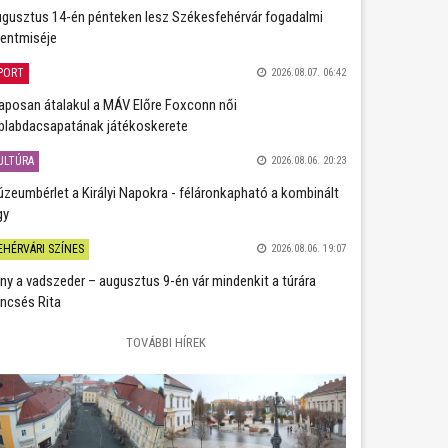
gusztus 14-én pénteken lesz Székesfehérvár fogadalmi
entmiséje
PORT
2026.08.07. 06:42
aposan átalakul a MÁV Előre Foxconn női
plabdacsapatának játékoskerete
ULTÚRA
2026.08.06. 20:23
zeumbérlet a Királyi Napokra - féláronkapható a kombinált
gy
EHÉRVÁRI SZÍNES
2026.08.06. 19:07
ány a vadszeder – augusztus 9-én vár mindenkit a túrára
ncsés Rita
TOVÁBBI HÍREK