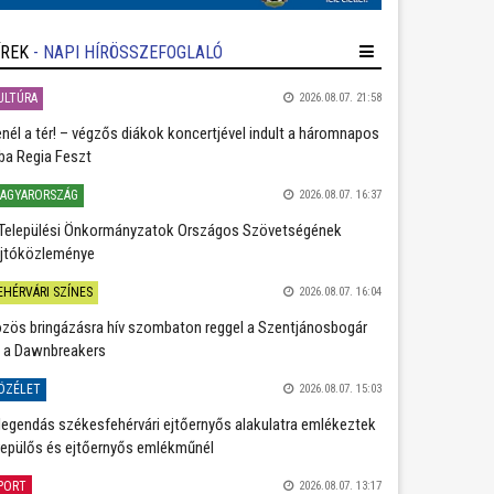
ÍREK
- NAPI HÍRÖSSZEFOGLALÓ
ULTÚRA
2026.08.07. 21:58
nél a tér! – végzős diákok koncertjével indult a háromnapos
ba Regia Feszt
AGYARORSZÁG
2026.08.07. 16:37
Települési Önkormányzatok Országos Szövetségének
jtóközleménye
EHÉRVÁRI SZÍNES
2026.08.07. 16:04
zös bringázásra hív szombaton reggel a Szentjánosbogár
 a Dawnbreakers
ÖZÉLET
2026.08.07. 15:03
legendás székesfehérvári ejtőernyős alakulatra emlékeztek
repülős és ejtőernyős emlékműnél
PORT
2026.08.07. 13:17