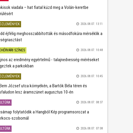
kisok viadala – hat fiatal küzd meg a Volán-keretbe
rülésért
ÖZLEMÉNYEK
2026.08.07. 13:11
dd éjfélig meghosszabbították és másodfokúra mérséklik a
ségriasztást
EHÉRVÁRI SZÍNES
2026.08.07. 10:48
jnos az eredmény egyértelmű - talajnedvesség-méréseket
geztek a parkokban
ÖZLEMÉNYEK
2026.08.07. 10:45
Bem József utca környékén, a Bartók Béla téren és
sfaludon lesz áramszünet augusztus 10-én
ULTÚRA
2026.08.07. 08:37
sárnap folytatódik a Hangból Kép programsorozat a
rkocs-szobornál
ULTÚRA
2026.08.07. 07:08