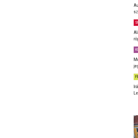
Au
sz
S
Al
rö
K
Mú
je
F
Ir
Le