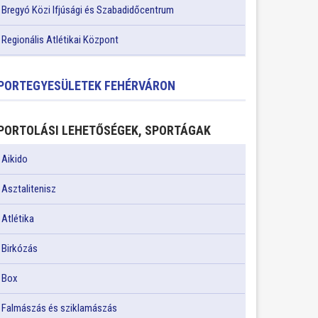
Bregyó Közi Ifjúsági és Szabadidőcentrum
Regionális Atlétikai Központ
PORTEGYESÜLETEK FEHÉRVÁRON
PORTOLÁSI LEHETŐSÉGEK, SPORTÁGAK
Aikido
Asztalitenisz
Atlétika
Birkózás
Box
Falmászás és sziklamászás