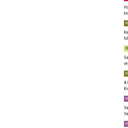
Ho
ke
K
Ke
hő
F
Sa
vé
K
A 
Ki
K
Va
Va
K