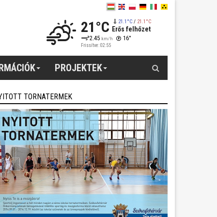
21°C
21.1°C
/
21.1°C
Erős felhőzet
2.45
16°
km/h
Frissítve: 02:55
Keresés
ORMÁCIÓK
PROJEKTEK
YITOTT TORNATERMEK