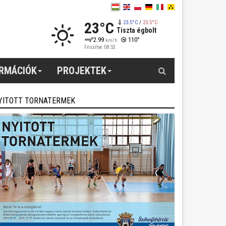
23°C
23.5°C
/
23.5°C
Tiszta égbolt
2.99
110°
km/h
Frissítve: 08:53
Keresés
ORMÁCIÓK
PROJEKTEK
YITOTT TORNATERMEK