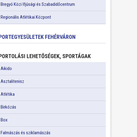
Bregyó Közi Ifjúsági és Szabadidőcentrum
Regionális Atlétikai Központ
PORTEGYESÜLETEK FEHÉRVÁRON
PORTOLÁSI LEHETŐSÉGEK, SPORTÁGAK
Aikido
Asztalitenisz
Atlétika
Birkózás
Box
Falmászás és sziklamászás