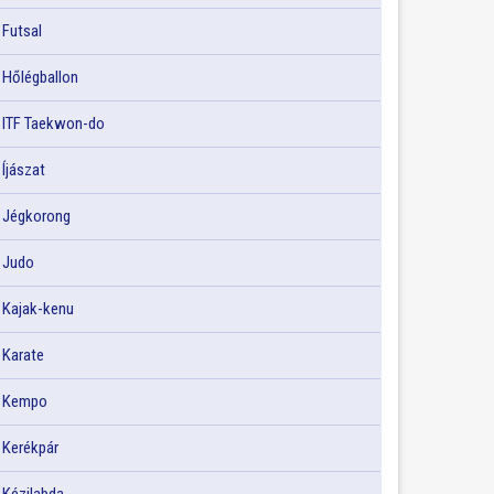
Futsal
Hőlégballon
ITF Taekwon-do
Íjászat
Jégkorong
Judo
Kajak-kenu
Karate
Kempo
Kerékpár