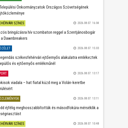
Települési Önkormányzatok Országos Szövetségének
jtóközleménye
EHÉRVÁRI SZÍNES
2026.08.07. 16:04
zös bringázásra hív szombaton reggel a Szentjánosbogár
 a Dawnbreakers
ÖZÉLET
2026.08.07. 15:03
legendás székesfehérvári ejtőernyős alakulatra emlékeztek
repülős és ejtőernyős emlékműnél
PORT
2026.08.07. 13:17
kisok viadala – hat fiatal küzd meg a Volán-keretbe
rülésért
ÖZLEMÉNYEK
2026.08.07. 13:11
dd éjfélig meghosszabbították és másodfokúra mérséklik a
ségriasztást
EHÉRVÁRI SZÍNES
2026.08.07. 10:48