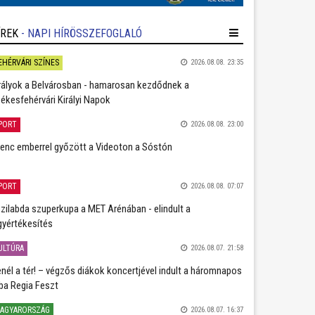
ÍREK
- NAPI HÍRÖSSZEFOGLALÓ
EHÉRVÁRI SZÍNES
2026.08.08. 23:35
rályok a Belvárosban - hamarosan kezdődnek a
ékesfehérvári Királyi Napok
PORT
2026.08.08. 23:00
lenc emberrel győzött a Videoton a Sóstón
PORT
2026.08.08. 07:07
zilabda szuperkupa a MET Arénában - elindult a
gyértékesítés
ULTÚRA
2026.08.07. 21:58
nél a tér! – végzős diákok koncertjével indult a háromnapos
ba Regia Feszt
AGYARORSZÁG
2026.08.07. 16:37