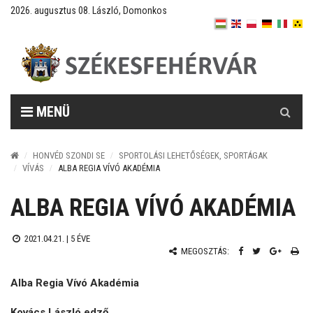
2026. augusztus 08. László, Domonkos
Keresés
MENÜ
HONVÉD SZONDI SE
SPORTOLÁSI LEHETŐSÉGEK, SPORTÁGAK
VÍVÁS
ALBA REGIA VÍVÓ AKADÉMIA
ALBA REGIA VÍVÓ AKADÉMIA
2021.04.21. |
5 ÉVE
MEGOSZTÁS:
Alba Regia Vívó Akadémia
Kovács László edző