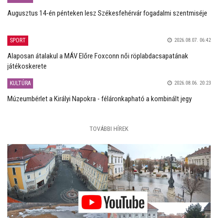
Augusztus 14-én pénteken lesz Székesfehérvár fogadalmi szentmiséje
SPORT
2026.08.07. 06:42
Alaposan átalakul a MÁV Előre Foxconn női röplabdacsapatának
játékoskerete
KULTÚRA
2026.08.06. 20:23
Múzeumbérlet a Királyi Napokra - féláronkapható a kombinált jegy
TOVÁBBI HÍREK