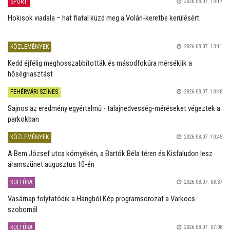
SPORT
2026.08.07. 13:17
Hokisok viadala – hat fiatal küzd meg a Volán-keretbe kerülésért
KÖZLEMÉNYEK
2026.08.07. 13:11
Kedd éjfélig meghosszabbították és másodfokúra mérséklik a
hőségriasztást
FEHÉRVÁRI SZÍNES
2026.08.07. 10:48
Sajnos az eredmény egyértelmű - talajnedvesség-méréseket végeztek a
parkokban
KÖZLEMÉNYEK
2026.08.07. 10:45
A Bem József utca környékén, a Bartók Béla téren és Kisfaludon lesz
áramszünet augusztus 10-én
KULTÚRA
2026.08.07. 08:37
Vasárnap folytatódik a Hangból Kép programsorozat a Varkocs-
szobornál
KULTÚRA
2026.08.07. 07:08