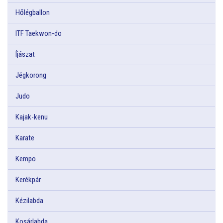
Hőlégballon
ITF Taekwon-do
Íjászat
Jégkorong
Judo
Kajak-kenu
Karate
Kempo
Kerékpár
Kézilabda
Kosárlabda