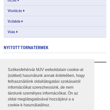
Úszás
Vitorlázás
Vizilabda
Vívás
NYITOTT TORNATERMEK
RSS
Székesfehérvár MJV weboldalain cookie-at
(sütiket) használunk annak érdekében, hogy
A HONLAP 2017.03.31-I ÁLLAPOTA
felhasználóink oldallátogatási szokásairól
információkat szerezhessünk, de nem
JOGI NYILATKOZAT
tárolunk személyes információkat. Ön az
IMPRESSZUM
oldal meglátogatásával hozzájárul a a
cookie-k használatához.
MÉDIAAJÁNLAT