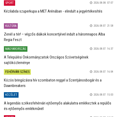
SPORT
2026.08.08. 07:07
Kézilabda szuperkupa a MET Arénában - elindult a jegyértékesítés
KULTÚRA
2026.08.07. 21:58
Zenél a tér! – végzős diákok koncertjével indult a háromnapos Alba
Regia Feszt
MAGYARORSZÁG
2026.08.07. 16:37
A Települési Önkormányzatok Országos Szövetségének
sajtóközleménye
FEHÉRVÁRI SZÍNES
2026.08.07. 16:04
Közös bringázásra hív szombaton reggel a Szentjánosbogár és a
Dawnbreakers
KÖZÉLET
2026.08.07. 15:03
A legendás székesfehérvári ejtőernyős alakulatra emlékeztek a repülős
és ejtőernyős emlékműnél