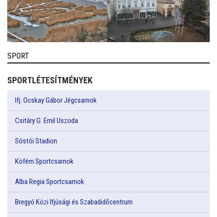
SPORT
SPORTLÉTESÍTMÉNYEK
Ifj. Ocskay Gábor Jégcsarnok
Csitáry G. Emil Uszoda
Sóstói Stadion
Köfém Sportcsarnok
Alba Regia Sportcsarnok
Bregyó Közi Ifjúsági és Szabadidőcentrum