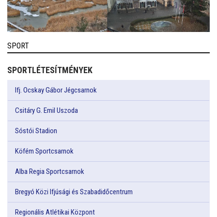
SPORT
SPORTLÉTESÍTMÉNYEK
Ifj. Ocskay Gábor Jégcsarnok
Csitáry G. Emil Uszoda
Sóstói Stadion
Köfém Sportcsarnok
Alba Regia Sportcsarnok
Bregyó Közi Ifjúsági és Szabadidőcentrum
Regionális Atlétikai Központ