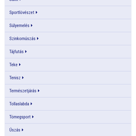
Sportlövészet
Súlyemelés
Szinkornúszás
Tájfutás
Teke
Tenisz
Természetjárás
Tollaslabda
Tömegsport
Úszás