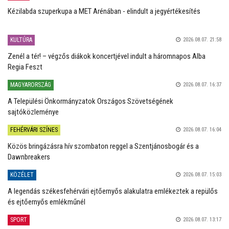
Kézilabda szuperkupa a MET Arénában - elindult a jegyértékesítés
KULTÚRA
2026.08.07. 21:58
Zenél a tér! – végzős diákok koncertjével indult a háromnapos Alba
Regia Feszt
MAGYARORSZÁG
2026.08.07. 16:37
A Települési Önkormányzatok Országos Szövetségének
sajtóközleménye
FEHÉRVÁRI SZÍNES
2026.08.07. 16:04
Közös bringázásra hív szombaton reggel a Szentjánosbogár és a
Dawnbreakers
KÖZÉLET
2026.08.07. 15:03
A legendás székesfehérvári ejtőernyős alakulatra emlékeztek a repülős
és ejtőernyős emlékműnél
SPORT
2026.08.07. 13:17