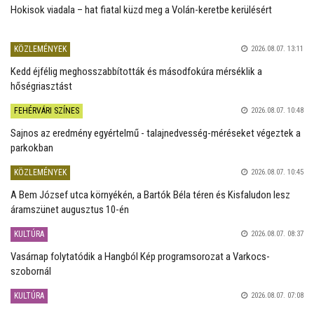
Hokisok viadala – hat fiatal küzd meg a Volán-keretbe kerülésért
KÖZLEMÉNYEK
2026.08.07. 13:11
Kedd éjfélig meghosszabbították és másodfokúra mérséklik a
hőségriasztást
FEHÉRVÁRI SZÍNES
2026.08.07. 10:48
Sajnos az eredmény egyértelmű - talajnedvesség-méréseket végeztek a
parkokban
KÖZLEMÉNYEK
2026.08.07. 10:45
A Bem József utca környékén, a Bartók Béla téren és Kisfaludon lesz
áramszünet augusztus 10-én
KULTÚRA
2026.08.07. 08:37
Vasárnap folytatódik a Hangból Kép programsorozat a Varkocs-
szobornál
KULTÚRA
2026.08.07. 07:08