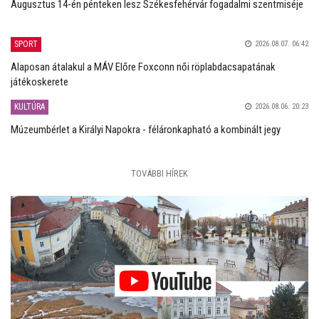
Augusztus 14-én pénteken lesz Székesfehérvár fogadalmi szentmiséje
SPORT
2026.08.07. 06:42
Alaposan átalakul a MÁV Előre Foxconn női röplabdacsapatának
játékoskerete
KULTÚRA
2026.08.06. 20:23
Múzeumbérlet a Királyi Napokra - féláronkapható a kombinált jegy
TOVÁBBI HÍREK