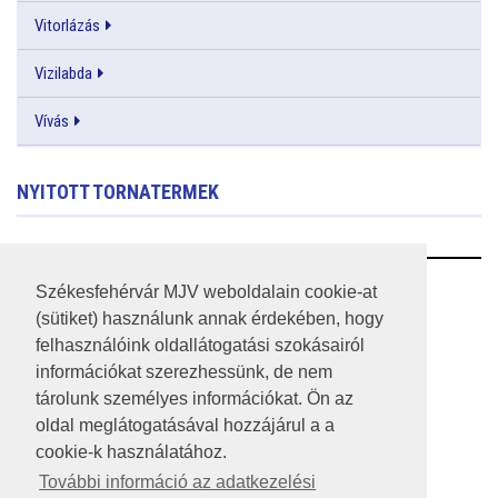
Vitorlázás
Vizilabda
Vívás
NYITOTT TORNATERMEK
RSS
Székesfehérvár MJV weboldalain cookie-at
(sütiket) használunk annak érdekében, hogy
A HONLAP 2017.03.31-I ÁLLAPOTA
felhasználóink oldallátogatási szokásairól
információkat szerezhessünk, de nem
JOGI NYILATKOZAT
tárolunk személyes információkat. Ön az
IMPRESSZUM
oldal meglátogatásával hozzájárul a a
cookie-k használatához.
MÉDIAAJÁNLAT
További információ az adatkezelési