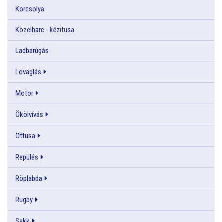
Korcsolya
Közelharc - kézitusa
Ladbarúgás
Lovaglás
Motor
Ökölvívás
Öttusa
Repülés
Röplabda
Rugby
Sakk