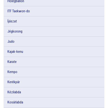
Hőlégballon
ITF Taekwon-do
Íjászat
Jégkorong
Judo
Kajak-kenu
Karate
Kempo
Kerékpár
Kézilabda
Kosárlabda