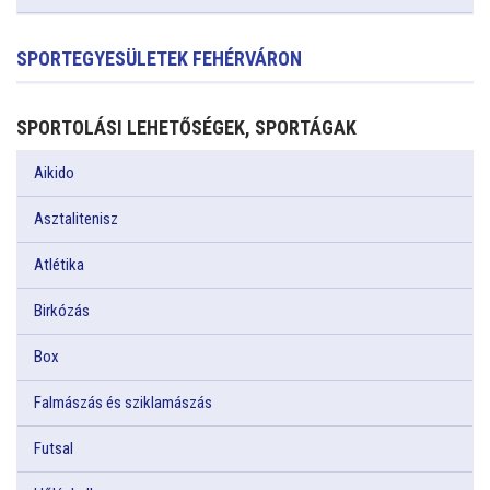
SPORTEGYESÜLETEK FEHÉRVÁRON
SPORTOLÁSI LEHETŐSÉGEK, SPORTÁGAK
Aikido
Asztalitenisz
Atlétika
Birkózás
Box
Falmászás és sziklamászás
Futsal