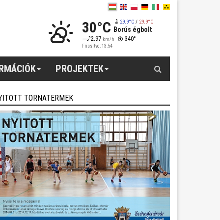
30°C
29.9°C
/
29.9°C
Borús égbolt
2.97
340°
km/h
Frissítve: 13:54
Keresés
ORMÁCIÓK
PROJEKTEK
YITOTT TORNATERMEK