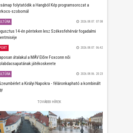
sárnap folytatódik a Hangból Kép programsorozat a
rkocs-szobornál
ULTÚRA
2026.08.07. 07:08
gusztus 14-én pénteken lesz Székesfehérvár fogadalmi
entmiséje
PORT
2026.08.07. 06:42
aposan átalakul a MÁV Előre Foxconn női
plabdacsapatának játékoskerete
ULTÚRA
2026.08.06. 20:23
zeumbérlet a Királyi Napokra - féláronkapható a kombinált
gy
TOVÁBBI HÍREK