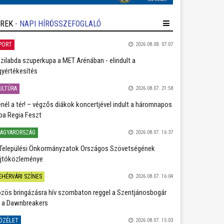
ÍREK
- NAPI HÍRÖSSZEFOGLALÓ
PORT
2026.08.08. 07:07
zilabda szuperkupa a MET Arénában - elindult a
gyértékesítés
ULTÚRA
2026.08.07. 21:58
nél a tér! – végzős diákok koncertjével indult a háromnapos
ba Regia Feszt
AGYARORSZÁG
2026.08.07. 16:37
Települési Önkormányzatok Országos Szövetségének
jtóközleménye
EHÉRVÁRI SZÍNES
2026.08.07. 16:04
zös bringázásra hív szombaton reggel a Szentjánosbogár
 a Dawnbreakers
ÖZÉLET
2026.08.07. 15:03