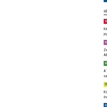
H
S
Ké
je
K
Ze
Al
M
A 
sa
F
Kö
és
K