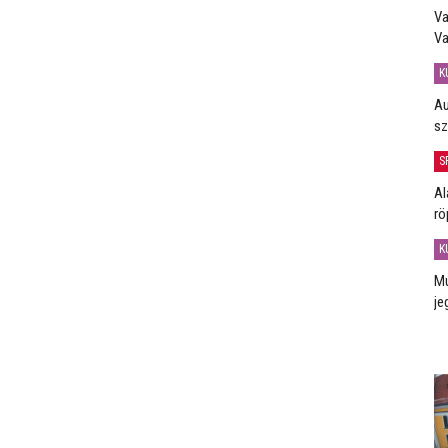
Va
Va
K
Au
sz
S
Al
rö
K
Mú
je