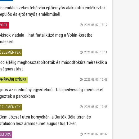
legendás székesfehérvári ejtőernyős alakulatra emlékeztek
repülős és ejtőernyős emlékműnél
PORT
2026.08.07. 13:17
kisok viadala – hat fiatal küzd meg a Volán-keretbe
rülésért
ÖZLEMÉNYEK
2026.08.07. 13:11
dd éjfélig meghosszabbították és másodfokúra mérséklik a
ségriasztást
EHÉRVÁRI SZÍNES
2026.08.07. 10:48
jnos az eredmény egyértelmű - talajnedvesség-méréseket
geztek a parkokban
ÖZLEMÉNYEK
2026.08.07. 10:45
Bem József utca környékén, a Bartók Béla téren és
sfaludon lesz áramszünet augusztus 10-én
ULTÚRA
2026.08.07. 08:37