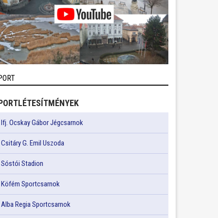
PORT
PORTLÉTESÍTMÉNYEK
Ifj. Ocskay Gábor Jégcsarnok
Csitáry G. Emil Uszoda
Sóstói Stadion
Köfém Sportcsarnok
Alba Regia Sportcsarnok