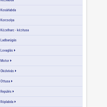
Kézilabda
Kosárlabda
Korcsolya
Közelharc - kézitusa
Ladbarúgás
Lovaglás
Motor
Ökölvívás
Öttusa
Repülés
Röplabda