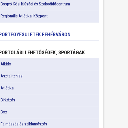
Bregyó Közi Ifjúsági és Szabadidőcentrum
Regionális Atlétikai Központ
PORTEGYESÜLETEK FEHÉRVÁRON
PORTOLÁSI LEHETŐSÉGEK, SPORTÁGAK
Aikido
Asztalitenisz
Atlétika
Birkózás
Box
Falmászás és sziklamászás