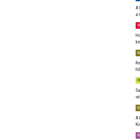
A 
a 
S
Ho
ke
K
Ke
hő
F
Sa
vé
K
A 
Ki
K