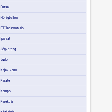
Futsal
Hőlégballon
ITF Taekwon-do
Íjászat
Jégkorong
Judo
Kajak-kenu
Karate
Kempo
Kerékpár