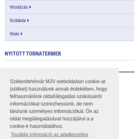
Vitorlázás
Vizilabda
Vívás
NYITOTT TORNATERMEK
RSS
Székesfehérvár MJV weboldalain cookie-at
(sütiket) használunk annak érdekében, hogy
A HONLAP 2017.03.31-I ÁLLAPOTA
felhasználóink oldallátogatási szokásairól
információkat szerezhessünk, de nem
JOGI NYILATKOZAT
tárolunk személyes információkat. Ön az
IMPRESSZUM
oldal meglátogatásával hozzájárul a a
cookie-k használatához.
MÉDIAAJÁNLAT
További információ az adatkezelési