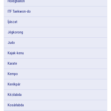
Hőlégballon
ITF Taekwon-do
Íjászat
Jégkorong
Judo
Kajak-kenu
Karate
Kempo
Kerékpár
Kézilabda
Kosárlabda