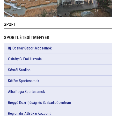
SPORT
SPORTLÉTESÍTMÉNYEK
Ifj. Ocskay Gábor Jégcsarnok
Csitáry G. Emil Uszoda
Sóstói Stadion
Köfém Sportcsarnok
Alba Regia Sportcsarnok
Bregyó Közi Ifjúsági és Szabadidőcentrum
Regionális Atlétikai Központ