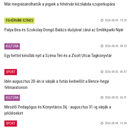
Már megvásárolhatók a jegyek a fehérvári kézilabda szuperkupára
FEHÉRVÁRI SZÍNES
2026.08.05. 10:25
Palya Bea és Szokolay Dongó Balázs duójával zárul az Emlékparki Nyár
KULTÚRA
2026.08.05. 08:33
Egy héttel később nyit a Széna Téri és a Zsolt Utcai Tagkönyvtár
SPORT
2026.08.05. 06:47
Idén augusztus 20-án is várják a futás kedvelőit a Bence-hegyi
félmaratonon
KULTÚRA
2026.08.05. 06:31
Mesélő Pedagógus és Könyvtáros Díj - augusztus 31-ig várják a
jelöléseket
SPORT
2026.08.04. 16:34