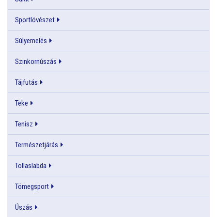
Sportlövészet
Súlyemelés
Szinkornúszás
Tájfutás
Teke
Tenisz
Természetjárás
Tollaslabda
Tömegsport
Úszás