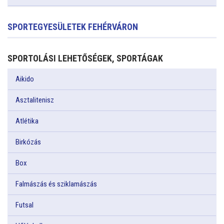
SPORTEGYESÜLETEK FEHÉRVÁRON
SPORTOLÁSI LEHETŐSÉGEK, SPORTÁGAK
Aikido
Asztalitenisz
Atlétika
Birkózás
Box
Falmászás és sziklamászás
Futsal