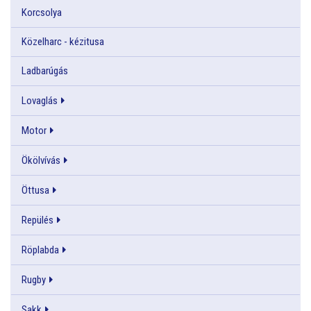
Korcsolya
Közelharc - kézitusa
Ladbarúgás
Lovaglás
Motor
Ökölvívás
Öttusa
Repülés
Röplabda
Rugby
Sakk