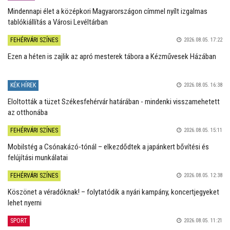
Mindennapi élet a középkori Magyarországon címmel nyílt izgalmas
tablókiállítás a Városi Levéltárban
FEHÉRVÁRI SZÍNES
2026.08.05. 17:22
Ezen a héten is zajlik az apró mesterek tábora a Kézművesek Házában
KÉK HÍREK
2026.08.05. 16:38
Eloltották a tüzet Székesfehérvár határában - mindenki visszamehetett
az otthonába
FEHÉRVÁRI SZÍNES
2026.08.05. 15:11
Mobilstég a Csónakázó-tónál – elkezdődtek a japánkert bővítési és
felújítási munkálatai
FEHÉRVÁRI SZÍNES
2026.08.05. 12:38
Köszönet a véradóknak! – folytatódik a nyári kampány, koncertjegyeket
lehet nyerni
SPORT
2026.08.05. 11:21