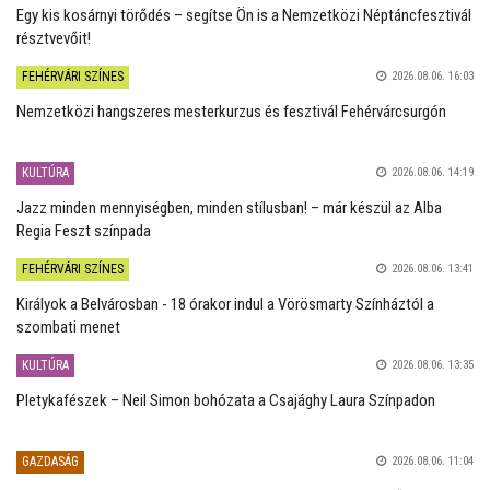
Egy kis kosárnyi törődés – segítse Ön is a Nemzetközi Néptáncfesztivál
résztvevőit!
FEHÉRVÁRI SZÍNES
2026.08.06. 16:03
Nemzetközi hangszeres mesterkurzus és fesztivál Fehérvárcsurgón
KULTÚRA
2026.08.06. 14:19
Jazz minden mennyiségben, minden stílusban! – már készül az Alba
Regia Feszt színpada
FEHÉRVÁRI SZÍNES
2026.08.06. 13:41
Királyok a Belvárosban - 18 órakor indul a Vörösmarty Színháztól a
szombati menet
KULTÚRA
2026.08.06. 13:35
Pletykafészek – Neil Simon bohózata a Csajághy Laura Színpadon
GAZDASÁG
2026.08.06. 11:04