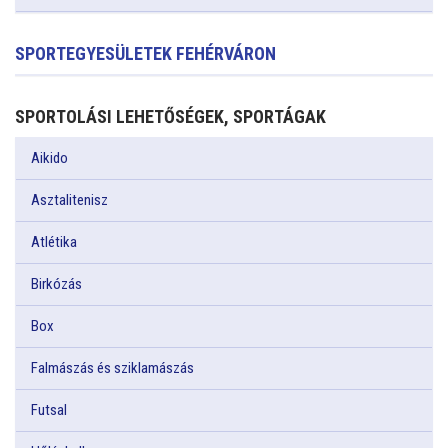
SPORTEGYESÜLETEK FEHÉRVÁRON
SPORTOLÁSI LEHETŐSÉGEK, SPORTÁGAK
Aikido
Asztalitenisz
Atlétika
Birkózás
Box
Falmászás és sziklamászás
Futsal