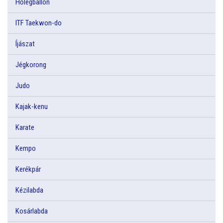
Hőlégballon
ITF Taekwon-do
Íjászat
Jégkorong
Judo
Kajak-kenu
Karate
Kempo
Kerékpár
Kézilabda
Kosárlabda