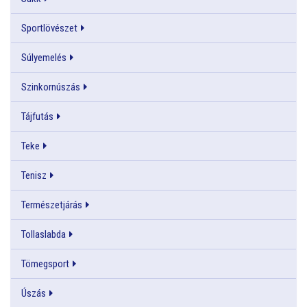
Sportlövészet
Súlyemelés
Szinkornúszás
Tájfutás
Teke
Tenisz
Természetjárás
Tollaslabda
Tömegsport
Úszás