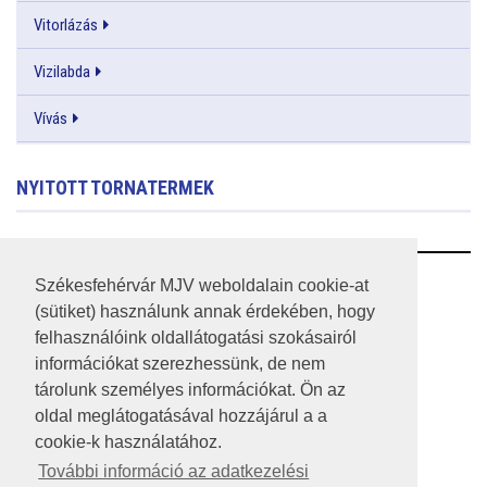
Vitorlázás
Vizilabda
Vívás
NYITOTT TORNATERMEK
RSS
Székesfehérvár MJV weboldalain cookie-at
(sütiket) használunk annak érdekében, hogy
A HONLAP 2017.03.31-I ÁLLAPOTA
felhasználóink oldallátogatási szokásairól
információkat szerezhessünk, de nem
JOGI NYILATKOZAT
tárolunk személyes információkat. Ön az
IMPRESSZUM
oldal meglátogatásával hozzájárul a a
cookie-k használatához.
MÉDIAAJÁNLAT
További információ az adatkezelési