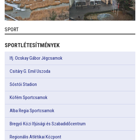
SPORT
SPORTLÉTESÍTMÉNYEK
Ifj. Ocskay Gábor Jégcsarnok
Csitáry G. Emil Uszoda
Sóstói Stadion
Köfém Sportcsarnok
Alba Regia Sportcsarnok
Bregyó Közi Ifjúsági és Szabadidőcentrum
Regionális Atlétikai Központ