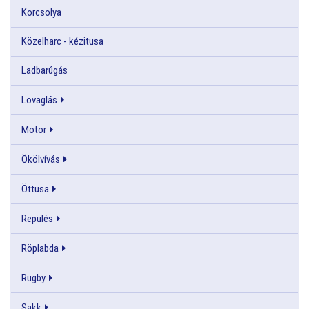
Korcsolya
Közelharc - kézitusa
Ladbarúgás
Lovaglás
Motor
Ökölvívás
Öttusa
Repülés
Röplabda
Rugby
Sakk