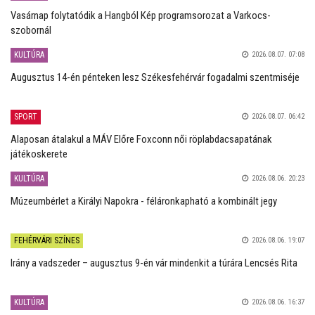
Vasárnap folytatódik a Hangból Kép programsorozat a Varkocs-
szobornál
KULTÚRA
2026.08.07. 07:08
Augusztus 14-én pénteken lesz Székesfehérvár fogadalmi szentmiséje
SPORT
2026.08.07. 06:42
Alaposan átalakul a MÁV Előre Foxconn női röplabdacsapatának
játékoskerete
KULTÚRA
2026.08.06. 20:23
Múzeumbérlet a Királyi Napokra - féláronkapható a kombinált jegy
FEHÉRVÁRI SZÍNES
2026.08.06. 19:07
Irány a vadszeder – augusztus 9-én vár mindenkit a túrára Lencsés Rita
KULTÚRA
2026.08.06. 16:37