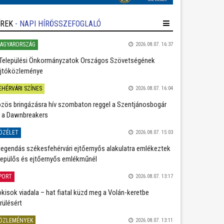
ÍREK
- NAPI HÍRÖSSZEFOGLALÓ
AGYARORSZÁG
2026.08.07. 16:37
Települési Önkormányzatok Országos Szövetségének
jtóközleménye
EHÉRVÁRI SZÍNES
2026.08.07. 16:04
zös bringázásra hív szombaton reggel a Szentjánosbogár
 a Dawnbreakers
ÖZÉLET
2026.08.07. 15:03
legendás székesfehérvári ejtőernyős alakulatra emlékeztek
repülős és ejtőernyős emlékműnél
PORT
2026.08.07. 13:17
kisok viadala – hat fiatal küzd meg a Volán-keretbe
rülésért
ÖZLEMÉNYEK
2026.08.07. 13:11