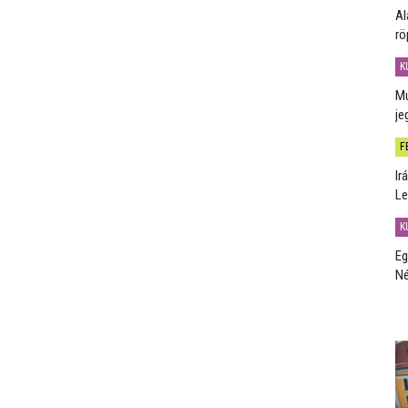
Al
rö
K
Mú
je
F
Ir
Le
K
Eg
Né