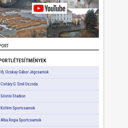
PORT
PORTLÉTESÍTMÉNYEK
Ifj. Ocskay Gábor Jégcsarnok
Csitáry G. Emil Uszoda
Sóstói Stadion
Köfém Sportcsarnok
Alba Regia Sportcsarnok