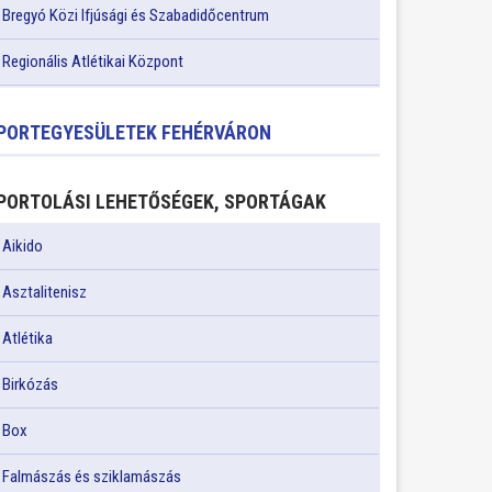
Bregyó Közi Ifjúsági és Szabadidőcentrum
Regionális Atlétikai Központ
PORTEGYESÜLETEK FEHÉRVÁRON
PORTOLÁSI LEHETŐSÉGEK, SPORTÁGAK
Aikido
Asztalitenisz
Atlétika
Birkózás
Box
Falmászás és sziklamászás