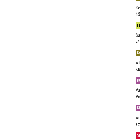
Ke
hő
F
Sa
vé
K
A 
Ki
K
Va
Va
K
Au
sz
S