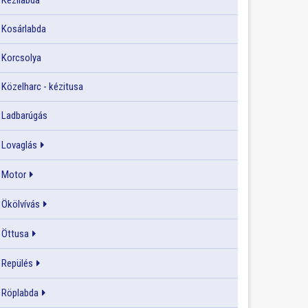
Kézilabda
Kosárlabda
Korcsolya
Közelharc - kézitusa
Ladbarúgás
Lovaglás
Motor
Ökölvívás
Öttusa
Repülés
Röplabda