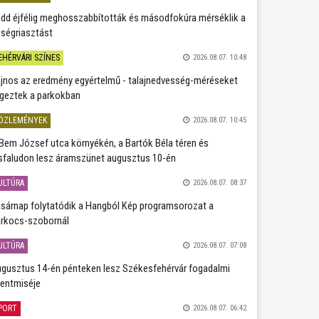
dd éjfélig meghosszabbították és másodfokúra mérséklik a
ségriasztást
EHÉRVÁRI SZÍNES
2026.08.07. 10:48
jnos az eredmény egyértelmű - talajnedvesség-méréseket
geztek a parkokban
ÖZLEMÉNYEK
2026.08.07. 10:45
Bem József utca környékén, a Bartók Béla téren és
sfaludon lesz áramszünet augusztus 10-én
ULTÚRA
2026.08.07. 08:37
sárnap folytatódik a Hangból Kép programsorozat a
rkocs-szobornál
ULTÚRA
2026.08.07. 07:08
gusztus 14-én pénteken lesz Székesfehérvár fogadalmi
entmiséje
PORT
2026.08.07. 06:42