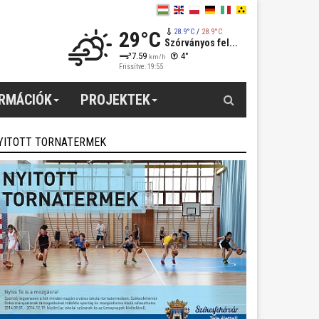
29°C
28.9°C
/
28.9°C
Szórványos fel...
7.59
4°
km/h
Frissítve: 19:55
Keresés
ORMÁCIÓK
PROJEKTEK
YITOTT TORNATERMEK