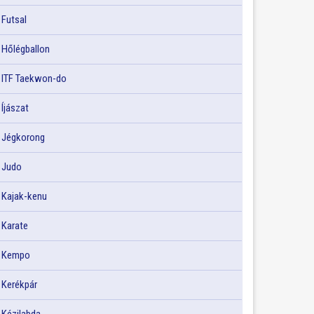
Futsal
Hőlégballon
ITF Taekwon-do
Íjászat
Jégkorong
Judo
Kajak-kenu
Karate
Kempo
Kerékpár