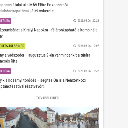
aposan átalakul a MÁV Előre Foxconn női
plabdacsapatának játékoskerete
ULTÚRA
2026.08.06. 20:23
zeumbérlet a Királyi Napokra - féláronkapható a kombinált
gy
EHÉRVÁRI SZÍNES
2026.08.06. 19:07
ány a vadszeder – augusztus 9-én vár mindenkit a túrára
ncsés Rita
ULTÚRA
2026.08.06. 16:37
y kis kosárnyi törődés – segítse Ön is a Nemzetközi
ptáncfesztivál résztvevőit!
TOVÁBBI HÍREK