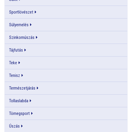
Sportlövészet
Súlyemelés
Szinkornúszás
Tájfutás
Teke
Tenisz
Természetjárás
Tollaslabda
Tömegsport
Úszás