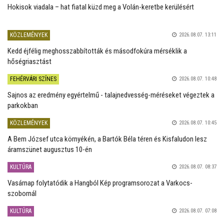
Hokisok viadala – hat fiatal küzd meg a Volán-keretbe kerülésért
KÖZLEMÉNYEK
2026.08.07. 13:11
Kedd éjfélig meghosszabbították és másodfokúra mérséklik a
hőségriasztást
FEHÉRVÁRI SZÍNES
2026.08.07. 10:48
Sajnos az eredmény egyértelmű - talajnedvesség-méréseket végeztek a
parkokban
KÖZLEMÉNYEK
2026.08.07. 10:45
A Bem József utca környékén, a Bartók Béla téren és Kisfaludon lesz
áramszünet augusztus 10-én
KULTÚRA
2026.08.07. 08:37
Vasárnap folytatódik a Hangból Kép programsorozat a Varkocs-
szobornál
KULTÚRA
2026.08.07. 07:08