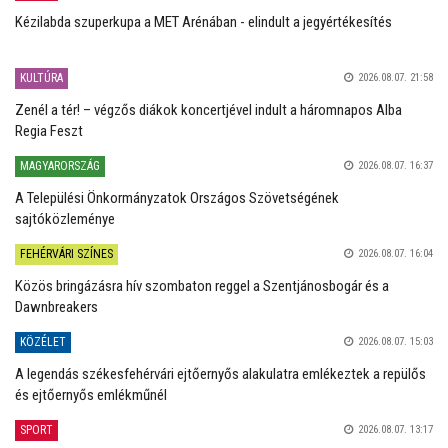
Kézilabda szuperkupa a MET Arénában - elindult a jegyértékesítés
KULTÚRA
2026.08.07. 21:58
Zenél a tér! – végzős diákok koncertjével indult a háromnapos Alba
Regia Feszt
MAGYARORSZÁG
2026.08.07. 16:37
A Települési Önkormányzatok Országos Szövetségének
sajtóközleménye
FEHÉRVÁRI SZÍNES
2026.08.07. 16:04
Közös bringázásra hív szombaton reggel a Szentjánosbogár és a
Dawnbreakers
KÖZÉLET
2026.08.07. 15:03
A legendás székesfehérvári ejtőernyős alakulatra emlékeztek a repülős
és ejtőernyős emlékműnél
SPORT
2026.08.07. 13:17