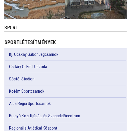
SPORT
SPORTLÉTESÍTMÉNYEK
Ifj. Ocskay Gábor Jégcsarnok
Csitáry G. Emil Uszoda
Sóstói Stadion
Köfém Sportcsarnok
Alba Regia Sportcsarnok
Bregyó Közi Ifjúsági és Szabadidőcentrum
Regionális Atlétikai Központ