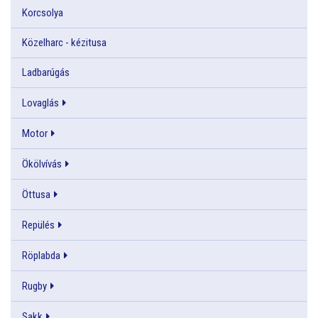
Korcsolya
Közelharc - kézitusa
Ladbarúgás
Lovaglás
Motor
Ökölvívás
Öttusa
Repülés
Röplabda
Rugby
Sakk