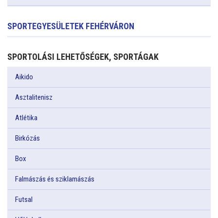
SPORTEGYESÜLETEK FEHÉRVÁRON
SPORTOLÁSI LEHETŐSÉGEK, SPORTÁGAK
Aikido
Asztalitenisz
Atlétika
Birkózás
Box
Falmászás és sziklamászás
Futsal