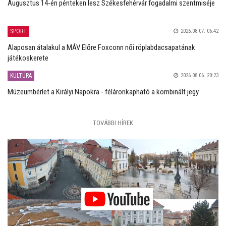
Augusztus 14-én pénteken lesz Székesfehérvár fogadalmi szentmiséje
SPORT
2026.08.07. 06:42
Alaposan átalakul a MÁV Előre Foxconn női röplabdacsapatának
játékoskerete
KULTÚRA
2026.08.06. 20:23
Múzeumbérlet a Királyi Napokra - féláronkapható a kombinált jegy
TOVÁBBI HÍREK