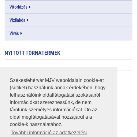
Vitorlázás
Vizilabda
Vívás
NYITOTT TORNATERMEK
RSS
Székesfehérvár MJV weboldalain cookie-at
(sütiket) használunk annak érdekében, hogy
A HONLAP 2017.03.31-I ÁLLAPOTA
felhasználóink oldallátogatási szokásairól
információkat szerezhessünk, de nem
JOGI NYILATKOZAT
tárolunk személyes információkat. Ön az
IMPRESSZUM
oldal meglátogatásával hozzájárul a a
cookie-k használatához.
MÉDIAAJÁNLAT
További információ az adatkezelési