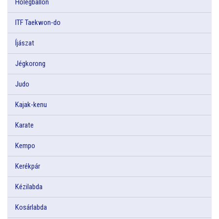
Hőlégballon
ITF Taekwon-do
Íjászat
Jégkorong
Judo
Kajak-kenu
Karate
Kempo
Kerékpár
Kézilabda
Kosárlabda