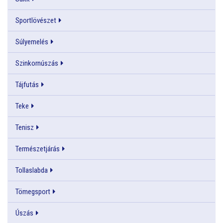
Sportlövészet
Súlyemelés
Szinkornúszás
Tájfutás
Teke
Tenisz
Természetjárás
Tollaslabda
Tömegsport
Úszás