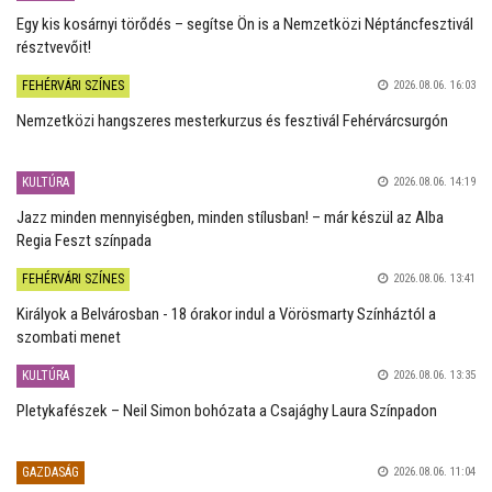
Egy kis kosárnyi törődés – segítse Ön is a Nemzetközi Néptáncfesztivál
résztvevőit!
FEHÉRVÁRI SZÍNES
2026.08.06. 16:03
Nemzetközi hangszeres mesterkurzus és fesztivál Fehérvárcsurgón
KULTÚRA
2026.08.06. 14:19
Jazz minden mennyiségben, minden stílusban! – már készül az Alba
Regia Feszt színpada
FEHÉRVÁRI SZÍNES
2026.08.06. 13:41
Királyok a Belvárosban - 18 órakor indul a Vörösmarty Színháztól a
szombati menet
KULTÚRA
2026.08.06. 13:35
Pletykafészek – Neil Simon bohózata a Csajághy Laura Színpadon
GAZDASÁG
2026.08.06. 11:04