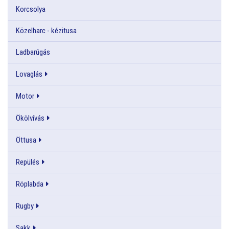
Korcsolya
Közelharc - kézitusa
Ladbarúgás
Lovaglás
Motor
Ökölvívás
Öttusa
Repülés
Röplabda
Rugby
Sakk