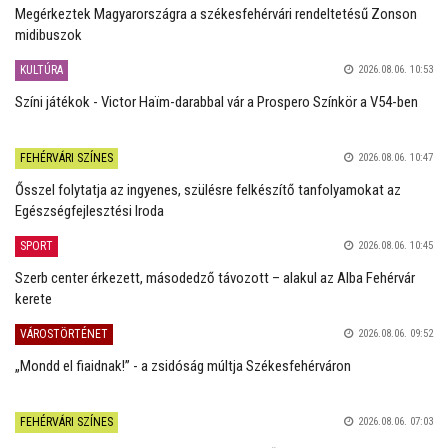
Megérkeztek Magyarországra a székesfehérvári rendeltetésű Zonson
midibuszok
KULTÚRA
2026.08.06. 10:53
Színi játékok - Victor Haïm-darabbal vár a Prospero Színkör a V54-ben
FEHÉRVÁRI SZÍNES
2026.08.06. 10:47
Ősszel folytatja az ingyenes, szülésre felkészítő tanfolyamokat az
Egészségfejlesztési Iroda
SPORT
2026.08.06. 10:45
Szerb center érkezett, másodedző távozott – alakul az Alba Fehérvár
kerete
VÁROSTÖRTÉNET
2026.08.06. 09:52
„Mondd el fiaidnak!” - a zsidóság múltja Székesfehérváron
FEHÉRVÁRI SZÍNES
2026.08.06. 07:03