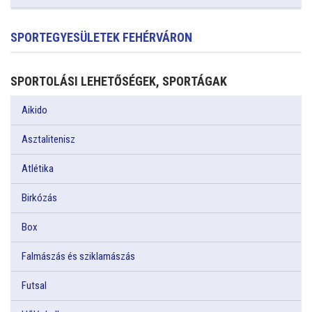
SPORTEGYESÜLETEK FEHÉRVÁRON
SPORTOLÁSI LEHETŐSÉGEK, SPORTÁGAK
Aikido
Asztalitenisz
Atlétika
Birkózás
Box
Falmászás és sziklamászás
Futsal