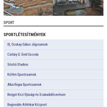
SPORT
SPORTLÉTESÍTMÉNYEK
Ifj. Ocskay Gábor Jégcsarnok
Csitáry G. Emil Uszoda
Sóstói Stadion
Köfém Sportcsarnok
Alba Regia Sportcsarnok
Bregyó Közi Ifjúsági és Szabadidőcentrum
Regionális Atlétikai Központ