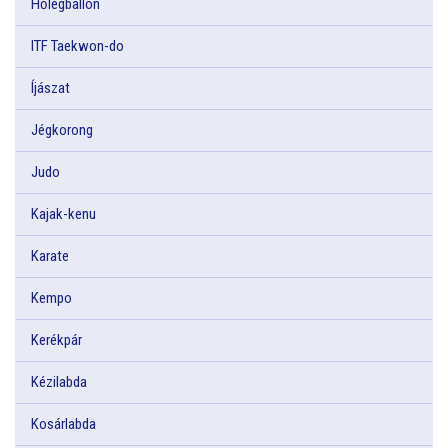
Hőlégballon
ITF Taekwon-do
Íjászat
Jégkorong
Judo
Kajak-kenu
Karate
Kempo
Kerékpár
Kézilabda
Kosárlabda