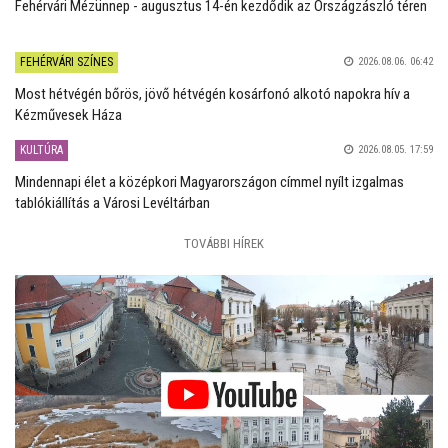
Fehérvári Mézünnep - augusztus 14-én kezdődik az Országzászló téren
FEHÉRVÁRI SZÍNES
2026.08.06. 06:42
Most hétvégén bőrös, jövő hétvégén kosárfonó alkotó napokra hív a
Kézművesek Háza
KULTÚRA
2026.08.05. 17:59
Mindennapi élet a középkori Magyarországon címmel nyílt izgalmas
tablókiállítás a Városi Levéltárban
TOVÁBBI HÍREK