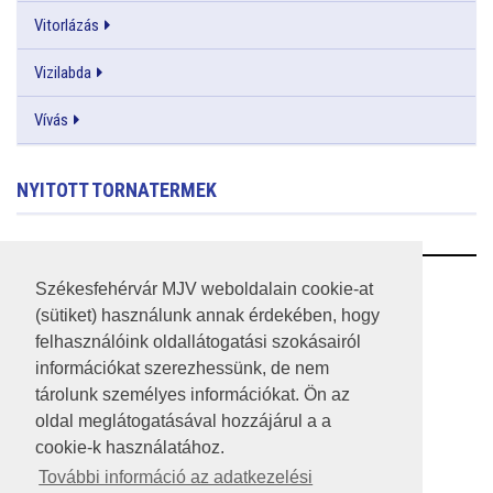
Vitorlázás
Vizilabda
Vívás
NYITOTT TORNATERMEK
RSS
Székesfehérvár MJV weboldalain cookie-at
(sütiket) használunk annak érdekében, hogy
A HONLAP 2017.03.31-I ÁLLAPOTA
felhasználóink oldallátogatási szokásairól
információkat szerezhessünk, de nem
JOGI NYILATKOZAT
tárolunk személyes információkat. Ön az
IMPRESSZUM
oldal meglátogatásával hozzájárul a a
cookie-k használatához.
MÉDIAAJÁNLAT
További információ az adatkezelési