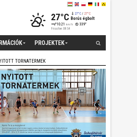
27°C
27°C
/
27°C
Borús égbolt
10.21
339°
km/h
Frissítve: 08:54
Keresés
ORMÁCIÓK
PROJEKTEK
YITOTT TORNATERMEK