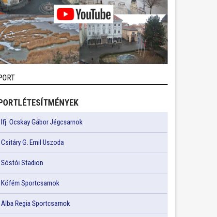
PORT
PORTLÉTESÍTMÉNYEK
Ifj. Ocskay Gábor Jégcsarnok
Csitáry G. Emil Uszoda
Sóstói Stadion
Köfém Sportcsarnok
Alba Regia Sportcsarnok