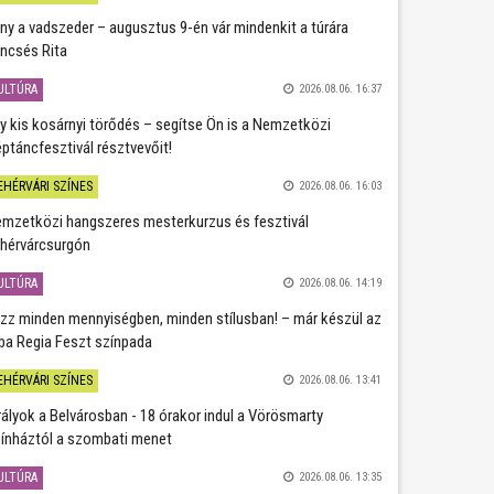
ány a vadszeder – augusztus 9-én vár mindenkit a túrára
ncsés Rita
ULTÚRA
2026.08.06. 16:37
y kis kosárnyi törődés – segítse Ön is a Nemzetközi
ptáncfesztivál résztvevőit!
EHÉRVÁRI SZÍNES
2026.08.06. 16:03
mzetközi hangszeres mesterkurzus és fesztivál
hérvárcsurgón
ULTÚRA
2026.08.06. 14:19
zz minden mennyiségben, minden stílusban! – már készül az
ba Regia Feszt színpada
EHÉRVÁRI SZÍNES
2026.08.06. 13:41
rályok a Belvárosban - 18 órakor indul a Vörösmarty
ínháztól a szombati menet
ULTÚRA
2026.08.06. 13:35