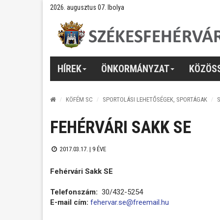
2026. augusztus 07. Ibolya
HÍREK
ÖNKORMÁNYZAT
KÖZÖS
KÖFÉM SC
SPORTOLÁSI LEHETŐSÉGEK, SPORTÁGAK
FEHÉRVÁRI SAKK SE
2017.03.17. |
9 ÉVE
Fehérvári Sakk SE
Telefonszám:
30/432-5254
E-mail cím:
fehervar.se@freemail.hu