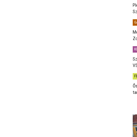
Pl
Sz
G
Me
Zo
K
Sz
V5
F
Ős
ta