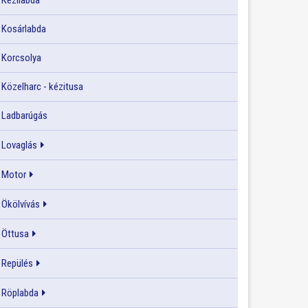
Kézilabda
Kosárlabda
Korcsolya
Közelharc - kézitusa
Ladbarúgás
Lovaglás
Motor
Ökölvívás
Öttusa
Repülés
Röplabda