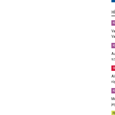
H
K
Va
Va
K
Au
sz
S
Al
rö
K
Mú
je
F