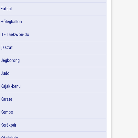
Futsal
Hőlégballon
ITF Taekwon-do
Íjászat
Jégkorong
Judo
Kajak-kenu
Karate
Kempo
Kerékpár