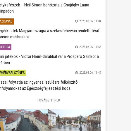
etykafészek – Neil Simon bohózata a Csajághy Laura
ínpadon
AZDASÁG
2026.08.06. 11:04
gérkeztek Magyarországra a székesfehérvári rendeltetésű
nson midibuszok
ULTÚRA
2026.08.06. 10:53
íni játékok - Victor Haïm-darabbal vár a Prospero Színkör a
4-ben
EHÉRVÁRI SZÍNES
2026.08.06. 10:47
szel folytatja az ingyenes, szülésre felkészítő
nfolyamokat az Egészségfejlesztési Iroda
TOVÁBBI HÍREK