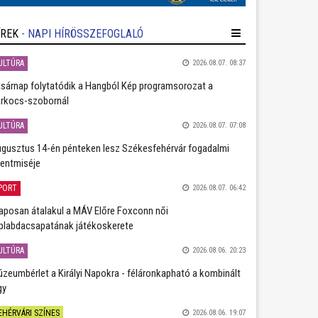
ÍREK
- NAPI HÍRÖSSZEFOGLALÓ
ULTÚRA
2026.08.07. 08:37
sárnap folytatódik a Hangból Kép programsorozat a
rkocs-szobornál
ULTÚRA
2026.08.07. 07:08
gusztus 14-én pénteken lesz Székesfehérvár fogadalmi
entmiséje
PORT
2026.08.07. 06:42
aposan átalakul a MÁV Előre Foxconn női
plabdacsapatának játékoskerete
ULTÚRA
2026.08.06. 20:23
zeumbérlet a Királyi Napokra - féláronkapható a kombinált
gy
EHÉRVÁRI SZÍNES
2026.08.06. 19:07