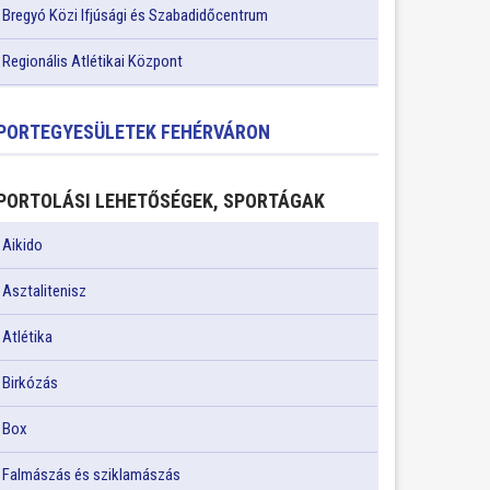
Bregyó Közi Ifjúsági és Szabadidőcentrum
Regionális Atlétikai Központ
PORTEGYESÜLETEK FEHÉRVÁRON
PORTOLÁSI LEHETŐSÉGEK, SPORTÁGAK
Aikido
Asztalitenisz
Atlétika
Birkózás
Box
Falmászás és sziklamászás