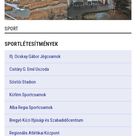
SPORT
SPORTLÉTESÍTMÉNYEK
Ifj. Ocskay Gábor Jégcsarnok
Csitáry G. Emil Uszoda
Sóstói Stadion
Köfém Sportcsarnok
Alba Regia Sportcsarnok
Bregyó Közi Ifjúsági és Szabadidőcentrum
Regionális Atlétikai Központ