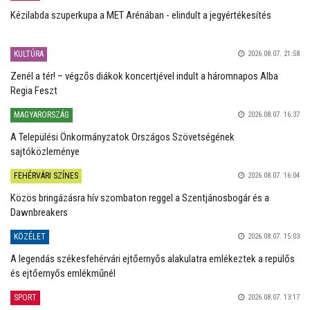
Kézilabda szuperkupa a MET Arénában - elindult a jegyértékesítés
KULTÚRA
2026.08.07. 21:58
Zenél a tér! – végzős diákok koncertjével indult a háromnapos Alba
Regia Feszt
MAGYARORSZÁG
2026.08.07. 16:37
A Települési Önkormányzatok Országos Szövetségének
sajtóközleménye
FEHÉRVÁRI SZÍNES
2026.08.07. 16:04
Közös bringázásra hív szombaton reggel a Szentjánosbogár és a
Dawnbreakers
KÖZÉLET
2026.08.07. 15:03
A legendás székesfehérvári ejtőernyős alakulatra emlékeztek a repülős
és ejtőernyős emlékműnél
SPORT
2026.08.07. 13:17