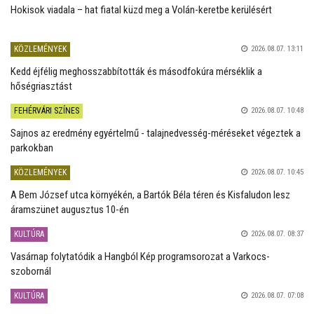
Hokisok viadala – hat fiatal küzd meg a Volán-keretbe kerülésért
KÖZLEMÉNYEK
2026.08.07. 13:11
Kedd éjfélig meghosszabbították és másodfokúra mérséklik a
hőségriasztást
FEHÉRVÁRI SZÍNES
2026.08.07. 10:48
Sajnos az eredmény egyértelmű - talajnedvesség-méréseket végeztek a
parkokban
KÖZLEMÉNYEK
2026.08.07. 10:45
A Bem József utca környékén, a Bartók Béla téren és Kisfaludon lesz
áramszünet augusztus 10-én
KULTÚRA
2026.08.07. 08:37
Vasárnap folytatódik a Hangból Kép programsorozat a Varkocs-
szobornál
KULTÚRA
2026.08.07. 07:08