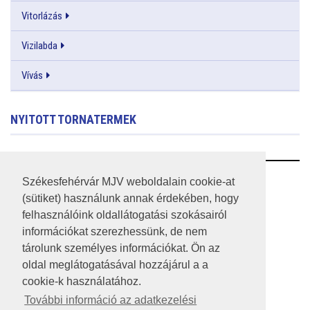
Vitorlázás
Vizilabda
Vívás
NYITOTT TORNATERMEK
RSS
Székesfehérvár MJV weboldalain cookie-at
(sütiket) használunk annak érdekében, hogy
A HONLAP 2017.03.31-I ÁLLAPOTA
felhasználóink oldallátogatási szokásairól
információkat szerezhessünk, de nem
JOGI NYILATKOZAT
tárolunk személyes információkat. Ön az
IMPRESSZUM
oldal meglátogatásával hozzájárul a a
cookie-k használatához.
MÉDIAAJÁNLAT
További információ az adatkezelési