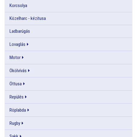
Korcsolya
Közelharc - kézitusa
Ladbarúgás
Lovaglás
Motor
Ökölvívás
Öttusa
Repülés
Röplabda
Rugby
Sakk