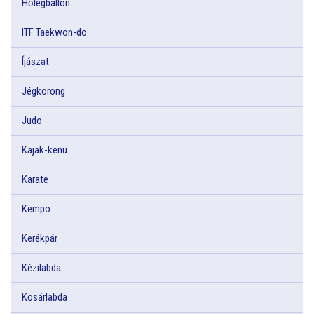
Hőlégballon
ITF Taekwon-do
Íjászat
Jégkorong
Judo
Kajak-kenu
Karate
Kempo
Kerékpár
Kézilabda
Kosárlabda