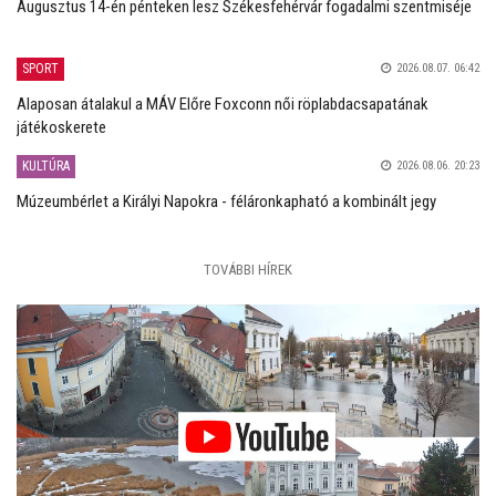
Augusztus 14-én pénteken lesz Székesfehérvár fogadalmi szentmiséje
SPORT
2026.08.07. 06:42
Alaposan átalakul a MÁV Előre Foxconn női röplabdacsapatának
játékoskerete
KULTÚRA
2026.08.06. 20:23
Múzeumbérlet a Királyi Napokra - féláronkapható a kombinált jegy
TOVÁBBI HÍREK