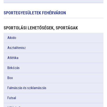
SPORTEGYESÜLETEK FEHÉRVÁRON
SPORTOLÁSI LEHETŐSÉGEK, SPORTÁGAK
Aikido
Asztalitenisz
Atlétika
Birkózás
Box
Falmászás és sziklamászás
Futsal