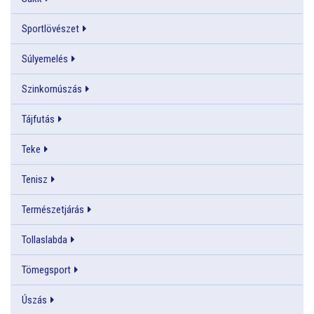
Sportlövészet
Súlyemelés
Szinkornúszás
Tájfutás
Teke
Tenisz
Természetjárás
Tollaslabda
Tömegsport
Úszás