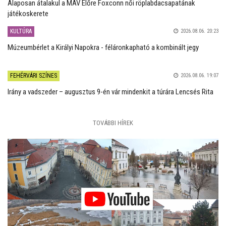
Alaposan átalakul a MÁV Előre Foxconn női röplabdacsapatának
játékoskerete
KULTÚRA
2026.08.06. 20:23
Múzeumbérlet a Királyi Napokra - féláronkapható a kombinált jegy
FEHÉRVÁRI SZÍNES
2026.08.06. 19:07
Irány a vadszeder – augusztus 9-én vár mindenkit a túrára Lencsés Rita
TOVÁBBI HÍREK