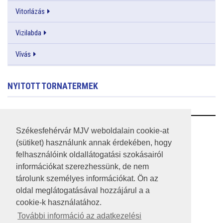
Vitorlázás
Vizilabda
Vívás
NYITOTT TORNATERMEK
RSS
Székesfehérvár MJV weboldalain cookie-at
(sütiket) használunk annak érdekében, hogy
A HONLAP 2017.03.31-I ÁLLAPOTA
felhasználóink oldallátogatási szokásairól
információkat szerezhessünk, de nem
JOGI NYILATKOZAT
tárolunk személyes információkat. Ön az
IMPRESSZUM
oldal meglátogatásával hozzájárul a a
cookie-k használatához.
MÉDIAAJÁNLAT
További információ az adatkezelési