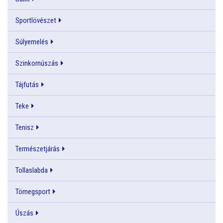
Sportlövészet
Súlyemelés
Szinkornúszás
Tájfutás
Teke
Tenisz
Természetjárás
Tollaslabda
Tömegsport
Úszás