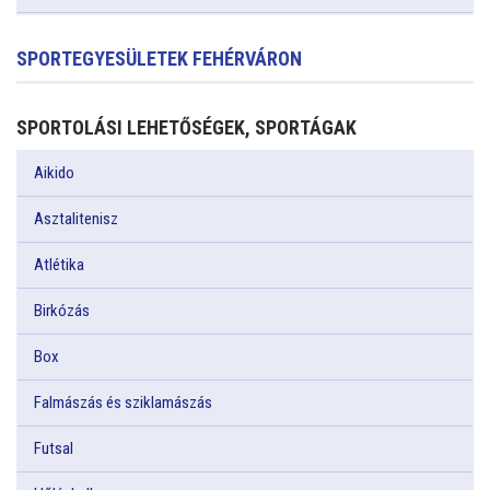
SPORTEGYESÜLETEK FEHÉRVÁRON
SPORTOLÁSI LEHETŐSÉGEK, SPORTÁGAK
Aikido
Asztalitenisz
Atlétika
Birkózás
Box
Falmászás és sziklamászás
Futsal