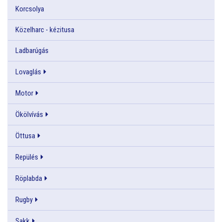
Korcsolya
Közelharc - kézitusa
Ladbarúgás
Lovaglás
Motor
Ökölvívás
Öttusa
Repülés
Röplabda
Rugby
Sakk