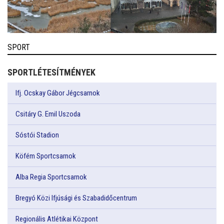
SPORT
SPORTLÉTESÍTMÉNYEK
Ifj. Ocskay Gábor Jégcsarnok
Csitáry G. Emil Uszoda
Sóstói Stadion
Köfém Sportcsarnok
Alba Regia Sportcsarnok
Bregyó Közi Ifjúsági és Szabadidőcentrum
Regionális Atlétikai Központ