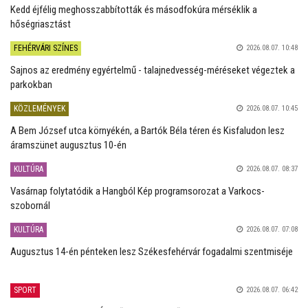
Kedd éjfélig meghosszabbították és másodfokúra mérséklik a
hőségriasztást
FEHÉRVÁRI SZÍNES
2026.08.07. 10:48
Sajnos az eredmény egyértelmű - talajnedvesség-méréseket végeztek a
parkokban
KÖZLEMÉNYEK
2026.08.07. 10:45
A Bem József utca környékén, a Bartók Béla téren és Kisfaludon lesz
áramszünet augusztus 10-én
KULTÚRA
2026.08.07. 08:37
Vasárnap folytatódik a Hangból Kép programsorozat a Varkocs-
szobornál
KULTÚRA
2026.08.07. 07:08
Augusztus 14-én pénteken lesz Székesfehérvár fogadalmi szentmiséje
SPORT
2026.08.07. 06:42