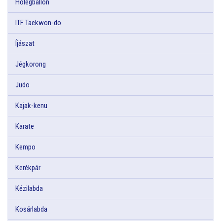
Hőlégballon
ITF Taekwon-do
Íjászat
Jégkorong
Judo
Kajak-kenu
Karate
Kempo
Kerékpár
Kézilabda
Kosárlabda