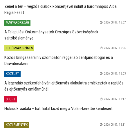
Zenél a tér! – végzős diákok koncertjével indult a háromnapos Alba
Regia Feszt
MAGYARORSZÁG
2026.08.07. 16:37
A Települési Önkormányzatok Országos Szövetségének
sajtóközleménye
FEHÉRVÁRI SZÍNES
2026.08.07. 16:04
Közös bringázásra hív szombaton reggel a Szentjánosbogár és a
Dawnbreakers
KÖZÉLET
2026.08.07. 15:03
A legendás székesfehérvári ejtőernyős alakulatra emlékeztek a repülős
és ejtőernyős emlékműnél
SPORT
2026.08.07. 13:17
Hokisok viadala – hat fiatal küzd meg a Volán-keretbe kerülésért
KÖZLEMÉNYEK
2026.08.07. 13:11