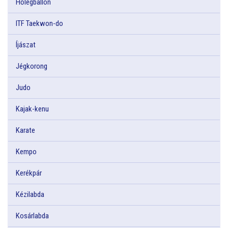
Hőlégballon
ITF Taekwon-do
Íjászat
Jégkorong
Judo
Kajak-kenu
Karate
Kempo
Kerékpár
Kézilabda
Kosárlabda