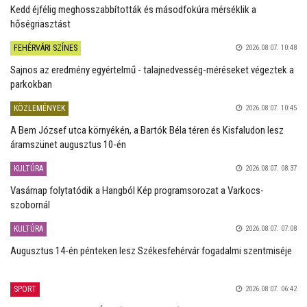
Kedd éjfélig meghosszabbították és másodfokúra mérséklik a
hőségriasztást
FEHÉRVÁRI SZÍNES
2026.08.07. 10:48
Sajnos az eredmény egyértelmű - talajnedvesség-méréseket végeztek a
parkokban
KÖZLEMÉNYEK
2026.08.07. 10:45
A Bem József utca környékén, a Bartók Béla téren és Kisfaludon lesz
áramszünet augusztus 10-én
KULTÚRA
2026.08.07. 08:37
Vasárnap folytatódik a Hangból Kép programsorozat a Varkocs-
szobornál
KULTÚRA
2026.08.07. 07:08
Augusztus 14-én pénteken lesz Székesfehérvár fogadalmi szentmiséje
SPORT
2026.08.07. 06:42