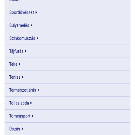
Sportlövészet
Súlyemelés
Szinkornúszás
Tájfutás
Teke
Tenisz
Természetjárás
Tollaslabda
Tömegsport
Úszás