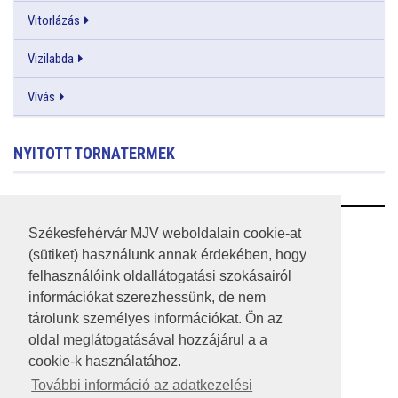
Vitorlázás
Vizilabda
Vívás
NYITOTT TORNATERMEK
RSS
Székesfehérvár MJV weboldalain cookie-at
(sütiket) használunk annak érdekében, hogy
A HONLAP 2017.03.31-I ÁLLAPOTA
felhasználóink oldallátogatási szokásairól
információkat szerezhessünk, de nem
JOGI NYILATKOZAT
tárolunk személyes információkat. Ön az
IMPRESSZUM
oldal meglátogatásával hozzájárul a a
cookie-k használatához.
MÉDIAAJÁNLAT
További információ az adatkezelési