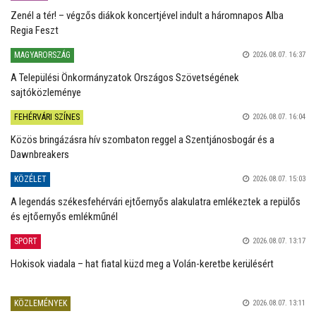
Zenél a tér! – végzős diákok koncertjével indult a háromnapos Alba
Regia Feszt
MAGYARORSZÁG
2026.08.07. 16:37
A Települési Önkormányzatok Országos Szövetségének
sajtóközleménye
FEHÉRVÁRI SZÍNES
2026.08.07. 16:04
Közös bringázásra hív szombaton reggel a Szentjánosbogár és a
Dawnbreakers
KÖZÉLET
2026.08.07. 15:03
A legendás székesfehérvári ejtőernyős alakulatra emlékeztek a repülős
és ejtőernyős emlékműnél
SPORT
2026.08.07. 13:17
Hokisok viadala – hat fiatal küzd meg a Volán-keretbe kerülésért
KÖZLEMÉNYEK
2026.08.07. 13:11