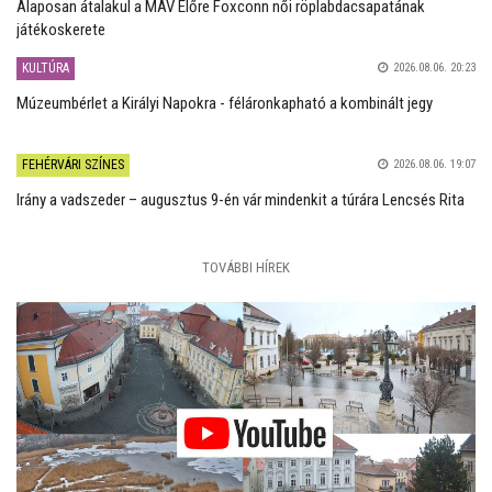
Alaposan átalakul a MÁV Előre Foxconn női röplabdacsapatának
játékoskerete
KULTÚRA
2026.08.06. 20:23
Múzeumbérlet a Királyi Napokra - féláronkapható a kombinált jegy
FEHÉRVÁRI SZÍNES
2026.08.06. 19:07
Irány a vadszeder – augusztus 9-én vár mindenkit a túrára Lencsés Rita
TOVÁBBI HÍREK