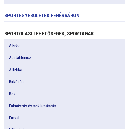
SPORTEGYESÜLETEK FEHÉRVÁRON
SPORTOLÁSI LEHETŐSÉGEK, SPORTÁGAK
Aikido
Asztalitenisz
Atlétika
Birkózás
Box
Falmászás és sziklamászás
Futsal