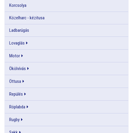
Korcsolya
Közelharc - kézitusa
Ladbarúgás
Lovaglás
Motor
Ökölvívás
Öttusa
Repülés
Röplabda
Rugby
Sakk