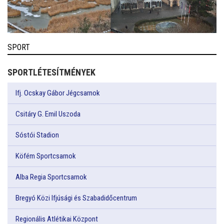
SPORT
SPORTLÉTESÍTMÉNYEK
Ifj. Ocskay Gábor Jégcsarnok
Csitáry G. Emil Uszoda
Sóstói Stadion
Köfém Sportcsarnok
Alba Regia Sportcsarnok
Bregyó Közi Ifjúsági és Szabadidőcentrum
Regionális Atlétikai Központ