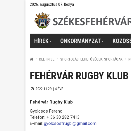
2026. augusztus 07. Ibolya
HÍREK
ÖNKORMÁNYZAT
KÖZÖS
DELFIN SE
SPORTOLÁSI LEHETŐSÉGEK, SPORTÁGAK
R
FEHÉRVÁR RUGBY KLUB
2022.11.29. |
4 ÉVE
Fehérvár Rugby Klub
Gyolcsos Ferenc
Telefon: + 36 30 282 7413
E-mail:
gyolcsosfrugbi@gmail.com