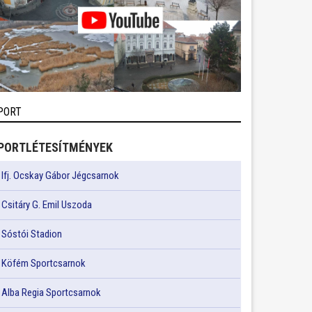
PORT
PORTLÉTESÍTMÉNYEK
Ifj. Ocskay Gábor Jégcsarnok
Csitáry G. Emil Uszoda
Sóstói Stadion
Köfém Sportcsarnok
Alba Regia Sportcsarnok