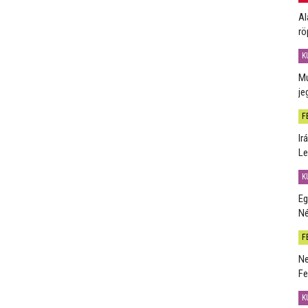
Al
rö
K
Mú
je
F
Ir
Le
K
Eg
Né
F
Ne
Fe
K