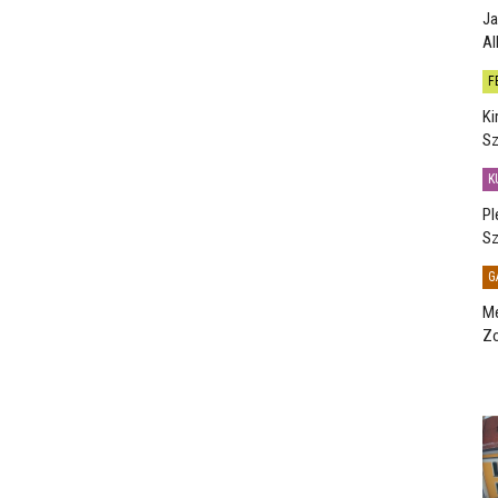
Ja
Al
F
Ki
Sz
K
Pl
Sz
G
Me
Zo