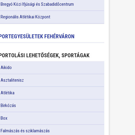
Bregyó Közi Ifjúsági és Szabadidőcentrum
Regionális Atlétikai Központ
PORTEGYESÜLETEK FEHÉRVÁRON
PORTOLÁSI LEHETŐSÉGEK, SPORTÁGAK
Aikido
Asztalitenisz
Atlétika
Birkózás
Box
Falmászás és sziklamászás