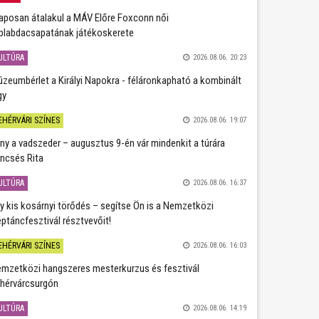
aposan átalakul a MÁV Előre Foxconn női
plabdacsapatának játékoskerete
ULTÚRA
2026.08.06. 20:23
zeumbérlet a Királyi Napokra - féláronkapható a kombinált
gy
EHÉRVÁRI SZÍNES
2026.08.06. 19:07
ány a vadszeder – augusztus 9-én vár mindenkit a túrára
ncsés Rita
ULTÚRA
2026.08.06. 16:37
y kis kosárnyi törődés – segítse Ön is a Nemzetközi
ptáncfesztivál résztvevőit!
EHÉRVÁRI SZÍNES
2026.08.06. 16:03
mzetközi hangszeres mesterkurzus és fesztivál
hérvárcsurgón
ULTÚRA
2026.08.06. 14:19