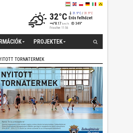
32°C
31.9°C
/
31.9°C
Erős felhőzet
8.17
349°
km/h
Frissítve: 11:56
Keresés
ORMÁCIÓK
PROJEKTEK
YITOTT TORNATERMEK