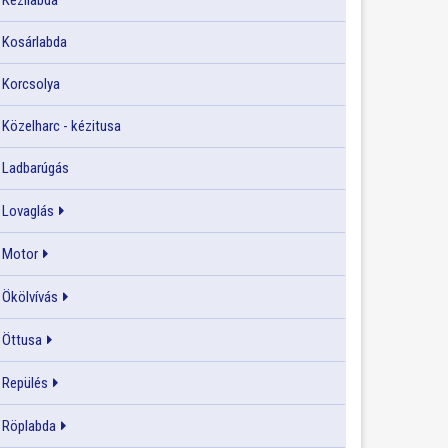
Kézilabda
Kosárlabda
Korcsolya
Közelharc - kézitusa
Ladbarúgás
Lovaglás
Motor
Ökölvívás
Öttusa
Repülés
Röplabda