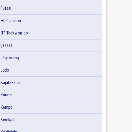
Futsal
Hőlégballon
ITF Taekwon-do
Íjászat
Jégkorong
Judo
Kajak-kenu
Karate
Kempo
Kerékpár