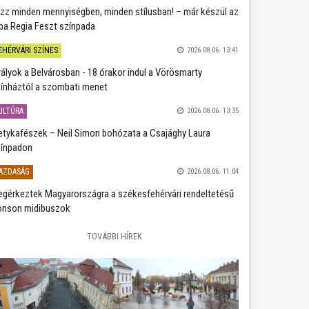
zz minden mennyiségben, minden stílusban! – már készül az
ba Regia Feszt színpada
EHÉRVÁRI SZÍNES
2026.08.06. 13:41
rályok a Belvárosban - 18 órakor indul a Vörösmarty
ínháztól a szombati menet
ULTÚRA
2026.08.06. 13:35
etykafészek – Neil Simon bohózata a Csajághy Laura
ínpadon
AZDASÁG
2026.08.06. 11:04
gérkeztek Magyarországra a székesfehérvári rendeltetésű
nson midibuszok
TOVÁBBI HÍREK