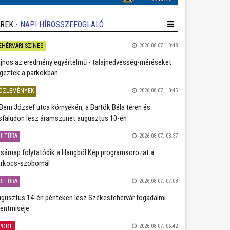
ÍREK
- NAPI HÍRÖSSZEFOGLALÓ
EHÉRVÁRI SZÍNES
2026.08.07. 10:48
jnos az eredmény egyértelmű - talajnedvesség-méréseket
geztek a parkokban
ÖZLEMÉNYEK
2026.08.07. 10:45
Bem József utca környékén, a Bartók Béla téren és
sfaludon lesz áramszünet augusztus 10-én
ULTÚRA
2026.08.07. 08:37
sárnap folytatódik a Hangból Kép programsorozat a
rkocs-szobornál
ULTÚRA
2026.08.07. 07:08
gusztus 14-én pénteken lesz Székesfehérvár fogadalmi
entmiséje
PORT
2026.08.07. 06:42