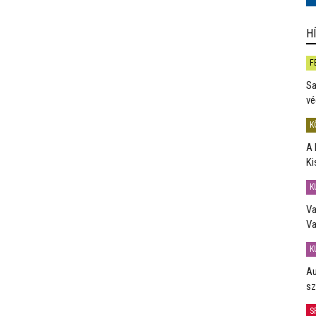
H
F
Sa
vé
K
A 
Ki
K
Va
Va
K
Au
sz
S