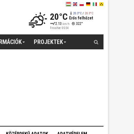
20°C
20.3°C
/
20.3°C
Erős felhőzet
2.13
322°
km/h
Frissítve: 05:54
Keresés
ORMÁCIÓK
PROJEKTEK
KÖZÉRDEKŰ ADATOK
ADATVÉDELEM