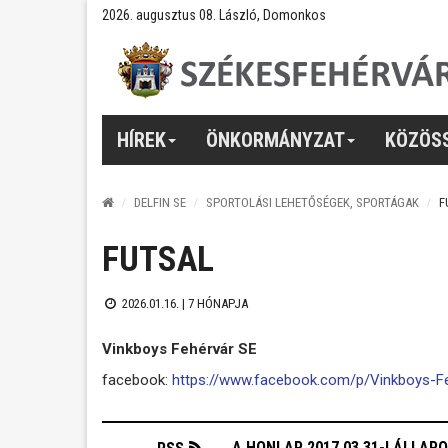
2026. augusztus 08. László, Domonkos
HÍREK
ÖNKORMÁNYZAT
KÖZÖS
DELFIN SE
SPORTOLÁSI LEHETŐSÉGEK, SPORTÁGAK
F
FUTSAL
2026.01.16. |
7 HÓNAPJA
Vinkboys Fehérvár SE
facebook:
https://www.facebook.com/p/Vinkboys
A HONLAP 2017.03.31-I ÁLLAP