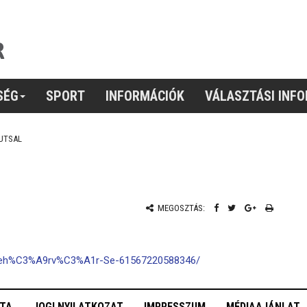
SÉG
SPORT
INFORMÁCIÓK
VÁLASZTÁSI INF
UTSAL
MEGOSZTÁS:
-Feh%C3%A9rv%C3%A1r-Se-61567220588346/
OTA
JOGI NYILATKOZAT
IMPRESSZUM
MÉDIAAJÁNLAT