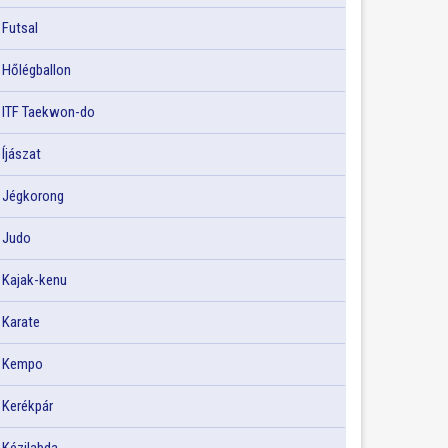
Futsal
Hőlégballon
ITF Taekwon-do
Íjászat
Jégkorong
Judo
Kajak-kenu
Karate
Kempo
Kerékpár