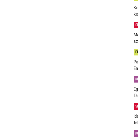
Kö
ko
S
Má
sz
F
Pa
Em
K
Eg
Ta
S
Id
fé
K