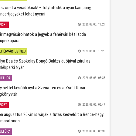
szönet a véradóknak! – folytatódik a nyári kampány,
ncertjegyeket lehet nyerni
PORT
2026.08.05. 11:21
r megvásárolhatók a jegyek a fehérvári kézilabda
uperkupára
EHÉRVÁRI SZÍNES
2026.08.05. 10:25
lya Bea és Szokolay Dongó Balázs duójával zárul az
lékparki Nyár
ULTÚRA
2026.08.05. 08:33
y héttel később nyit a Széna Téri és a Zsolt Utcai
gkönyvtár
PORT
2026.08.05. 06:47
én augusztus 20-án is várják a futás kedvelőit a Bence-hegyi
lmaratonon
ULTÚRA
2026.08.05. 06:31