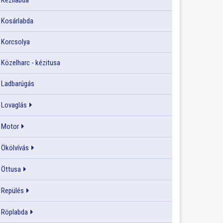
Kézilabda
Kosárlabda
Korcsolya
Közelharc - kézitusa
Ladbarúgás
Lovaglás
Motor
Ökölvívás
Öttusa
Repülés
Röplabda