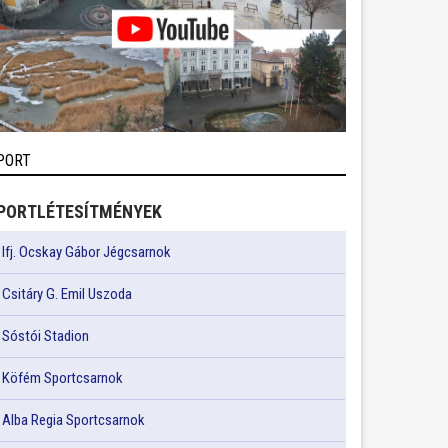
PORT
PORTLÉTESÍTMÉNYEK
Ifj. Ocskay Gábor Jégcsarnok
Csitáry G. Emil Uszoda
Sóstói Stadion
Köfém Sportcsarnok
Alba Regia Sportcsarnok