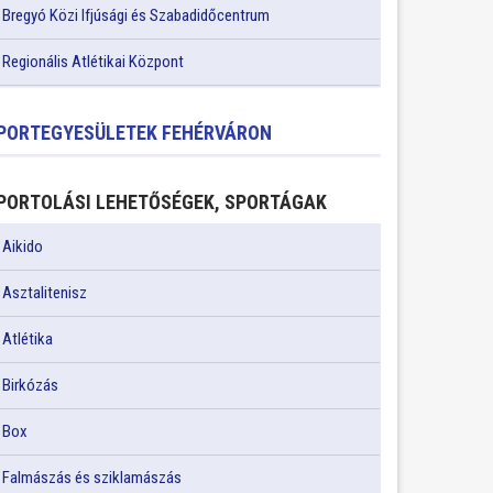
Bregyó Közi Ifjúsági és Szabadidőcentrum
Regionális Atlétikai Központ
PORTEGYESÜLETEK FEHÉRVÁRON
PORTOLÁSI LEHETŐSÉGEK, SPORTÁGAK
Aikido
Asztalitenisz
Atlétika
Birkózás
Box
Falmászás és sziklamászás