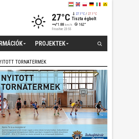
27°C
27.1°C
/
27.1°C
Tiszta égbolt
1.88
162°
km/h
Frissítve: 23:55
Keresés
ORMÁCIÓK
PROJEKTEK
YITOTT TORNATERMEK