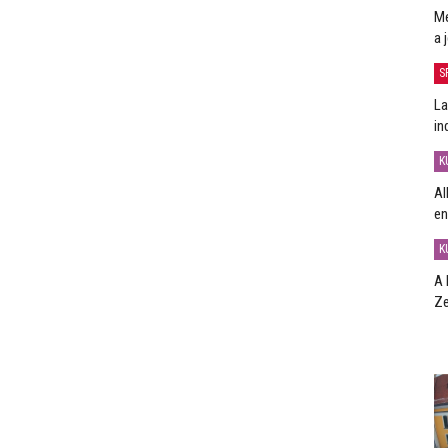
Me
a 
S
La
in
K
Al
en
K
A 
Ze