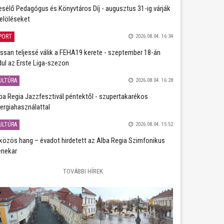
sélő Pedagógus és Könyvtáros Díj - augusztus 31-ig várják
jelöléseket
PORT
2026.08.04. 16:34
ssan teljessé válik a FEHA19 kerete - szeptember 18-án
dul az Erste Liga-szezon
ULTÚRA
2026.08.04. 16:28
ba Regia Jazzfesztivál péntektől - szupertakarékos
ergiahasználattal
ULTÚRA
2026.08.04. 15:52
közös hang – évadot hirdetett az Alba Regia Szimfonikus
nekar
TOVÁBBI HÍREK