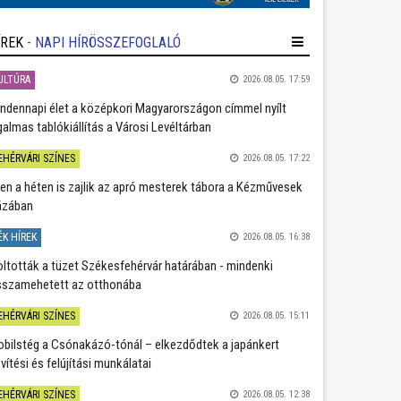
ÍREK
- NAPI HÍRÖSSZEFOGLALÓ
ULTÚRA
2026.08.05. 17:59
ndennapi élet a középkori Magyarországon címmel nyílt
galmas tablókiállítás a Városi Levéltárban
EHÉRVÁRI SZÍNES
2026.08.05. 17:22
en a héten is zajlik az apró mesterek tábora a Kézművesek
ázában
ÉK HÍREK
2026.08.05. 16:38
oltották a tüzet Székesfehérvár határában - mindenki
sszamehetett az otthonába
EHÉRVÁRI SZÍNES
2026.08.05. 15:11
bilstég a Csónakázó-tónál – elkezdődtek a japánkert
vítési és felújítási munkálatai
EHÉRVÁRI SZÍNES
2026.08.05. 12:38