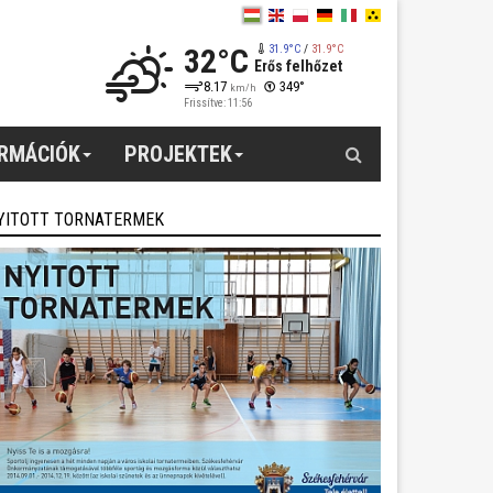
32°C
31.9°C
/
31.9°C
Erős felhőzet
8.17
349°
km/h
Frissítve: 11:56
Keresés
ORMÁCIÓK
PROJEKTEK
YITOTT TORNATERMEK