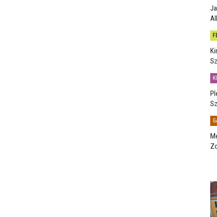
Ja
Al
F
Ki
Sz
K
Pl
Sz
G
Me
Zo