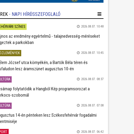
ÍREK
- NAPI HÍRÖSSZEFOGLALÓ
EHÉRVÁRI SZÍNES
2026.08.07. 10:48
jnos az eredmény egyértelmű - talajnedvesség-méréseket
geztek a parkokban
ÖZLEMÉNYEK
2026.08.07. 10:45
Bem József utca környékén, a Bartók Béla téren és
sfaludon lesz áramszünet augusztus 10-én
ULTÚRA
2026.08.07. 08:37
sárnap folytatódik a Hangból Kép programsorozat a
rkocs-szobornál
ULTÚRA
2026.08.07. 07:08
gusztus 14-én pénteken lesz Székesfehérvár fogadalmi
entmiséje
PORT
2026.08.07. 06:42