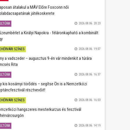
aposan átalakul a MÁV Előre Foxconn női
plabdacsapatának játékoskerete
ULTÚRA
2026.08.06. 20:23
zeumbérlet a Királyi Napokra - féláronkapható a kombinált
gy
EHÉRVÁRI SZÍNES
2026.08.06. 19:07
ány a vadszeder – augusztus 9-én vár mindenkit a túrára
ncsés Rita
ULTÚRA
2026.08.06. 16:37
y kis kosárnyi törődés – segítse Ön is a Nemzetközi
ptáncfesztivál résztvevőit!
EHÉRVÁRI SZÍNES
2026.08.06. 16:03
mzetközi hangszeres mesterkurzus és fesztivál
hérvárcsurgón
ULTÚRA
2026.08.06. 14:19