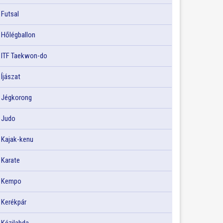
Futsal
Hőlégballon
ITF Taekwon-do
Íjászat
Jégkorong
Judo
Kajak-kenu
Karate
Kempo
Kerékpár