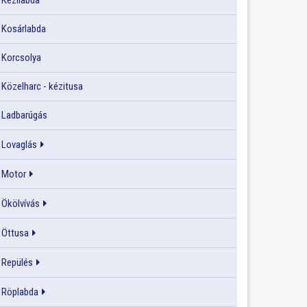
Kézilabda
Kosárlabda
Korcsolya
Közelharc - kézitusa
Ladbarúgás
Lovaglás
Motor
Ökölvívás
Öttusa
Repülés
Röplabda