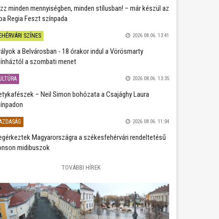
zz minden mennyiségben, minden stílusban! – már készül az
ba Regia Feszt színpada
EHÉRVÁRI SZÍNES
2026.08.06. 13:41
rályok a Belvárosban - 18 órakor indul a Vörösmarty
ínháztól a szombati menet
ULTÚRA
2026.08.06. 13:35
etykafészek – Neil Simon bohózata a Csajághy Laura
ínpadon
AZDASÁG
2026.08.06. 11:04
gérkeztek Magyarországra a székesfehérvári rendeltetésű
nson midibuszok
TOVÁBBI HÍREK