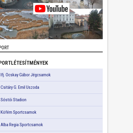
PORT
PORTLÉTESÍTMÉNYEK
Ifj. Ocskay Gábor Jégcsarnok
Csitáry G. Emil Uszoda
Sóstói Stadion
Köfém Sportcsarnok
Alba Regia Sportcsarnok