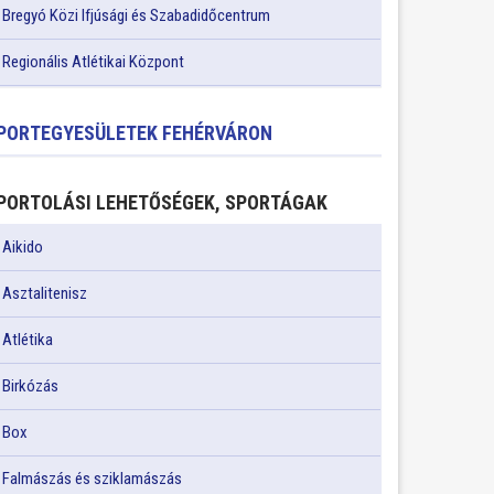
Bregyó Közi Ifjúsági és Szabadidőcentrum
Regionális Atlétikai Központ
PORTEGYESÜLETEK FEHÉRVÁRON
PORTOLÁSI LEHETŐSÉGEK, SPORTÁGAK
Aikido
Asztalitenisz
Atlétika
Birkózás
Box
Falmászás és sziklamászás