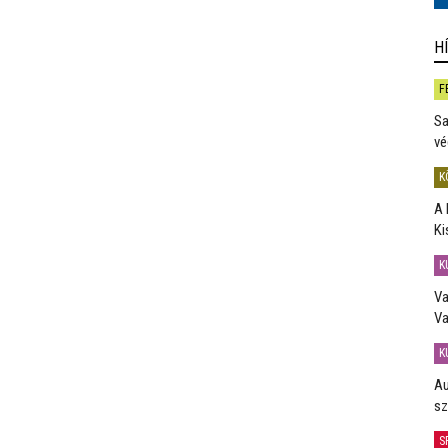
H
F
Sa
vé
K
A 
Ki
K
Va
Va
K
Au
sz
S