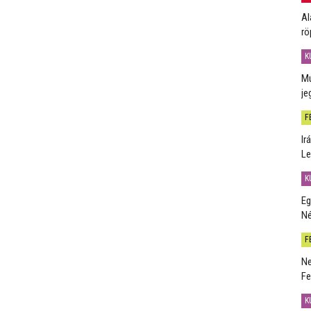
Al
rö
K
Mú
je
F
Ir
Le
K
Eg
Né
F
Ne
Fe
K