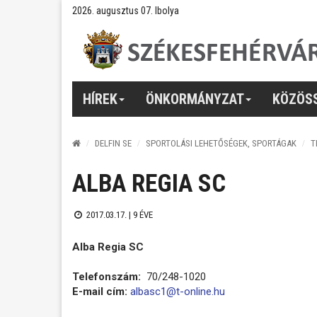
2026. augusztus 07. Ibolya
HÍREK
ÖNKORMÁNYZAT
KÖZÖS
DELFIN SE
SPORTOLÁSI LEHETŐSÉGEK, SPORTÁGAK
T
ALBA REGIA SC
2017.03.17. |
9 ÉVE
Alba Regia SC
Telefonszám:
70/248-1020
E-mail cím:
albasc1@t-online.hu