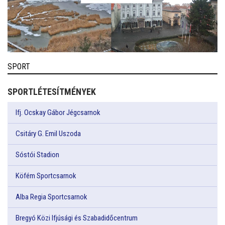
SPORT
SPORTLÉTESÍTMÉNYEK
Ifj. Ocskay Gábor Jégcsarnok
Csitáry G. Emil Uszoda
Sóstói Stadion
Köfém Sportcsarnok
Alba Regia Sportcsarnok
Bregyó Közi Ifjúsági és Szabadidőcentrum