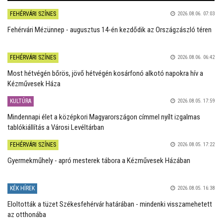
FEHÉRVÁRI SZÍNES
2026.08.06. 07:03
Fehérvári Mézünnep - augusztus 14-én kezdődik az Országzászló téren
FEHÉRVÁRI SZÍNES
2026.08.06. 06:42
Most hétvégén bőrös, jövő hétvégén kosárfonó alkotó napokra hív a
Kézművesek Háza
KULTÚRA
2026.08.05. 17:59
Mindennapi élet a középkori Magyarországon címmel nyílt izgalmas
tablókiállítás a Városi Levéltárban
FEHÉRVÁRI SZÍNES
2026.08.05. 17:22
Gyermekműhely - apró mesterek tábora a Kézművesek Házában
KÉK HÍREK
2026.08.05. 16:38
Eloltották a tüzet Székesfehérvár határában - mindenki visszamehetett
az otthonába