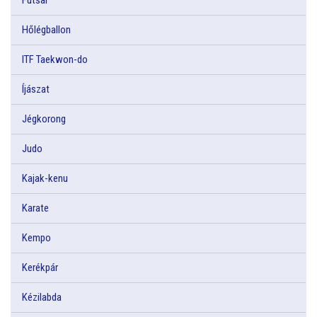
Hőlégballon
ITF Taekwon-do
Íjászat
Jégkorong
Judo
Kajak-kenu
Karate
Kempo
Kerékpár
Kézilabda