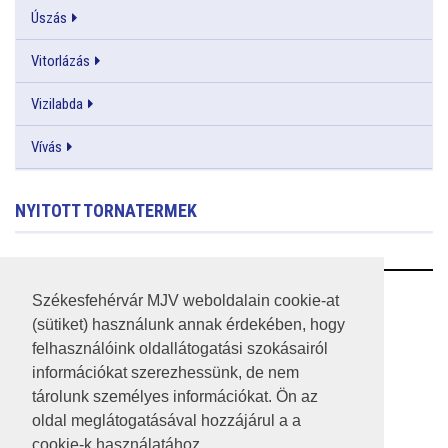
Úszás
Vitorlázás
Vizilabda
Vívás
NYITOTT TORNATERMEK
RSS
Székesfehérvár MJV weboldalain cookie-at
(sütiket) használunk annak érdekében, hogy
A HONLAP 2017.03.31-I ÁLLAPOTA
felhasználóink oldallátogatási szokásairól
információkat szerezhessünk, de nem
JOGI NYILATKOZAT
tárolunk személyes információkat. Ön az
IMPRESSZUM
oldal meglátogatásával hozzájárul a a
cookie-k használatához.