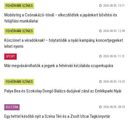
FEHÉRVÁRI SZÍNES
2026.08.05. 15:11
Mobilstég a Csónakázó-tónál – elkezdődtek a japánkert bővítési és
felújítási munkálatai
FEHÉRVÁRI SZÍNES
2026.08.05. 12:38
Köszönet a véradóknak! – folytatódik a nyári kampány, koncertjegyeket
lehet nyerni
SPORT
2026.08.05. 11:21
Már megvásárolhatók a jegyek a fehérvári kézilabda szuperkupára
FEHÉRVÁRI SZÍNES
2026.08.05. 10:25
Palya Bea és Szokolay Dongó Balázs duójával zárul az Emlékparki Nyár
KULTÚRA
2026.08.05. 08:33
Egy héttel később nyit a Széna Téri és a Zsolt Utcai Tagkönyvtár