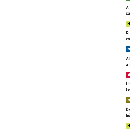
A 
sa
F
Kö
és
K
A 
a 
S
Ho
ke
K
Ke
hő
F