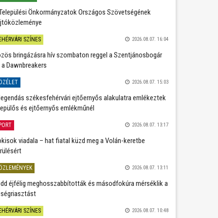
Települési Önkormányzatok Országos Szövetségének
jtóközleménye
EHÉRVÁRI SZÍNES
2026.08.07. 16:04
zös bringázásra hív szombaton reggel a Szentjánosbogár
 a Dawnbreakers
ÖZÉLET
2026.08.07. 15:03
legendás székesfehérvári ejtőernyős alakulatra emlékeztek
repülős és ejtőernyős emlékműnél
PORT
2026.08.07. 13:17
kisok viadala – hat fiatal küzd meg a Volán-keretbe
rülésért
ÖZLEMÉNYEK
2026.08.07. 13:11
dd éjfélig meghosszabbították és másodfokúra mérséklik a
ségriasztást
EHÉRVÁRI SZÍNES
2026.08.07. 10:48