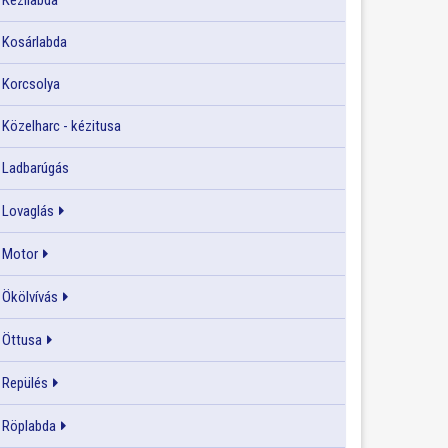
Kézilabda
Kosárlabda
Korcsolya
Közelharc - kézitusa
Ladbarúgás
Lovaglás
Motor
Ökölvívás
Öttusa
Repülés
Röplabda