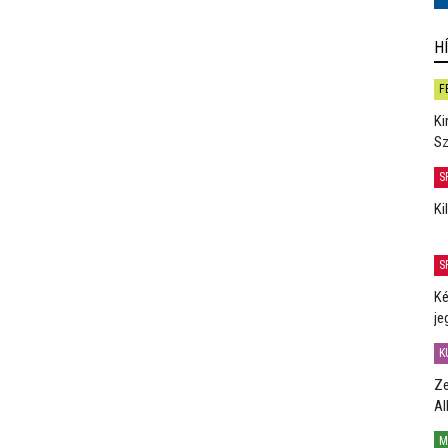
H
F
Ki
Sz
S
Ki
S
Ké
je
K
Ze
Al
M