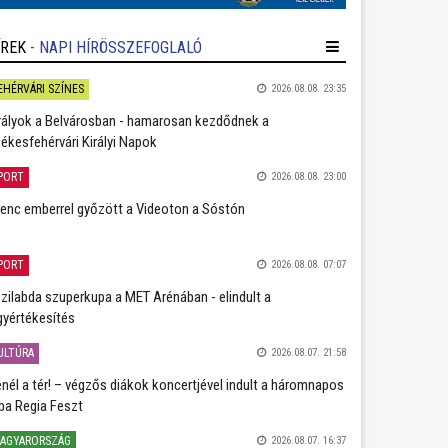
ÍREK
- NAPI HÍRÖSSZEFOGLALÓ
EHÉRVÁRI SZÍNES
2026.08.08. 23:35
rályok a Belvárosban - hamarosan kezdődnek a
ékesfehérvári Királyi Napok
PORT
2026.08.08. 23:00
lenc emberrel győzött a Videoton a Sóstón
PORT
2026.08.08. 07:07
zilabda szuperkupa a MET Arénában - elindult a
gyértékesítés
ULTÚRA
2026.08.07. 21:58
nél a tér! – végzős diákok koncertjével indult a háromnapos
ba Regia Feszt
AGYARORSZÁG
2026.08.07. 16:37