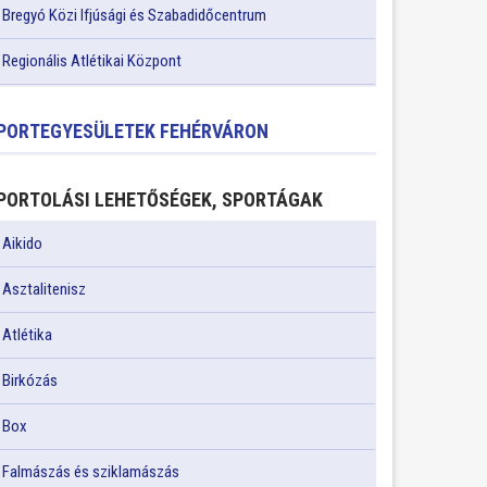
Bregyó Közi Ifjúsági és Szabadidőcentrum
Regionális Atlétikai Központ
PORTEGYESÜLETEK FEHÉRVÁRON
PORTOLÁSI LEHETŐSÉGEK, SPORTÁGAK
Aikido
Asztalitenisz
Atlétika
Birkózás
Box
Falmászás és sziklamászás