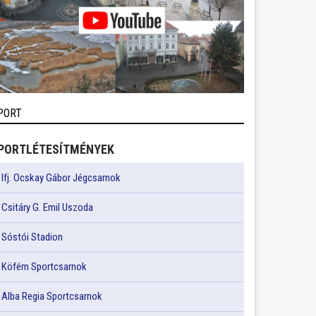
PORT
PORTLÉTESÍTMÉNYEK
Ifj. Ocskay Gábor Jégcsarnok
Csitáry G. Emil Uszoda
Sóstói Stadion
Köfém Sportcsarnok
Alba Regia Sportcsarnok