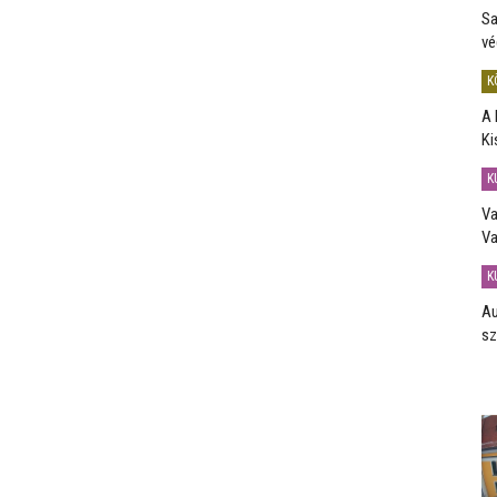
Sa
vé
K
A 
Ki
K
Va
Va
K
Au
sz