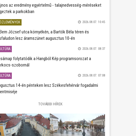
jnos az eredmény egyértelmű - talajnedvesség-méréseket
geztek a parkokban
ÖZLEMÉNYEK
2026.08.07. 10:45
Bem József utca környékén, a Bartók Béla téren és
sfaludon lesz áramszünet augusztus 10-én
ULTÚRA
2026.08.07. 08:37
sárnap folytatódik a Hangból Kép programsorozat a
rkocs-szobornál
ULTÚRA
2026.08.07. 07:08
gusztus 14-én pénteken lesz Székesfehérvár fogadalmi
entmiséje
TOVÁBBI HÍREK