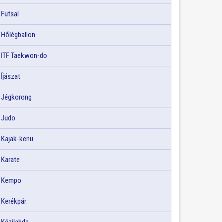
Futsal
Hőlégballon
ITF Taekwon-do
Íjászat
Jégkorong
Judo
Kajak-kenu
Karate
Kempo
Kerékpár