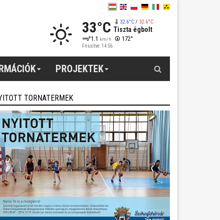
33°C
32.6°C
/
32.6°C
Tiszta égbolt
1.1
172°
km/h
Frissítve: 14:56
Keresés
ORMÁCIÓK
PROJEKTEK
YITOTT TORNATERMEK