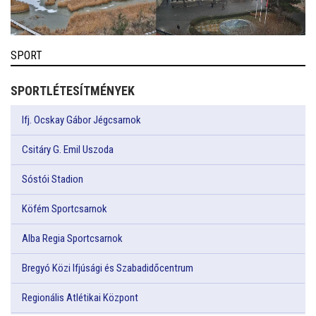
SPORT
SPORTLÉTESÍTMÉNYEK
Ifj. Ocskay Gábor Jégcsarnok
Csitáry G. Emil Uszoda
Sóstói Stadion
Köfém Sportcsarnok
Alba Regia Sportcsarnok
Bregyó Közi Ifjúsági és Szabadidőcentrum
Regionális Atlétikai Központ