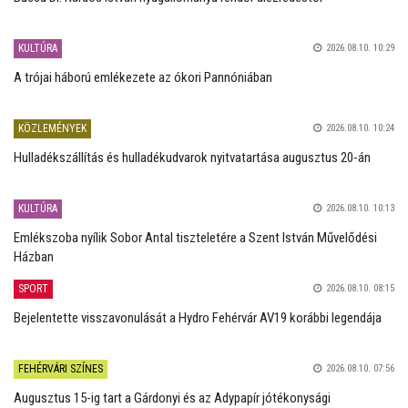
KULTÚRA
2026.08.10. 10:29
A trójai háború emlékezete az ókori Pannóniában
KÖZLEMÉNYEK
2026.08.10. 10:24
Hulladékszállítás és hulladékudvarok nyitvatartása augusztus 20-án
KULTÚRA
2026.08.10. 10:13
Emlékszoba nyílik Sobor Antal tiszteletére a Szent István Művelődési
Házban
SPORT
2026.08.10. 08:15
Bejelentette visszavonulását a Hydro Fehérvár AV19 korábbi legendája
FEHÉRVÁRI SZÍNES
2026.08.10. 07:56
Augusztus 15-ig tart a Gárdonyi és az Adypapír jótékonysági