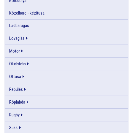
Korcsolya
Közelharc - kézitusa
Ladbarúgás
Lovaglás
Motor
Ökölvívás
Öttusa
Repülés
Röplabda
Rugby
Sakk