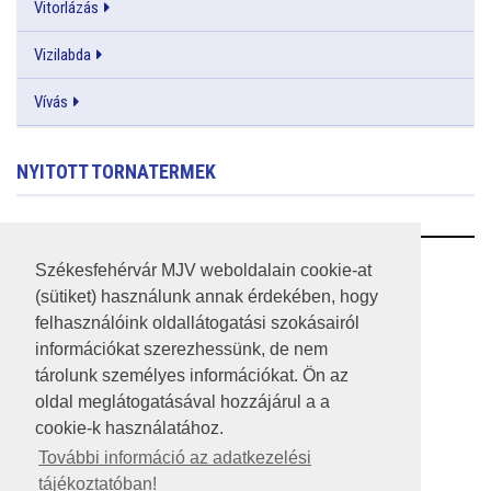
Vitorlázás
Vizilabda
Vívás
NYITOTT TORNATERMEK
RSS
Székesfehérvár MJV weboldalain cookie-at
(sütiket) használunk annak érdekében, hogy
A HONLAP 2017.03.31-I ÁLLAPOTA
felhasználóink oldallátogatási szokásairól
információkat szerezhessünk, de nem
JOGI NYILATKOZAT
tárolunk személyes információkat. Ön az
IMPRESSZUM
oldal meglátogatásával hozzájárul a a
cookie-k használatához.
MÉDIAAJÁNLAT
További információ az adatkezelési
tájékoztatóban!
KÖZÉRDEKŰ ADATOK