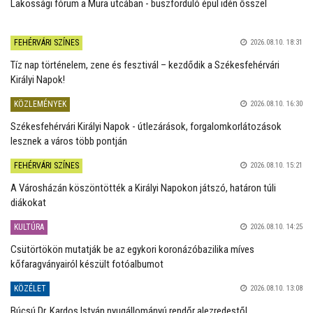
Lakossági fórum a Mura utcában - buszforduló épül idén ősszel
FEHÉRVÁRI SZÍNES
2026.08.10. 18:31
Tíz nap történelem, zene és fesztivál – kezdődik a Székesfehérvári
Királyi Napok!
KÖZLEMÉNYEK
2026.08.10. 16:30
Székesfehérvári Királyi Napok - útlezárások, forgalomkorlátozások
lesznek a város több pontján
FEHÉRVÁRI SZÍNES
2026.08.10. 15:21
A Városházán köszöntötték a Királyi Napokon játszó, határon túli
diákokat
KULTÚRA
2026.08.10. 14:25
Csütörtökön mutatják be az egykori koronázóbazilika míves
kőfaragványairól készült fotóalbumot
KÖZÉLET
2026.08.10. 13:08
Búcsú Dr. Kardos István nyugállományú rendőr alezredestől