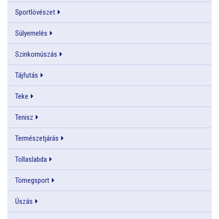
Sportlövészet
Súlyemelés
Szinkornúszás
Tájfutás
Teke
Tenisz
Természetjárás
Tollaslabda
Tömegsport
Úszás