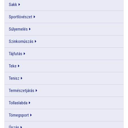
Sakk
Sportlövészet
Súlyemelés
Szinkornúszás
Tájfutás
Teke
Tenisz
Természetjárás
Tollaslabda
Tömegsport
Úszás