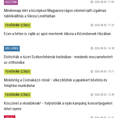
KULTÚRA
2026.08.05. 17:59
Mindennapi élet a középkori Magyarországon címmel nyílt izgalmas
tablókiállítás a Városi Levéltárban
FEHÉRVÁRI SZÍNES
2026.08.05. 17:22
Ezen a héten is zajlik az apró mesterek tábora a Kézművesek Házában
KÉK HÍREK
2026.08.05. 16:38
Eloltották a tüzet Székesfehérvár határában - mindenki visszamehetett
az otthonába
FEHÉRVÁRI SZÍNES
2026.08.05. 15:11
Mobilstég a Csónakázó-tónál – elkezdődtek a japánkert bővítési és
felújítási munkálatai
FEHÉRVÁRI SZÍNES
2026.08.05. 12:38
Köszönet a véradóknak! – folytatódik a nyári kampány, koncertjegyeket
lehet nyerni
SPORT
2026.08.05. 11:21