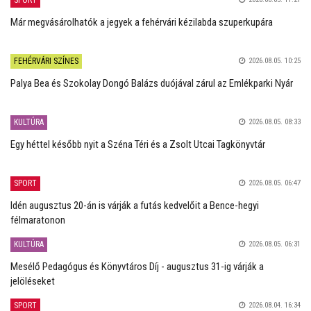
Már megvásárolhatók a jegyek a fehérvári kézilabda szuperkupára
FEHÉRVÁRI SZÍNES
2026.08.05. 10:25
Palya Bea és Szokolay Dongó Balázs duójával zárul az Emlékparki Nyár
KULTÚRA
2026.08.05. 08:33
Egy héttel később nyit a Széna Téri és a Zsolt Utcai Tagkönyvtár
SPORT
2026.08.05. 06:47
Idén augusztus 20-án is várják a futás kedvelőit a Bence-hegyi
félmaratonon
KULTÚRA
2026.08.05. 06:31
Mesélő Pedagógus és Könyvtáros Díj - augusztus 31-ig várják a
jelöléseket
SPORT
2026.08.04. 16:34