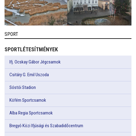
SPORT
SPORTLÉTESÍTMÉNYEK
Ifj. Ocskay Gábor Jégcsarnok
Csitáry G. Emil Uszoda
Sóstói Stadion
Köfém Sportcsarnok
Alba Regia Sportcsarnok
Bregyó Közi Ifjúsági és Szabadidőcentrum