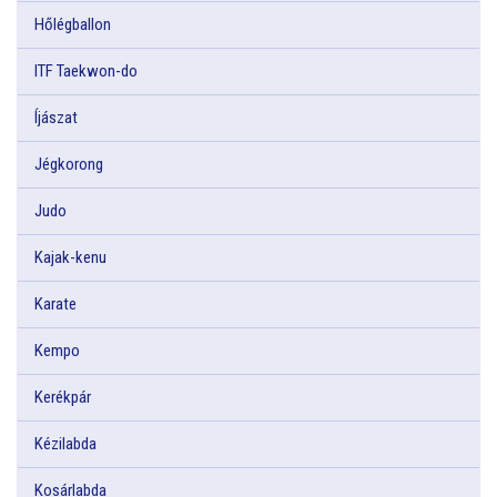
Hőlégballon
ITF Taekwon-do
Íjászat
Jégkorong
Judo
Kajak-kenu
Karate
Kempo
Kerékpár
Kézilabda
Kosárlabda