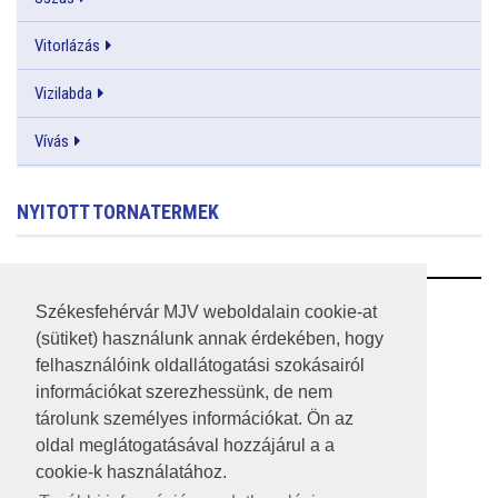
Vitorlázás
Vizilabda
Vívás
NYITOTT TORNATERMEK
RSS
Székesfehérvár MJV weboldalain cookie-at
(sütiket) használunk annak érdekében, hogy
A HONLAP 2017.03.31-I ÁLLAPOTA
felhasználóink oldallátogatási szokásairól
információkat szerezhessünk, de nem
JOGI NYILATKOZAT
tárolunk személyes információkat. Ön az
IMPRESSZUM
oldal meglátogatásával hozzájárul a a
cookie-k használatához.
MÉDIAAJÁNLAT