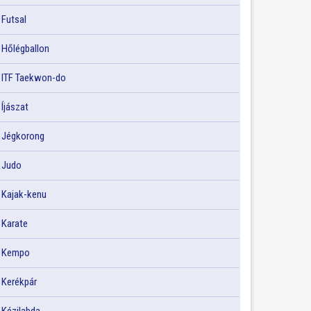
Futsal
Hőlégballon
ITF Taekwon-do
Íjászat
Jégkorong
Judo
Kajak-kenu
Karate
Kempo
Kerékpár