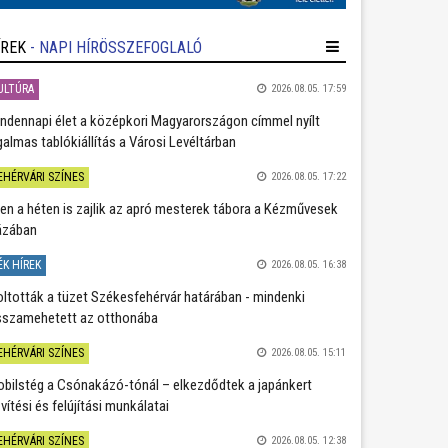
ÍREK
- NAPI HÍRÖSSZEFOGLALÓ
ULTÚRA
2026.08.05. 17:59
ndennapi élet a középkori Magyarországon címmel nyílt
galmas tablókiállítás a Városi Levéltárban
EHÉRVÁRI SZÍNES
2026.08.05. 17:22
en a héten is zajlik az apró mesterek tábora a Kézművesek
ázában
ÉK HÍREK
2026.08.05. 16:38
oltották a tüzet Székesfehérvár határában - mindenki
sszamehetett az otthonába
EHÉRVÁRI SZÍNES
2026.08.05. 15:11
bilstég a Csónakázó-tónál – elkezdődtek a japánkert
vítési és felújítási munkálatai
EHÉRVÁRI SZÍNES
2026.08.05. 12:38