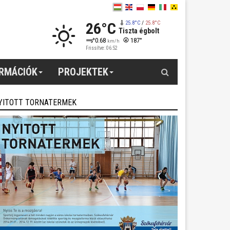
26°C
25.8°C
/
25.8°C
Tiszta égbolt
0.68
187°
km/h
Frissítve: 06:52
Keresés
ORMÁCIÓK
PROJEKTEK
YITOTT TORNATERMEK