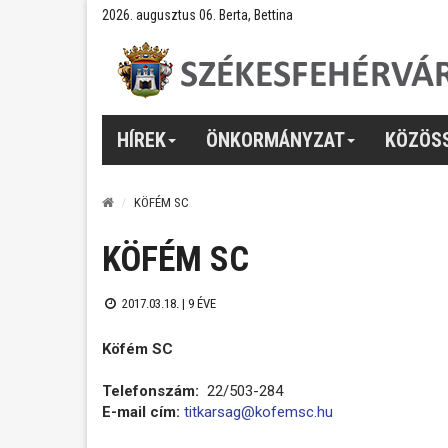
2026. augusztus 06. Berta, Bettina
HÍREK
ÖNKORMÁNYZAT
KÖZÖS
KÖFÉM SC
KÖFÉM SC
2017.03.18. |
9 ÉVE
Köfém SC
Telefonszám:
22/503-284
E-mail cím:
titkarsag@kofemsc.hu