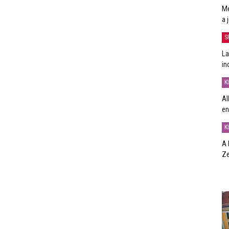
Me
a 
S
La
in
K
Al
en
K
A 
Ze