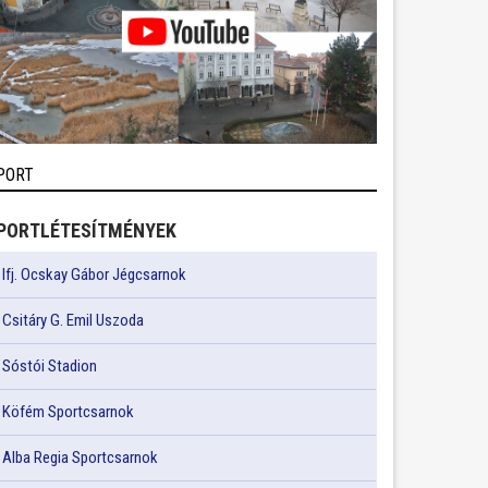
PORT
PORTLÉTESÍTMÉNYEK
Ifj. Ocskay Gábor Jégcsarnok
Csitáry G. Emil Uszoda
Sóstói Stadion
Köfém Sportcsarnok
Alba Regia Sportcsarnok