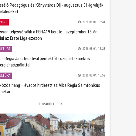
sélő Pedagógus és Könyvtáros Díj - augusztus 31-ig várják
jelöléseket
PORT
2026.08.04. 16:34
ssan teljessé válik a FEHA19 kerete - szeptember 18-án
dul az Erste Liga-szezon
ULTÚRA
2026.08.04. 16:28
ba Regia Jazzfesztivál péntektől - szupertakarékos
ergiahasználattal
ULTÚRA
2026.08.04. 15:52
közös hang – évadot hirdetett az Alba Regia Szimfonikus
nekar
TOVÁBBI HÍREK