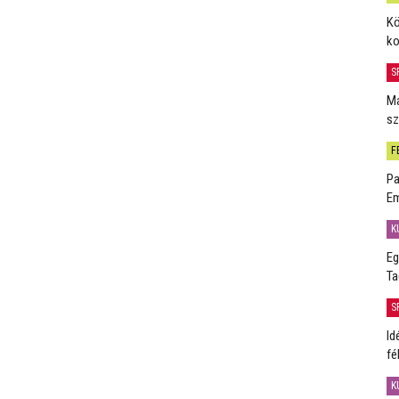
Kö
ko
S
Má
sz
F
Pa
Em
K
Eg
Ta
S
Id
fé
K