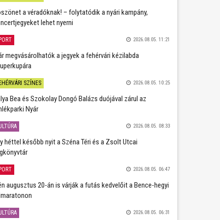
szönet a véradóknak! – folytatódik a nyári kampány,
ncertjegyeket lehet nyerni
PORT
2026.08.05. 11:21
r megvásárolhatók a jegyek a fehérvári kézilabda
uperkupára
EHÉRVÁRI SZÍNES
2026.08.05. 10:25
lya Bea és Szokolay Dongó Balázs duójával zárul az
lékparki Nyár
ULTÚRA
2026.08.05. 08:33
y héttel később nyit a Széna Téri és a Zsolt Utcai
gkönyvtár
PORT
2026.08.05. 06:47
én augusztus 20-án is várják a futás kedvelőit a Bence-hegyi
lmaratonon
ULTÚRA
2026.08.05. 06:31