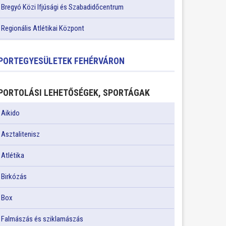
Bregyó Közi Ifjúsági és Szabadidőcentrum
Regionális Atlétikai Központ
PORTEGYESÜLETEK FEHÉRVÁRON
PORTOLÁSI LEHETŐSÉGEK, SPORTÁGAK
Aikido
Asztalitenisz
Atlétika
Birkózás
Box
Falmászás és sziklamászás