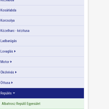
Kézilabda
Kosárlabda
Korcsolya
Közelharc - kézitusa
Ladbarúgás
Lovaglás
Motor
Ökölvívás
Öttusa
Repülés
Albatrosz Repülő Egyesület