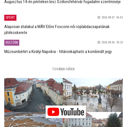
Augusztus 14-én pénteken lesz Székesfehérvár fogadalmi szentmiséje
SPORT
2026.08.07. 06:42
Alaposan átalakul a MÁV Előre Foxconn női röplabdacsapatának
játékoskerete
KULTÚRA
2026.08.06. 20:23
Múzeumbérlet a Királyi Napokra - féláronkapható a kombinált jegy
TOVÁBBI HÍREK