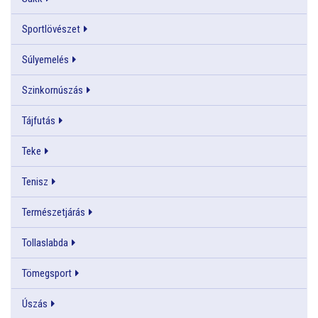
Sportlövészet
Súlyemelés
Szinkornúszás
Tájfutás
Teke
Tenisz
Természetjárás
Tollaslabda
Tömegsport
Úszás