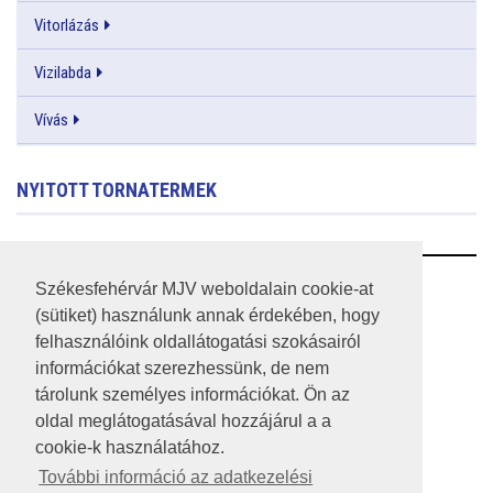
Vitorlázás
Vizilabda
Vívás
NYITOTT TORNATERMEK
RSS
Székesfehérvár MJV weboldalain cookie-at
(sütiket) használunk annak érdekében, hogy
A HONLAP 2017.03.31-I ÁLLAPOTA
felhasználóink oldallátogatási szokásairól
információkat szerezhessünk, de nem
JOGI NYILATKOZAT
tárolunk személyes információkat. Ön az
IMPRESSZUM
oldal meglátogatásával hozzájárul a a
cookie-k használatához.
MÉDIAAJÁNLAT
További információ az adatkezelési