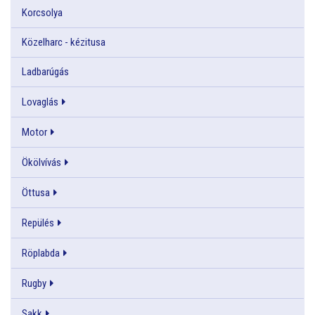
Korcsolya
Közelharc - kézitusa
Ladbarúgás
Lovaglás
Motor
Ökölvívás
Öttusa
Repülés
Röplabda
Rugby
Sakk