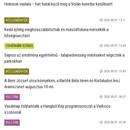
Hokisok viadala – hat fiatal küzd meg a Volán-keretbe kerülésért
KÖZLEMÉNYEK
2026.08.07. 13:11
Kedd éjfélig meghosszabbították és másodfokúra mérséklik a
hőségriasztást
FEHÉRVÁRI SZÍNES
2026.08.07. 10:48
Sajnos az eredmény egyértelmű - talajnedvesség-méréseket végeztek a
parkokban
KÖZLEMÉNYEK
2026.08.07. 10:45
A Bem József utca környékén, a Bartók Béla téren és Kisfaludon lesz
áramszünet augusztus 10-én
KULTÚRA
2026.08.07. 08:37
Vasárnap folytatódik a Hangból Kép programsorozat a Varkocs-
szobornál
KULTÚRA
2026.08.07. 07:08