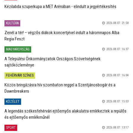
Kézilabda szuperkupa a MET Arénában - elindult a jegyértékesítés
KULTÚRA
2026.08.07. 21:58
Zenél a tér! – végzős diákok koncertjével indult a háromnapos Alba
Regia Feszt
MAGYARORSZÁG
2026.08.07. 16:37
A Települési Önkormányzatok Országos Szövetségének
sajtóközleménye
FEHÉRVÁRI SZÍNES
2026.08.07. 16:04
Közös bringázásra hív szombaton reggel a Szentjánosbogár és a
Dawnbreakers
KÖZÉLET
2026.08.07. 15:03
A legendás székesfehérvári ejtőernyős alakulatra emlékeztek a repülős
és ejtőernyős emlékműnél
SPORT
2026.08.07. 13:17