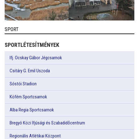
SPORT
SPORTLÉTESÍTMÉNYEK
Ifj. Ocskay Gábor Jégcsarnok
Csitáry G. Emil Uszoda
Sóstói Stadion
Köfém Sportcsarnok
Alba Regia Sportcsarnok
Bregyó Közi Ifjúsági és Szabadidőcentrum
Regionális Atlétikai Központ