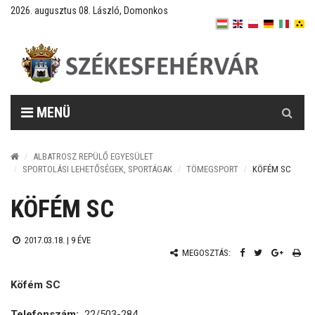
2026. augusztus 08. László, Domonkos
Keresés
MENÜ
ALBATROSZ REPÜLŐ EGYESÜLET
SPORTOLÁSI LEHETŐSÉGEK, SPORTÁGAK
TÖMEGSPORT
KÖFÉM SC
KÖFÉM SC
2017.03.18. |
9 ÉVE
MEGOSZTÁS:
Köfém SC
Telefonszám:
22/503-284