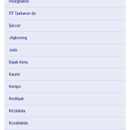
Hőlégballon
ITF Taekwon-do
Íjászat
Jégkorong
Judo
Kajak-kenu
Karate
Kempo
Kerékpár
Kézilabda
Kosárlabda