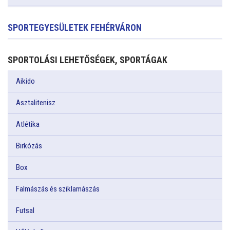
SPORTEGYESÜLETEK FEHÉRVÁRON
SPORTOLÁSI LEHETŐSÉGEK, SPORTÁGAK
Aikido
Asztalitenisz
Atlétika
Birkózás
Box
Falmászás és sziklamászás
Futsal