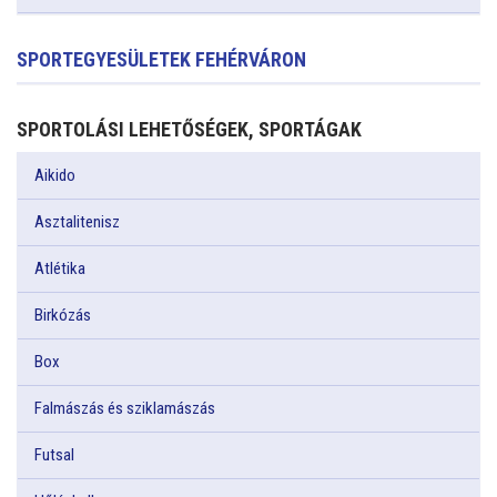
SPORTEGYESÜLETEK FEHÉRVÁRON
SPORTOLÁSI LEHETŐSÉGEK, SPORTÁGAK
Aikido
Asztalitenisz
Atlétika
Birkózás
Box
Falmászás és sziklamászás
Futsal