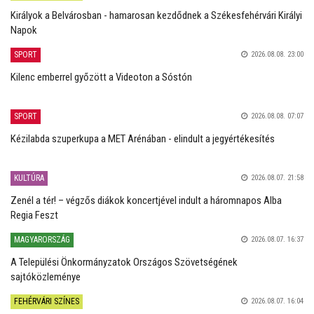
Királyok a Belvárosban - hamarosan kezdődnek a Székesfehérvári Királyi
Napok
SPORT
2026.08.08. 23:00
Kilenc emberrel győzött a Videoton a Sóstón
SPORT
2026.08.08. 07:07
Kézilabda szuperkupa a MET Arénában - elindult a jegyértékesítés
KULTÚRA
2026.08.07. 21:58
Zenél a tér! – végzős diákok koncertjével indult a háromnapos Alba
Regia Feszt
MAGYARORSZÁG
2026.08.07. 16:37
A Települési Önkormányzatok Országos Szövetségének
sajtóközleménye
FEHÉRVÁRI SZÍNES
2026.08.07. 16:04