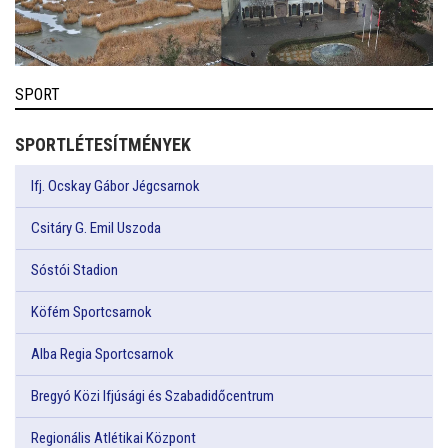
SPORT
SPORTLÉTESÍTMÉNYEK
Ifj. Ocskay Gábor Jégcsarnok
Csitáry G. Emil Uszoda
Sóstói Stadion
Köfém Sportcsarnok
Alba Regia Sportcsarnok
Bregyó Közi Ifjúsági és Szabadidőcentrum
Regionális Atlétikai Központ