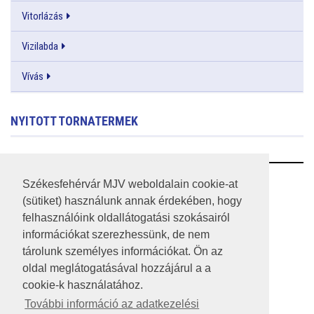
Vitorlázás
Vizilabda
Vívás
NYITOTT TORNATERMEK
RSS
Székesfehérvár MJV weboldalain cookie-at
(sütiket) használunk annak érdekében, hogy
A HONLAP 2017.03.31-I ÁLLAPOTA
felhasználóink oldallátogatási szokásairól
információkat szerezhessünk, de nem
JOGI NYILATKOZAT
tárolunk személyes információkat. Ön az
IMPRESSZUM
oldal meglátogatásával hozzájárul a a
cookie-k használatához.
MÉDIAAJÁNLAT
További információ az adatkezelési