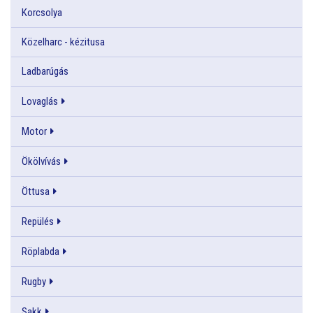
Korcsolya
Közelharc - kézitusa
Ladbarúgás
Lovaglás
Motor
Ökölvívás
Öttusa
Repülés
Röplabda
Rugby
Sakk