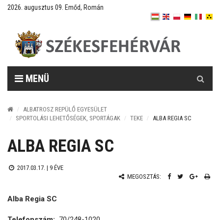
2026. augusztus 09. Emőd, Román
Keresés
MENÜ
ALBATROSZ REPÜLŐ EGYESÜLET
SPORTOLÁSI LEHETŐSÉGEK, SPORTÁGAK
TEKE
ALBA REGIA SC
ALBA REGIA SC
2017.03.17. |
9 ÉVE
MEGOSZTÁS:
Alba Regia SC
Telefonszám:
70/248-1020