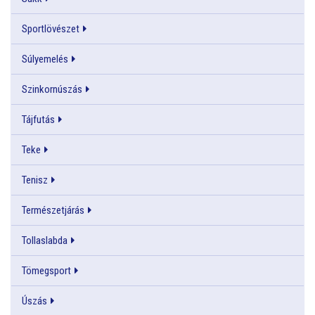
Sportlövészet
Súlyemelés
Szinkornúszás
Tájfutás
Teke
Tenisz
Természetjárás
Tollaslabda
Tömegsport
Úszás