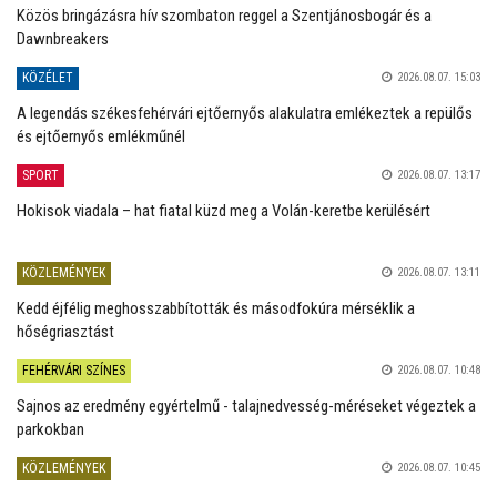
Közös bringázásra hív szombaton reggel a Szentjánosbogár és a
Dawnbreakers
KÖZÉLET
2026.08.07. 15:03
A legendás székesfehérvári ejtőernyős alakulatra emlékeztek a repülős
és ejtőernyős emlékműnél
SPORT
2026.08.07. 13:17
Hokisok viadala – hat fiatal küzd meg a Volán-keretbe kerülésért
KÖZLEMÉNYEK
2026.08.07. 13:11
Kedd éjfélig meghosszabbították és másodfokúra mérséklik a
hőségriasztást
FEHÉRVÁRI SZÍNES
2026.08.07. 10:48
Sajnos az eredmény egyértelmű - talajnedvesség-méréseket végeztek a
parkokban
KÖZLEMÉNYEK
2026.08.07. 10:45