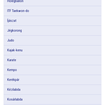
Hőlégballon
ITF Taekwon-do
Íjászat
Jégkorong
Judo
Kajak-kenu
Karate
Kempo
Kerékpár
Kézilabda
Kosárlabda