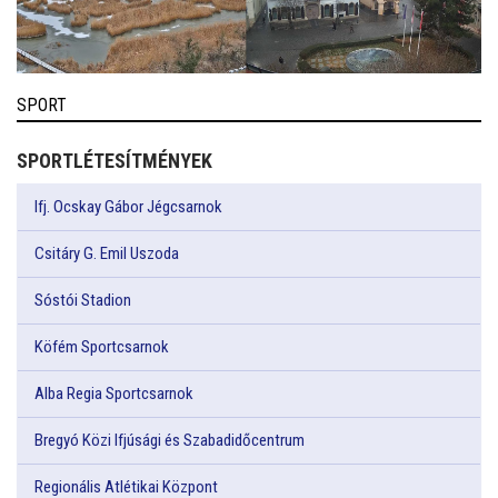
SPORT
SPORTLÉTESÍTMÉNYEK
Ifj. Ocskay Gábor Jégcsarnok
Csitáry G. Emil Uszoda
Sóstói Stadion
Köfém Sportcsarnok
Alba Regia Sportcsarnok
Bregyó Közi Ifjúsági és Szabadidőcentrum
Regionális Atlétikai Központ