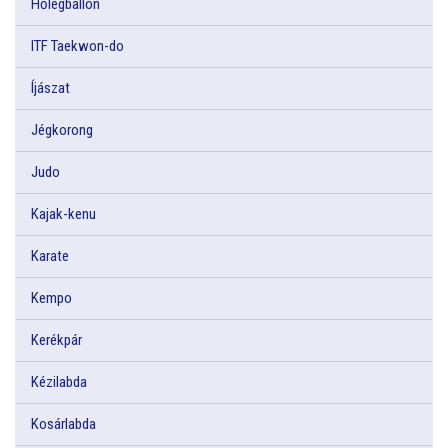
Hőlégballon
ITF Taekwon-do
Íjászat
Jégkorong
Judo
Kajak-kenu
Karate
Kempo
Kerékpár
Kézilabda
Kosárlabda