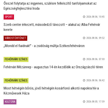
Ősszel folytatja az ingyenes, szülésre felkészítő tanfolyamokat az
Egészségfejlesztési Iroda
SPORT
2026.08.06. 10:45
Szerb center érkezett, másodedző távozott – alakul az Alba Fehérvár
kerete
VÁROSTÖRTÉNET
2026.08.06. 09:52
„Mondd el fiaidnak!” - a zsidóság múltja Székesfehérváron
FEHÉRVÁRI SZÍNES
2026.08.06. 07:03
Fehérvári Mézünnep - augusztus 14-én kezdődik az Országzászló téren
FEHÉRVÁRI SZÍNES
2026.08.06. 06:42
Most hétvégén bőrös, jövő hétvégén kosárfonó alkotó napokra hív a
Kézművesek Háza
KULTÚRA
2026.08.05. 17:59