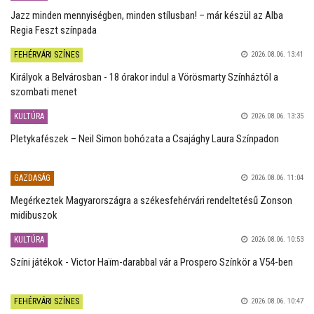
Jazz minden mennyiségben, minden stílusban! – már készül az Alba
Regia Feszt színpada
FEHÉRVÁRI SZÍNES
2026.08.06. 13:41
Királyok a Belvárosban - 18 órakor indul a Vörösmarty Színháztól a
szombati menet
KULTÚRA
2026.08.06. 13:35
Pletykafészek – Neil Simon bohózata a Csajághy Laura Színpadon
GAZDASÁG
2026.08.06. 11:04
Megérkeztek Magyarországra a székesfehérvári rendeltetésű Zonson
midibuszok
KULTÚRA
2026.08.06. 10:53
Színi játékok - Victor Haïm-darabbal vár a Prospero Színkör a V54-ben
FEHÉRVÁRI SZÍNES
2026.08.06. 10:47