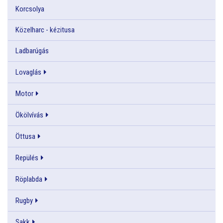
Korcsolya
Közelharc - kézitusa
Ladbarúgás
Lovaglás
Motor
Ökölvívás
Öttusa
Repülés
Röplabda
Rugby
Sakk