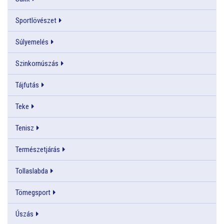
Sportlövészet
Súlyemelés
Szinkornúszás
Tájfutás
Teke
Tenisz
Természetjárás
Tollaslabda
Tömegsport
Úszás