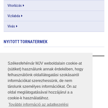
Vitorlázás
Vizilabda
Vívás
NYITOTT TORNATERMEK
RSS
Székesfehérvár MJV weboldalain cookie-at
(sütiket) használunk annak érdekében, hogy
A HONLAP 2017.03.31-I ÁLLAPOTA
felhasználóink oldallátogatási szokásairól
információkat szerezhessünk, de nem
JOGI NYILATKOZAT
tárolunk személyes információkat. Ön az
IMPRESSZUM
oldal meglátogatásával hozzájárul a a
cookie-k használatához.
MÉDIAAJÁNLAT
További információ az adatkezelési