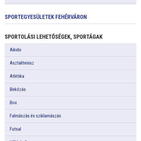
SPORTEGYESÜLETEK FEHÉRVÁRON
SPORTOLÁSI LEHETŐSÉGEK, SPORTÁGAK
Aikido
Asztalitenisz
Atlétika
Birkózás
Box
Falmászás és sziklamászás
Futsal