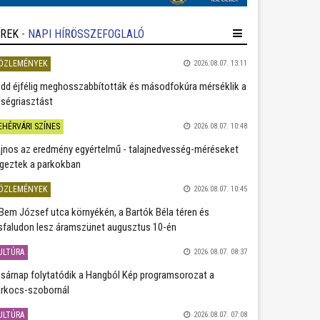
ÍREK
- NAPI HÍRÖSSZEFOGLALÓ
ÖZLEMÉNYEK
2026.08.07. 13:11
dd éjfélig meghosszabbították és másodfokúra mérséklik a
ségriasztást
EHÉRVÁRI SZÍNES
2026.08.07. 10:48
jnos az eredmény egyértelmű - talajnedvesség-méréseket
geztek a parkokban
ÖZLEMÉNYEK
2026.08.07. 10:45
Bem József utca környékén, a Bartók Béla téren és
sfaludon lesz áramszünet augusztus 10-én
ULTÚRA
2026.08.07. 08:37
sárnap folytatódik a Hangból Kép programsorozat a
rkocs-szobornál
ULTÚRA
2026.08.07. 07:08