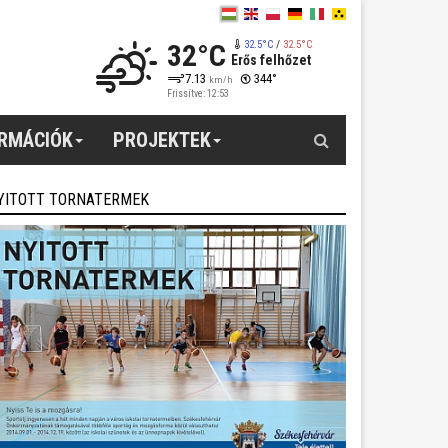
32°C
32.5°C
/
32.5°C
Erős felhőzet
7.13
344°
km/h
Frissítve: 12:53
Keresés
ORMÁCIÓK
PROJEKTEK
YITOTT TORNATERMEK