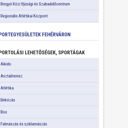
Bregyó Közi Ifjúsági és Szabadidőcentrum
Regionális Atlétikai Központ
PORTEGYESÜLETEK FEHÉRVÁRON
PORTOLÁSI LEHETŐSÉGEK, SPORTÁGAK
Aikido
Asztalitenisz
Atlétika
Birkózás
Box
Falmászás és sziklamászás