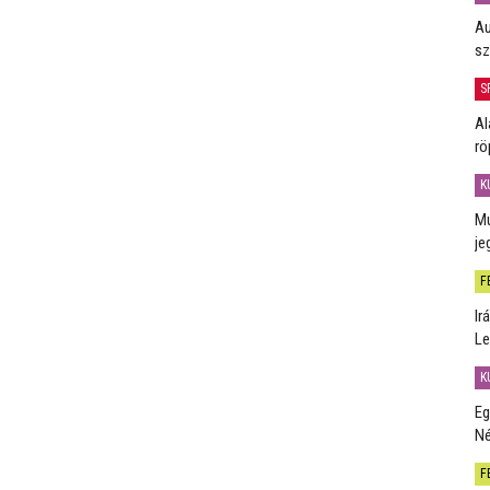
Au
sz
S
Al
rö
K
Mú
je
F
Ir
Le
K
Eg
Né
F