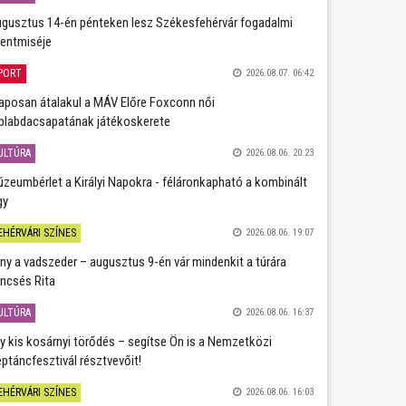
gusztus 14-én pénteken lesz Székesfehérvár fogadalmi
entmiséje
PORT
2026.08.07. 06:42
aposan átalakul a MÁV Előre Foxconn női
plabdacsapatának játékoskerete
ULTÚRA
2026.08.06. 20:23
zeumbérlet a Királyi Napokra - féláronkapható a kombinált
gy
EHÉRVÁRI SZÍNES
2026.08.06. 19:07
ány a vadszeder – augusztus 9-én vár mindenkit a túrára
ncsés Rita
ULTÚRA
2026.08.06. 16:37
y kis kosárnyi törődés – segítse Ön is a Nemzetközi
ptáncfesztivál résztvevőit!
EHÉRVÁRI SZÍNES
2026.08.06. 16:03