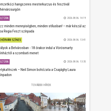
mzetközi hangszeres mesterkurzus és fesztivál
hérvárcsurgón
ULTÚRA
2026.08.06. 14:19
zz minden mennyiségben, minden stílusban! – már készül az
ba Regia Feszt színpada
EHÉRVÁRI SZÍNES
2026.08.06. 13:41
rályok a Belvárosban - 18 órakor indul a Vörösmarty
ínháztól a szombati menet
ULTÚRA
2026.08.06. 13:35
etykafészek – Neil Simon bohózata a Csajághy Laura
ínpadon
TOVÁBBI HÍREK