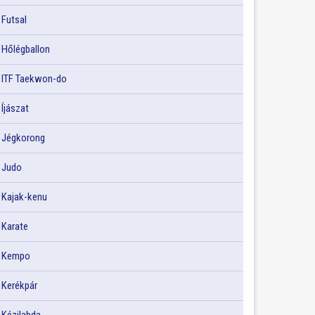
Futsal
Hőlégballon
ITF Taekwon-do
Íjászat
Jégkorong
Judo
Kajak-kenu
Karate
Kempo
Kerékpár