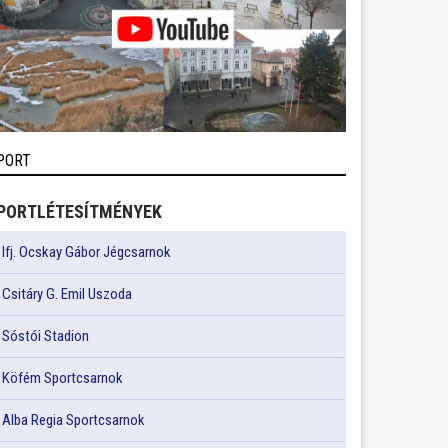
PORT
PORTLÉTESÍTMÉNYEK
Ifj. Ocskay Gábor Jégcsarnok
Csitáry G. Emil Uszoda
Sóstói Stadion
Köfém Sportcsarnok
Alba Regia Sportcsarnok