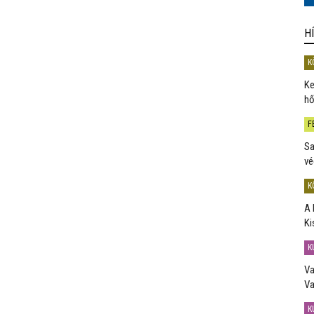
H
K
Ke
hő
F
Sa
vé
K
A 
Ki
K
Va
Va
K