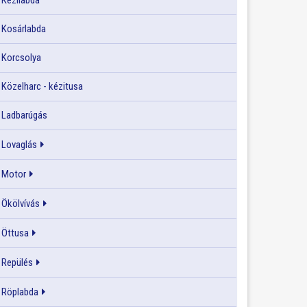
Kézilabda
Kosárlabda
Korcsolya
Közelharc - kézitusa
Ladbarúgás
Lovaglás
Motor
Ökölvívás
Öttusa
Repülés
Röplabda