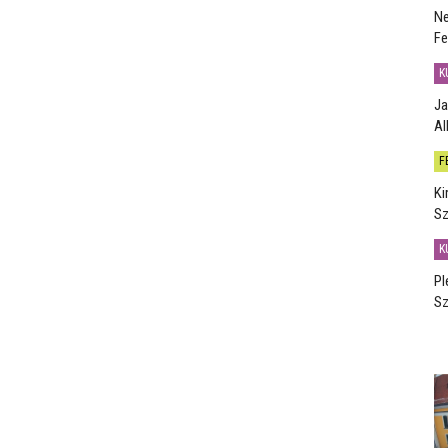
Ne
Fe
K
Ja
Al
F
Ki
Sz
K
Pl
Sz