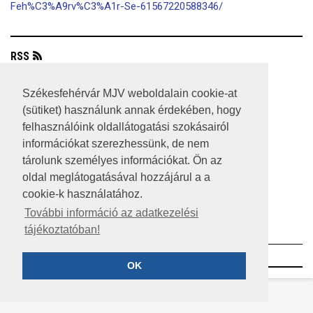
Feh%C3%A9rv%C3%A1r-Se-61567220588346/
RSS
A HONLAP 2017.03.31-I ÁLLAPOTA
Székesfehérvár MJV weboldalain cookie-at
(sütiket) használunk annak érdekében, hogy
JOGI NYILATKOZAT
felhasználóink oldallátogatási szokásairól
IMPRESSZUM
információkat szerezhessünk, de nem
tárolunk személyes információkat. Ön az
MÉDIAAJÁNLAT
oldal meglátogatásával hozzájárul a a
cookie-k használatához.
KÖZÉRDEKŰ ADATOK
További információ az adatkezelési
ADATVÉDELEM
tájékoztatóban!
©2023 SZÉKESFEHÉRVÁR MEGYEI JOGÚ VÁROS
OK