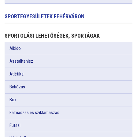
SPORTEGYESÜLETEK FEHÉRVÁRON
SPORTOLÁSI LEHETŐSÉGEK, SPORTÁGAK
Aikido
Asztalitenisz
Atlétika
Birkózás
Box
Falmászás és sziklamászás
Futsal