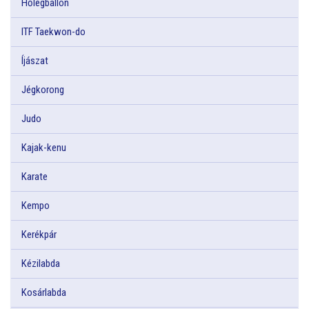
Hőlégballon
ITF Taekwon-do
Íjászat
Jégkorong
Judo
Kajak-kenu
Karate
Kempo
Kerékpár
Kézilabda
Kosárlabda