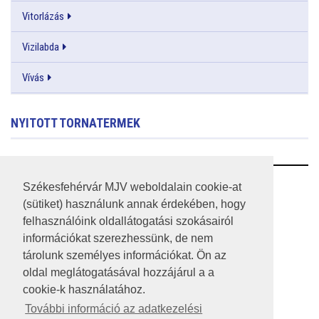
Vitorlázás
Vizilabda
Vívás
NYITOTT TORNATERMEK
RSS
Székesfehérvár MJV weboldalain cookie-at
(sütiket) használunk annak érdekében, hogy
A HONLAP 2017.03.31-I ÁLLAPOTA
felhasználóink oldallátogatási szokásairól
információkat szerezhessünk, de nem
JOGI NYILATKOZAT
tárolunk személyes információkat. Ön az
IMPRESSZUM
oldal meglátogatásával hozzájárul a a
cookie-k használatához.
MÉDIAAJÁNLAT
További információ az adatkezelési