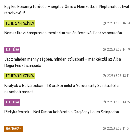
Egy kis kosárnyi törődés – segítse Ön is a Nemzetközi Néptáncfesztivál
résztvevőit!
FEHÉRVÁRI SZÍNES
2026.08.06. 16:03
Nemzetközi hangszeres mesterkurzus és fesztivál Fehérvárcsurgón
KULTÚRA
2026.08.06. 14:19
Jazz minden mennyiségben, minden stílusban! – már készül az Alba
Regia Feszt színpada
FEHÉRVÁRI SZÍNES
2026.08.06. 13:41
Királyok a Belvárosban - 18 órakor indul a Vörösmarty Színháztól a
szombati menet
KULTÚRA
2026.08.06. 13:35
Pletykafészek – Neil Simon bohózata a Csajághy Laura Színpadon
GAZDASÁG
2026.08.06. 11:04