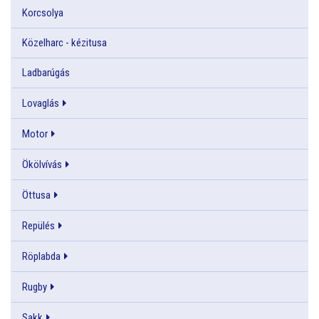
Korcsolya
Közelharc - kézitusa
Ladbarúgás
Lovaglás
Motor
Ökölvívás
Öttusa
Repülés
Röplabda
Rugby
Sakk