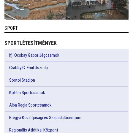
SPORT
SPORTLÉTESÍTMÉNYEK
Ifj. Ocskay Gábor Jégcsarnok
Csitáry G. Emil Uszoda
Sóstói Stadion
Köfém Sportcsarnok
Alba Regia Sportcsarnok
Bregyó Közi Ifjúsági és Szabadidőcentrum
Regionális Atlétikai Központ