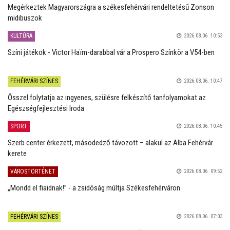
Megérkeztek Magyarországra a székesfehérvári rendeltetésű Zonson
midibuszok
KULTÚRA
2026.08.06. 10:53
Színi játékok - Victor Haïm-darabbal vár a Prospero Színkör a V54-ben
FEHÉRVÁRI SZÍNES
2026.08.06. 10:47
Ősszel folytatja az ingyenes, szülésre felkészítő tanfolyamokat az
Egészségfejlesztési Iroda
SPORT
2026.08.06. 10:45
Szerb center érkezett, másodedző távozott – alakul az Alba Fehérvár
kerete
VÁROSTÖRTÉNET
2026.08.06. 09:52
„Mondd el fiaidnak!” - a zsidóság múltja Székesfehérváron
FEHÉRVÁRI SZÍNES
2026.08.06. 07:03