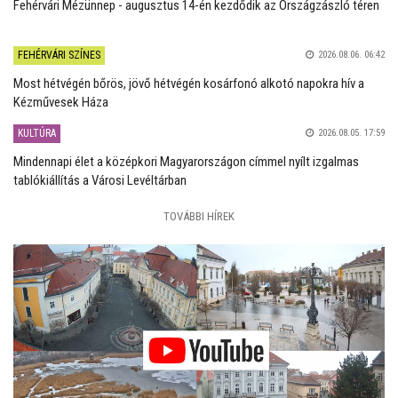
Fehérvári Mézünnep - augusztus 14-én kezdődik az Országzászló téren
FEHÉRVÁRI SZÍNES
2026.08.06. 06:42
Most hétvégén bőrös, jövő hétvégén kosárfonó alkotó napokra hív a
Kézművesek Háza
KULTÚRA
2026.08.05. 17:59
Mindennapi élet a középkori Magyarországon címmel nyílt izgalmas
tablókiállítás a Városi Levéltárban
TOVÁBBI HÍREK