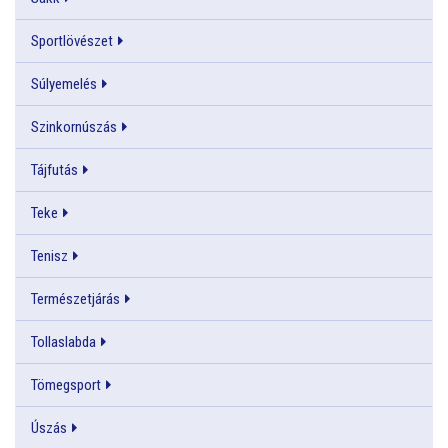
Sportlövészet
Súlyemelés
Szinkornúszás
Tájfutás
Teke
Tenisz
Természetjárás
Tollaslabda
Tömegsport
Úszás