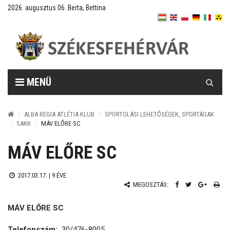
2026. augusztus 06. Berta, Bettina
Keresés
MENÜ
ALBA REGIA ATLÉTIA KLUB
SPORTOLÁSI LEHETŐSÉGEK, SPORTÁGAK
SAKK
MÁV ELŐRE SC
MÁV ELŐRE SC
2017.03.17. |
9 ÉVE
MEGOSZTÁS:
MÁV ELŐRE SC
Telefonszám:
30/476-8005