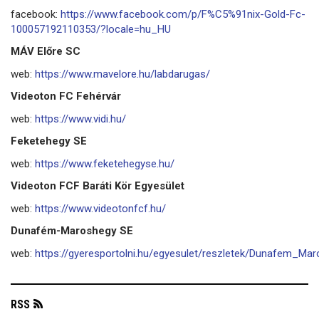
facebook:
https://www.facebook.com/p/F%C5%91nix-Gold-Fc-
100057192110353/?locale=hu_HU
MÁV Előre SC
web:
https://www.mavelore.hu/labdarugas/
Videoton FC Fehérvár
web:
https://www.vidi.hu/
Feketehegy SE
web:
https://www.feketehegyse.hu/
Videoton FCF Baráti Kör Egyesület
web:
https://www.videotonfcf.hu/
Dunafém-Maroshegy SE
web:
https://gyeresportolni.hu/egyesulet/reszletek/Dunafem_M
RSS