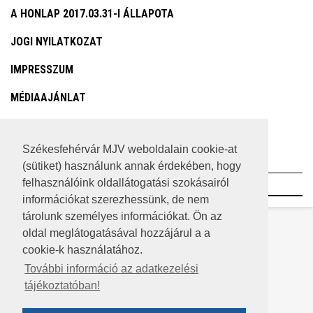
A HONLAP 2017.03.31-I ÁLLAPOTA
JOGI NYILATKOZAT
IMPRESSZUM
MÉDIAAJÁNLAT
KÖZÉRDEKŰ ADATOK
Székesfehérvár MJV weboldalain cookie-at
ADATVÉDELEM
(sütiket) használunk annak érdekében, hogy
felhasználóink oldallátogatási szokásairól
©2023 SZÉKESFEHÉRVÁR MEGYEI JOGÚ VÁROS
információkat szerezhessünk, de nem
tárolunk személyes információkat. Ön az
oldal meglátogatásával hozzájárul a a
cookie-k használatához.
További információ az adatkezelési
tájékoztatóban!