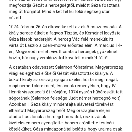
megfosztja Gézát a hercegségtől, mielőtt Géza fosztaná
meg őt trónjától. Mind a két fél külföldi segítség után
nézett.
1074. február 26-án elkövetkezett az első összecsapás. A
király serege átkelt a fagyos Tiszán, és Kemejnél legyőzte
Géza kisebb haderejét. A herceg Vác felé menekült; itt
várta őt László a cseh-morva erősítés élén. A március 14-
én, Mogyoród mellett vívott csata a hercegek győzelmét
hozta, bár nagy véráldozatot követelt mindkét féltől.
A csatában odaveszett Salamon főhatalma; Magyarország
világi és egyházi előkelői Gézát választották királlyá. A
bukott király az ország nyugati szélén húzta meg magát,
majd németföldre ment, és annak reményében, hogy IV.
Henrik visszasegíti őt trónjára, 1074 nyarán hűbéresküt tett
sógorának (Salamon felesége Judit német hercegnő volt).
Azonban I. Géza király mindenfajta alávetési törekvést
elhárított Magyarország felől. Még országlása elején
átadta Lászlónak a hercegi harmadot; osztozásuk
kivételesen nem gyengítette, hanem erősítette testvéri
köteléküket. Géza mindazonáltal belátta, hogy uralma csak