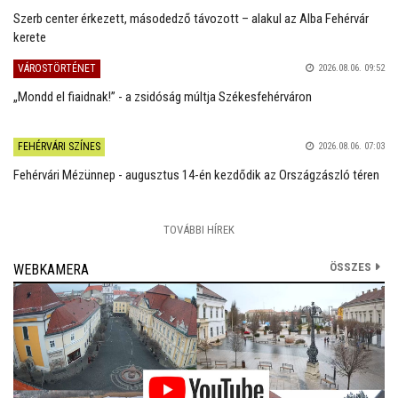
Szerb center érkezett, másodedző távozott – alakul az Alba Fehérvár
kerete
VÁROSTÖRTÉNET
2026.08.06. 09:52
„Mondd el fiaidnak!” - a zsidóság múltja Székesfehérváron
FEHÉRVÁRI SZÍNES
2026.08.06. 07:03
Fehérvári Mézünnep - augusztus 14-én kezdődik az Országzászló téren
TOVÁBBI HÍREK
ÖSSZES
WEBKAMERA