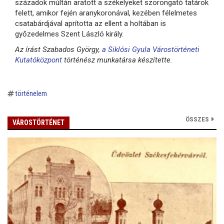
századok múltán aratott a székelyeket szorongató tatárok
felett, amikor fején aranykoronával, kezében félelmetes
csatabárdjával aprította az ellent a holtában is
győzedelmes Szent László király.
Az írást Szabados György,
a Siklósi Gyula Várostörténeti
Kutatóközpont
történész munkatársa készítette.
történelem
ÖSSZES
VÁROSTÖRTÉNET