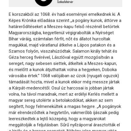
E korszakból az 1068. év hadi eseményei emelkednek ki. A
Képes Krónika előadása szerint „a pogány kunok, áttörve a
határerődítéseket a Meszes-kapu felső részénél betörtek
Magyarországba, kegyetlenül végigrabolták a Nyírséget
Bihar váráig, számtalan férfit, nőt és állatot hurcoltak
magukkal, majd váratlanul átkelve a Lápos patakon és a
Szamos folyón, visszahúzódtak. Salamon király tehát és
Géza herceg fivérével, Lászlóval együtt mozgósítván a
sereget, nagy sebesen siettek, átkeltek a Meszes-kapun,
és mielőtt a kunok átjuthattak volna a hegyeken, Doboka
városába értek.” 1068 valójában az úzok (nyugati oguzok)
támadását hozta, mivel a kunok ekkor még messze jártak
a Kárpát-medencétől. Osul úz harcosai is jobban jártak
volna, ha távol maradnak, mert az erdélyi Kerlés mellett a
magyar sereg utolérte a betolakodókat, akiken az sem
segített, hogy felmenekültek a magas hegyre. „A pogányok
már elrendeződtek a hegytetőn, vakmerőbb íjászaik pedig
leereszkedtek a lejtő közepéig, hogy a magyarokat
meggátolják a feljutásban. Sűrű nyílzáporral árasztották el