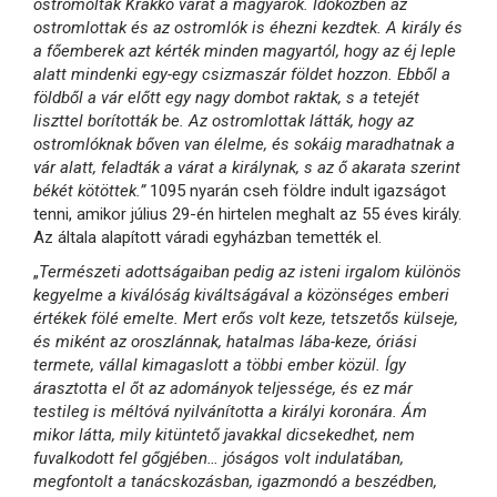
ostromolták Krakkó várát a magyarok. Időközben az
ostromlottak és az ostromlók is éhezni kezdtek. A király és
a főemberek azt kérték minden magyartól, hogy az éj leple
alatt mindenki egy-egy csizmaszár földet hozzon. Ebből a
földből a vár előtt egy nagy dombot raktak, s a tetejét
liszttel borították be. Az ostromlottak látták, hogy az
ostromlóknak bőven van élelme, és sokáig maradhatnak a
vár alatt, feladták a várat a királynak, s az ő akarata szerint
békét kötöttek.”
1095 nyarán cseh földre indult igazságot
tenni, amikor július 29-én hirtelen meghalt az 55 éves király.
Az általa alapított váradi egyházban temették el.
„
Természeti adottságaiban pedig az isteni irgalom különös
kegyelme a kiválóság kiváltságával a közönséges emberi
értékek fölé emelte. Mert erős volt keze, tetszetős külseje,
és miként az oroszlánnak, hatalmas lába-keze, óriási
termete, vállal kimagaslott a többi ember közül. Így
árasztotta el őt az adományok teljessége, és ez már
testileg is méltóvá nyilvánította a királyi koronára. Ám
mikor látta, mily kitüntető javakkal dicsekedhet, nem
fuvalkodott fel gőgjében… jóságos volt indulatában,
megfontolt a tanácskozásban, igazmondó a beszédben,