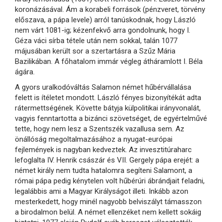
koronázásával. Ám a korabeli források (pénzveret, törvény
előszava, a pápa levele) arról tanúskodnak, hogy László
nem várt 1081-ig; kézenfekvő arra gondolnunk, hogy I.
Géza váci sírba tétele után nem sokkal, talán 1077
májusában került sor a szertartásra a Szűz Mária
Bazilikában. A főhatalom immár végleg átháramlott I. Béla
ágára.
A gyors uralkodóváltás Salamon német hűbérvállalása
felett is ítéletet mondott. László fényes bizonyítékát adta
rátermettségének. Követte bátyja külpolitikai irányvonalát,
vagyis fenntartotta a bizánci szövetséget, de egyértelművé
tette, hogy nem lesz a Szentszék vazallusa sem. Az
önállóság megoltalmazásához a nyugat-európai
fejlemények is nagyban kedveztek. Az invesztitúraharc
lefoglalta IV. Henrik császár és VII. Gergely pápa erejét: a
német király nem tudta hatalomra segíteni Salamont, a
római pápa pedig kénytelen volt hűbérúri ábrándjait feladni,
legalábbis ami a Magyar Királyságot illeti. Inkább azon
mesterkedett, hogy minél nagyobb belviszályt támasszon
a birodalmon belül. A német ellenzéket nem kellett sokáig