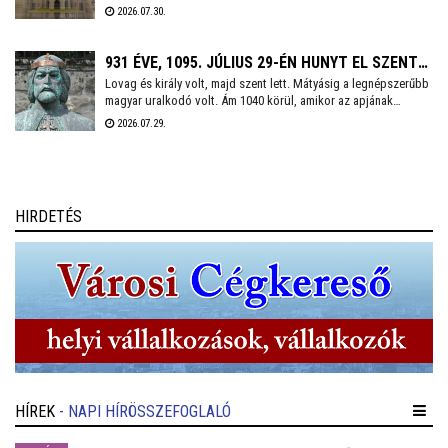
hatalmas templom 12. századi állapotát bemutató – még 2013-
2026.07.30.
ban készített – modellt a Fejér Szövetség ajándékozta
Székesfehérvárnak. Az épületrekonstrukciót Földi Zoltán
önkormányzati képviselő vette át csütörtökön.
931 ÉVE, 1095. JÚLIUS 29-ÉN HUNYT EL SZENT
Lovag és király volt, majd szent lett. Mátyásig a legnépszerűbb
LÁSZLÓ KIRÁLY
magyar uralkodó volt. Ám 1040 körül, amikor az apjának
menedéket adó Lengyelországban világra jött, Géza nevű bátyja
2026.07.29.
után másodikként, ebből vajmi keveset lehetett sejteni.
Természetesen I. (Szent) László királyunkról van szó, aki 930
évvel ezelőtt e napon hunyt el.
HIRDETÉS
HÍREK
- NAPI HÍRÖSSZEFOGLALÓ