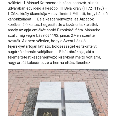
született I. Mánuel Komnenos bizánci császár, akinek
udvarában egy ideig a későbbi III. Béla király (1172–1196) –
I. Géza király ükunokája – nevelkedett. Érthető, hogy László
kanonizálását III. Béla kezdeményezte: az Árpádok
körében élő kultuszt egyesítette a bizánci tisztelettel,
amely az apja emlékét ápoló Piroskáról fiára, Mánuelre
szállt, míg végre Lászlót 1192. június 27-én szentté
avatták. Az sem véletlen, hogy a Szent László
fejereklyetartóján látható, bölcsességet és tekintélyt
sugárzó képmás valójában III. Bélát ábrázolja, aki a
felemeltetést kezdeményező királyként méltó volt arra,
hogy arcát kölcsönözze a herma elkészítéséhez.