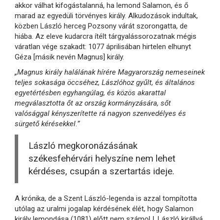
akkor válhat kifogástalanná, ha lemond Salamon, és ő
marad az egyedüli törvényes király. Alkudozások indultak,
közben László herceg Pozsony várát szorongatta, de
hiába. Az eleve kudarcra ítélt tárgyalássorozatnak mégis
váratlan vége szakadt: 1077 áprilisában hirtelen elhunyt
Géza [másik nevén Magnus] király.
„Magnus király halálának hírére Magyarország nemeseinek
teljes sokasága öccséhez, Lászlóhoz gyűlt, és általános
egyetértésben egyhangúlag, és közös akarattal
megválasztotta őt az ország kormányzására, sőt
valósággal kényszerítette rá nagyon szenvedélyes és
sürgető kérésekkel.”
László megkoronázásának
székesfehérvári helyszíne nem lehet
kérdéses, csupán a szertartás ideje.
A krónika, de a Szent László-legenda is azzal tompította
utólag az uralmi jogalap kérdésének élét, hogy Salamon
király lemondása (1081) előtt nem számol I. László királlyá