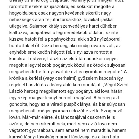
a király és a herceg csapatait. Néhány jeles magyar vitéz
rárontott ezekre az íjászokra, és sokukat megölte a
hegyoldalban; csak nagyon kevésnek sikerült nagy
nehézségek árán feljutni társaikhoz, lovaikat íjaikkal
ütlegelve. Salamon király szenvedélyes harci dühében
kiáltozva, csapatával a legmeredekebb oldalon, szinte
kúszva hatolt fel a pogányokhoz, akik sűrű nyílzáporral
borították el őt. Géza herceg, aki mindig óvatos volt, az
enyhébb emelkedőn hágott fel, s nyilazva rontott a
kunokra. Testvére, László az első támadáskor négyet
megölt a legvitézebb pogányok közül, az ötödik súlyosan
megsebesítette őt nyilával, de ezt is nyomban megölte.” A
krónika a kerlési (vagy cserhalmi) győzelem kapcsán így
regéli el László és a leányrabló kun mondáját. „Végül Szent
László herceg megpillantott egy pogányt, aki lova hátán
egy szép magyar leányt hurcolt magával. A herceg azt
gondolta, hogy az a váradi püspök lánya, és bár súlyosan
megsebesült, mégis gyorsan üldözőbe vette Szög nevű
lován. Már-már elérte, és lándzsájával csaknem le is
szúrta, de nem sikerült neki, mert sem az ő lova nem
vágtatott gyorsabban, sem amazé nem maradt le, hanem
karnyújtásnyi távolság maradt lándzsája és a kun háta