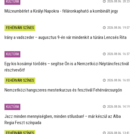
KULTÚRA
2026.08.06. 20:23
Múzeumbérlet a Királyi Napokra - féláronkapható a kombinált jegy
FEHÉRVÁRI SZÍNES
2026.08.06. 19:07
Irány a vadszeder – augusztus 9-én vár mindenkit a túrára Lencsés Rita
KULTÚRA
2026.08.06. 16:37
Egy kis kosárnyi törődés – segítse Ön is a Nemzetközi Néptáncfesztivál
résztvevőit!
FEHÉRVÁRI SZÍNES
2026.08.06. 16:03
Nemzetközi hangszeres mesterkurzus és fesztivál Fehérvárcsurgón
KULTÚRA
2026.08.06. 14:19
Jazz minden mennyiségben, minden stílusban! – már készül az Alba
Regia Feszt színpada
FEHÉRVÁRI SZÍNES
2026.08.06. 13:41