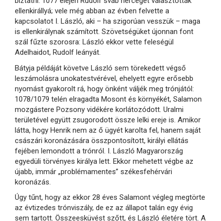
biztatni. 1077 elején Rudolf sváb herceget választották
ellenkirállyá; vele még abban az évben felvette a
kapcsolatot I. László, aki – ha szigorúan vesszük – maga
is ellenkirálynak számított. Szövetségüket újonnan font
szál fűzte szorosra: László ekkor vette feleségül
Adelhaidot, Rudolf leányát.
Bátyja példáját követve László sem törekedett végső
leszámolásra unokatestvérével, ehelyett egyre erősebb
nyomást gyakorolt rá, hogy önként váljék meg trónjától:
1078/1079 telén elragadta Mosont és környékét, Salamon
mozgástere Pozsony vidékére korlátozódott. Uralmi
területével együtt zsugorodott össze lelki ereje is. Amikor
látta, hogy Henrik nem az ő ügyét karolta fel, hanem saját
császári koronázására összpontosított, királyi ellátás
fejében lemondott a trónról. I. László Magyarország
egyedüli törvényes királya lett. Ekkor mehetett végbe az
újabb, immár „problémamentes” székesfehérvári
koronázás.
Úgy tűnt, hogy az ekkor 28 éves Salamont végleg megtörte
az évtizedes trónviszály, de ez az állapot talán egy évig
sem tartott. Összeesküvést szőtt, és László életére tört. A