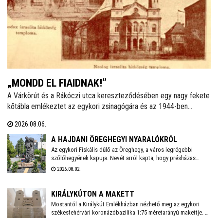
„MONDD EL FIAIDNAK!”
A Várkörút és a Rákóczi utca kereszteződésében egy nagy fekete
kőtábla emlékeztet az egykori zsinagógára és az 1944-ben
elhurcolt zsidóságra. Ha a helyi izraelita közösségről van szó, a
2026.08.06.
legtöbben a vészkorszakot és az azt közvetlenül megelőző
éveket idézik fel. Talán azért, mert nem ismerik a korábbi időket,
A HAJDANI ÖREGHEGYI NYARALÓKRÓL
mint ahogy sokan azt sem tudják: ma is létezik hitközség a
Az egykori Fiskális dűlő az Öreghegy, a város legrégebbi
szőlőhegyének kapuja. Nevét arról kapta, hogy présházas
városban.
telkeit többnyire városi tisztviselők, hivatalnokok vásárolták
2026.08.02.
meg, amelyeken kisebb-nagyobb szőlőhegyi lakokat, több
esetben neves építészek által tervezett villákat építtettek,
kereszteket és más emlékeket emeltek. A környéket egy
KIRÁLYKÚTON A MAKETT
rövidebb sétával bejárva számos érdekességre bukkanhatunk.
Mostantól a Királykút Emlékházban nézhető meg az egykori
székesfehérvári koronázóbazilika 1:75 méretarányú makettje. A