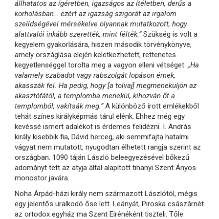
állhatatos az ígéretben, igazságos az ítéletben, derűs a
korholásban… ezért az igazság szigorát az irgalom
szelídségével mérsékelve olyannak mutatkozott, hogy
alattvalói inkább szerették, mint félték.”
Szükség is volt a
kegyelem gyakorlására, hiszen második törvénykönyve,
amely országlása elején keletkezhetett, rettenetes
kegyetlenséggel torolta meg a vagyon elleni vétséget.
„Ha
valamely szabadot vagy rabszolgát lopáson érnek,
akasszák fel. Ha pedig, hogy [a tolvaj] megmeneküljön az
akasztófától, a templomba menekül, kihozván őt a
templomból, vakítsák meg.”
A különböző írott emlékekből
tehát színes királyképmás tárul elénk. Ehhez még egy
kevéssé ismert adalékot is érdemes felidézni. I. András
király kisebbik fia, Dávid herceg, aki semmifajta hatalmi
vágyat nem mutatott, nyugodtan élhetett rangja szerint az
országban. 1090 táján László beleegyezésével bőkezű
adományt tett az atyja által alapított tihanyi Szent Ányos
monostor javára.
Noha Árpád-házi király nem származott Lászlótól, mégis
egy jelentős uralkodó őse lett. Leányát, Piroska császárnét
az ortodox egyház ma Szent Eirénéként tiszteli. Tőle