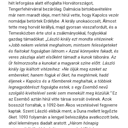
hét leforgása alatt elfoglalta Horvátországot,
Tengerfehérvárral bezárólag. Dalmácia birtokbavételére
már nem maradt ideje, mert hírül vette, hogy Kapolcs vezér
nomádjai betörtek Erdélybe. A király unokaöccsét, Álmost
tette meg horvát királlyá, majd gyorsan visszafordult, és a
Temesközben érte utol a zsákmányokkal, foglyokkal
gazdag támadókat.
„László király ezt mondta vitézeinek:
»Jobb nekem veletek meghalnom, mintsem feleségeteket
és fiaitokat fogságban látnom.« Azzal könnyekre fakadt, és
veres zászlaja alatt elsőként támadt a kunok táborára. Az
Úr felmorzsolta a kunokat a magyarok színe előtt. László
király így kiáltott vitézeihez: »Ne öljük meg ezeket az
embereket, hanem fogjuk el őket, ha megtérnek, hadd
éljenek.« Kapolcs és a főemberek meghaltak, a többiek
legnagyobbrészt fogságba estek, s egy Esembő nevű
szolgáló kivételével senki sem menekült meg közülük.”
Ez
az Esembő aztán hírül vitte társai sorsát övéinek. Azok
bosszút forraltak, s 1092-ben Ákos vezetésével fegyverre
kaptak. Szent László elébük ment, a Duna mellett legyőzte
őket. 1093 folyamán a lengyel belviszályba avatkozott bele,
ahol leleményes diadalt aratott.
„Három hónapig