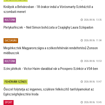
Királyok a Belvárosban - 18 órakor indul a Vörösmarty Színháztól a
szombati menet
KULTÚRA
2026.08.06. 13:35
Pletykafészek – Neil Simon bohózata a Csajághy Laura Színpadon
GAZDASÁG
2026.08.06. 11:04
Megérkeztek Magyarországra a székesfehérvári rendeltetésű Zonson
midibuszok
KULTÚRA
2026.08.06. 10:53
Színi játékok - Victor Haïm-darabbal vár a Prospero Színkör a V54-ben
FEHÉRVÁRI SZÍNES
2026.08.06. 10:47
Ősszel folytatja az ingyenes, szülésre felkészítő tanfolyamokat az
Egészségfejlesztési Iroda
SPORT
2026.08.06. 10:45