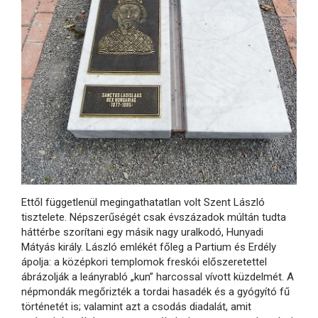
Ettől függetlenül megingathatatlan volt Szent László
tisztelete. Népszerűségét csak évszázadok múltán tudta
háttérbe szorítani egy másik nagy uralkodó, Hunyadi
Mátyás király. László emlékét főleg a Partium és Erdély
ápolja: a középkori templomok freskói előszeretettel
ábrázolják a leányrabló „kun” harcossal vívott küzdelmét. A
népmondák megőrizték a tordai hasadék és a gyógyító fű
történetét is; valamint azt a csodás diadalát, amit