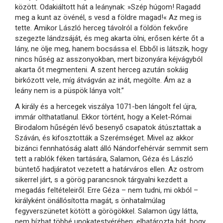
között. Odakiáltott hát a leánynak: »Szép húgom! Ragadd
meg a kunt az övénél, s vesd a földre magad!« Az meg is
tette. Amikor László herceg távolról a földön fekvőre
szegezte lándzsáját, és meg akarta ölni, erősen kérte őt a
lány, ne ölje meg, hanem bocsássa el. Ebből is látszik, hogy
nincs hűség az asszonyokban, mert bizonyára kéjvágyból
akarta őt megmenteni. A szent herceg azután sokáig
birkózott vele, míg átvágván az inát, megölte. Ám az a
leány nem is a püspök lánya volt.”
A király és a hercegek viszálya 1071-ben lángolt fel újra,
immár olthatatlanul. Ekkor történt, hogy a Kelet-Római
Birodalom hűségén lévő besenyő csapatok átúsztattak a
Száván, és kifosztották a Szerémséget. Mivel az akkor
bizánci fennhatóság alatt álló Nándorfehérvár semmit sem
tett a rablók féken tartására, Salamon, Géza és László
büntető hadjáratot vezetett a határváros ellen. Az ostrom
sikerrel járt, s a görög parancsnok tárgyalni kezdett a
megadás feltételeiről. Erre Géza – nem tudni, mi okból –
királyként önállósította magát, s önhatalmúlag
fegyverszünetet kötött a görögökkel. Salamon úgy látta,
nem bízhat többé unokatestvérében; elhatározta hát, hogy