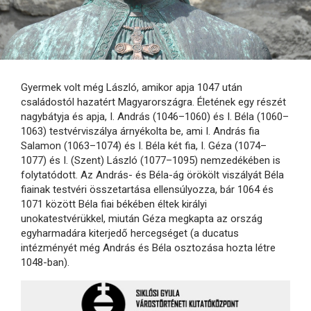
Gyermek volt még László, amikor apja 1047 után
családostól hazatért Magyarországra. Életének egy részét
nagybátyja és apja, I. András (1046–1060) és I. Béla (1060–
1063) testvérviszálya árnyékolta be, ami I. András fia
Salamon (1063–1074) és I. Béla két fia, I. Géza (1074–
1077) és I. (Szent) László (1077–1095) nemzedékében is
folytatódott. Az András- és Béla-ág örökölt viszályát Béla
fiainak testvéri összetartása ellensúlyozza, bár 1064 és
1071 között Béla fiai békében éltek királyi
unokatestvérükkel, miután Géza megkapta az ország
egyharmadára kiterjedő hercegséget (a ducatus
intézményét még András és Béla osztozása hozta létre
1048-ban).