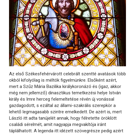
Az első Székesfehérvárott celebrált szentté avatások több
okból kifolyólag is méltók figyelmünkre. Elsőként azért,
mert a Szűz Mária Bazilika királykoronázó és (igaz, akkor
még nem jellemző) dinasztikus temetkezési helye István
király és Imre herceg felemeltetése révén új vonással
gazdagodott, s ezáltal az állami-szakrális szerepkör a
lehető legmagasabb szintre emelkedett. De azért is, mert
László itt adta tanújelét annak, hogy félretette öröklött
családi sérelmét, amit nagyapja megvakítója iránt
táplálhatott. A legenda itt idézett szövegrésze pedig azért