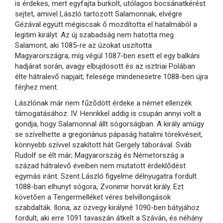
is érdekes, mert egyfajta burkolt, utólagos bocsánatkérést
sejtet, amivel László tartozott Salamonnak, elvégre
Gézával együtt mégiscsak ő mozdította el hatalmából a
legitim királyt. Az új szabadság nem hatotta meg
Salamont, aki 1085-re az úzokat uszította
Magyarországra, míg végül 1087-ben esett el egy balkáni
hadjárat során, avagy elbujdosott és az isztriai Polában
élte hátralevő napjait; felesége mindenesetre 1088-ben újra
férjhez ment.
Lászlónak már nem fűződött érdeke a német ellenzék
támogatásához: IV. Henrikkel addig is csupán annyi volt a
gondja, hogy Salamonnal állt sógorságban. A király amúgy
se szívelhette a gregoriánus pápaság hatalmi törekvéseit,
könnyebb szívvel szakított hát Gergely táborával. Sváb
Rudolf se élt már; Magyarország és Németország a
század hátralevő éveiben nem mutatott érdeklődést
egymás iránt. Szent László figyelme délnyugatra fordult.
1088-ban elhunyt sógora, Zvonimir horvát király. Ezt
követően a Tengermelléket véres belvillongások
szabdalták. Ilona, az özvegy királyné 1090-ben bátyjához
fordult, aki erre 1091 tavaszán átkelt a Száván, és néhány