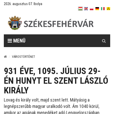
2026. augusztus 07. Ibolya
Keresés
MENÜ
VÁROSTÖRTÉNET
931 ÉVE, 1095. JÚLIUS 29-
ÉN HUNYT EL SZENT LÁSZLÓ
KIRÁLY
Lovag és király volt, majd szent lett. Mátyásig a
legnépszerűbb magyar uralkodó volt. Ám 1040 körül,
amikor az apjának menedéket adó Lengyelországban