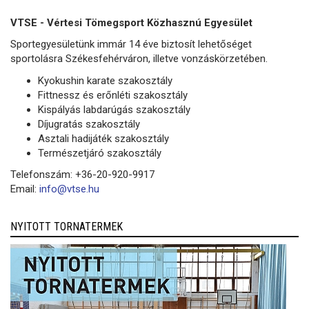
VTSE - Vértesi Tömegsport Közhasznú Egyesület
Sportegyesületünk immár 14 éve biztosít lehetőséget
sportolásra Székesfehérváron, illetve vonzáskörzetében.
Kyokushin karate szakosztály
Fittnessz és erőnléti szakosztály
Kispályás labdarúgás szakosztály
Díjugratás szakosztály
Asztali hadijáték szakosztály
Természetjáró szakosztály
Telefonszám: +36-20-920-9917
Email:
info@vtse.hu
NYITOTT TORNATERMEK