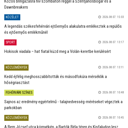
Közös bringázásra hív szombaton reggel a Szentjánosbogár és a
Dawnbreakers
KÖZÉLET
2026.08.07. 15:03
A legendás székesfehérvári ejtőernyős alakulatra emlékeztek a repülős
és ejtőernyős emlékműnél
SPORT
2026.08.07. 13:17
Hokisok viadala – hat fiatal küzd meg a Volán-keretbe kerülésért
KÖZLEMÉNYEK
2026.08.07. 13:11
Kedd éjfélig meghosszabbították és másodfokúra mérséklik a
hőségriasztást
FEHÉRVÁRI SZÍNES
2026.08.07. 10:48
Sajnos az eredmény egyértelmű - talajnedvesség-méréseket végeztek a
parkokban
KÖZLEMÉNYEK
2026.08.07. 10:45
A Bem József utca környékén, a Bartók Béla téren és Kisfaludon lesz