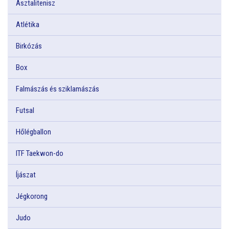
Asztalitenisz
Atlétika
Birkózás
Box
Falmászás és sziklamászás
Futsal
Hőlégballon
ITF Taekwon-do
Íjászat
Jégkorong
Judo