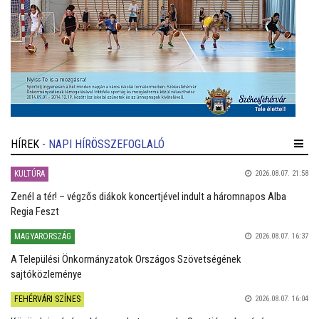
HÍREK
- NAPI HÍRÖSSZEFOGLALÓ
KULTÚRA
2026.08.07. 21:58
Zenél a tér! – végzős diákok koncertjével indult a háromnapos Alba
Regia Feszt
MAGYARORSZÁG
2026.08.07. 16:37
A Települési Önkormányzatok Országos Szövetségének
sajtóközleménye
FEHÉRVÁRI SZÍNES
2026.08.07. 16:04