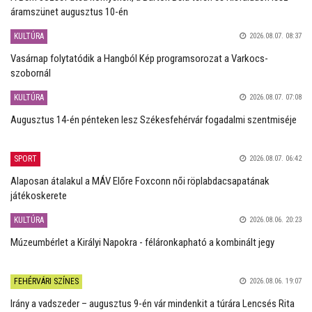
áramszünet augusztus 10-én
KULTÚRA
2026.08.07. 08:37
Vasárnap folytatódik a Hangból Kép programsorozat a Varkocs-
szobornál
KULTÚRA
2026.08.07. 07:08
Augusztus 14-én pénteken lesz Székesfehérvár fogadalmi szentmiséje
SPORT
2026.08.07. 06:42
Alaposan átalakul a MÁV Előre Foxconn női röplabdacsapatának
játékoskerete
KULTÚRA
2026.08.06. 20:23
Múzeumbérlet a Királyi Napokra - féláronkapható a kombinált jegy
FEHÉRVÁRI SZÍNES
2026.08.06. 19:07
Irány a vadszeder – augusztus 9-én vár mindenkit a túrára Lencsés Rita