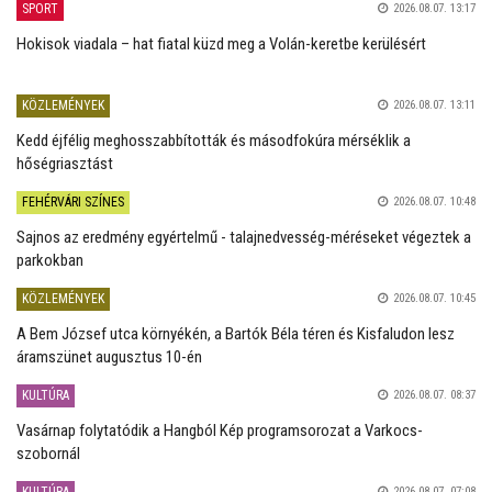
SPORT
2026.08.07. 13:17
Hokisok viadala – hat fiatal küzd meg a Volán-keretbe kerülésért
KÖZLEMÉNYEK
2026.08.07. 13:11
Kedd éjfélig meghosszabbították és másodfokúra mérséklik a
hőségriasztást
FEHÉRVÁRI SZÍNES
2026.08.07. 10:48
Sajnos az eredmény egyértelmű - talajnedvesség-méréseket végeztek a
parkokban
KÖZLEMÉNYEK
2026.08.07. 10:45
A Bem József utca környékén, a Bartók Béla téren és Kisfaludon lesz
áramszünet augusztus 10-én
KULTÚRA
2026.08.07. 08:37
Vasárnap folytatódik a Hangból Kép programsorozat a Varkocs-
szobornál
KULTÚRA
2026.08.07. 07:08