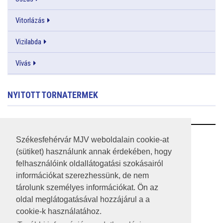
Vitorlázás
Vizilabda
Vívás
NYITOTT TORNATERMEK
RSS
Székesfehérvár MJV weboldalain cookie-at
(sütiket) használunk annak érdekében, hogy
A HONLAP 2017.03.31-I ÁLLAPOTA
felhasználóink oldallátogatási szokásairól
információkat szerezhessünk, de nem
JOGI NYILATKOZAT
tárolunk személyes információkat. Ön az
IMPRESSZUM
oldal meglátogatásával hozzájárul a a
cookie-k használatához.
MÉDIAAJÁNLAT