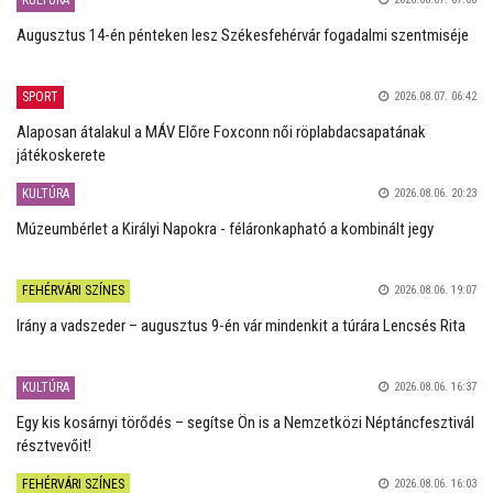
Augusztus 14-én pénteken lesz Székesfehérvár fogadalmi szentmiséje
SPORT
2026.08.07. 06:42
Alaposan átalakul a MÁV Előre Foxconn női röplabdacsapatának
játékoskerete
KULTÚRA
2026.08.06. 20:23
Múzeumbérlet a Királyi Napokra - féláronkapható a kombinált jegy
FEHÉRVÁRI SZÍNES
2026.08.06. 19:07
Irány a vadszeder – augusztus 9-én vár mindenkit a túrára Lencsés Rita
KULTÚRA
2026.08.06. 16:37
Egy kis kosárnyi törődés – segítse Ön is a Nemzetközi Néptáncfesztivál
résztvevőit!
FEHÉRVÁRI SZÍNES
2026.08.06. 16:03