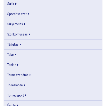
Sakk
Sportlövészet
Súlyemelés
Szinkornúszás
Tájfutás
Teke
Tenisz
Természetjárás
Tollaslabda
Tömegsport
Úszás