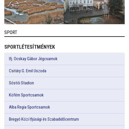
SPORT
SPORTLÉTESÍTMÉNYEK
Ifj. Ocskay Gábor Jégcsarnok
Csitáry G. Emil Uszoda
Sóstói Stadion
Köfém Sportcsarnok
Alba Regia Sportcsarnok
Bregyó Közi Ifjúsági és Szabadidőcentrum