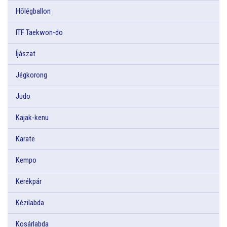
Hőlégballon
ITF Taekwon-do
Íjászat
Jégkorong
Judo
Kajak-kenu
Karate
Kempo
Kerékpár
Kézilabda
Kosárlabda