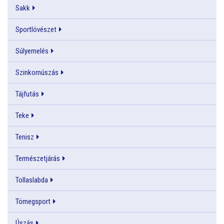
Sakk
Sportlövészet
Súlyemelés
Szinkornúszás
Tájfutás
Teke
Tenisz
Természetjárás
Tollaslabda
Tömegsport
Úszás