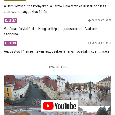
A Bem József utca környékén, a Bartók Béla téren és Kisfaludon lesz
áramszünet augusztus 10-én
KULTÚRA
2026.08.07. 08:37
Vasárnap folytatódik a Hangból Kép programsorozat a Varkocs-
szobornál
KULTÚRA
2026.08.07. 07:08
Augusztus 14-én pénteken lesz Székesfehérvár fogadalmi szentmiséje
TOVÁBBI HÍREK