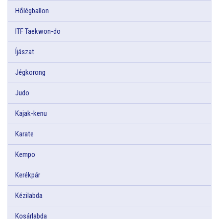
Hőlégballon
ITF Taekwon-do
Íjászat
Jégkorong
Judo
Kajak-kenu
Karate
Kempo
Kerékpár
Kézilabda
Kosárlabda