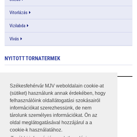
Vitorlázás
Vizilabda
Vívás
NYITOTT TORNATERMEK
RSS
Székesfehérvár MJV weboldalain cookie-at
(sütiket) használunk annak érdekében, hogy
A HONLAP 2017.03.31-I ÁLLAPOTA
felhasználóink oldallátogatási szokásairól
információkat szerezhessünk, de nem
JOGI NYILATKOZAT
tárolunk személyes információkat. Ön az
IMPRESSZUM
oldal meglátogatásával hozzájárul a a
cookie-k használatához.
MÉDIAAJÁNLAT