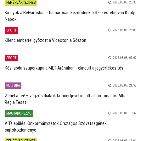
FEHÉRVÁRI SZÍNES
2026.08.08. 23:35
Királyok a Belvárosban - hamarosan kezdődnek a Székesfehérvári Királyi
Napok
SPORT
2026.08.08. 23:00
Kilenc emberrel győzött a Videoton a Sóstón
SPORT
2026.08.08. 07:07
Kézilabda szuperkupa a MET Arénában - elindult a jegyértékesítés
KULTÚRA
2026.08.07. 21:58
Zenél a tér! – végzős diákok koncertjével indult a háromnapos Alba
Regia Feszt
MAGYARORSZÁG
2026.08.07. 16:37
A Települési Önkormányzatok Országos Szövetségének
sajtóközleménye
FEHÉRVÁRI SZÍNES
2026.08.07. 16:04