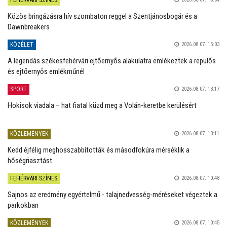
Közös bringázásra hív szombaton reggel a Szentjánosbogár és a
Dawnbreakers
KÖZÉLET
2026.08.07. 15:03
A legendás székesfehérvári ejtőernyős alakulatra emlékeztek a repülős
és ejtőernyős emlékműnél
SPORT
2026.08.07. 13:17
Hokisok viadala – hat fiatal küzd meg a Volán-keretbe kerülésért
KÖZLEMÉNYEK
2026.08.07. 13:11
Kedd éjfélig meghosszabbították és másodfokúra mérséklik a
hőségriasztást
FEHÉRVÁRI SZÍNES
2026.08.07. 10:48
Sajnos az eredmény egyértelmű - talajnedvesség-méréseket végeztek a
parkokban
KÖZLEMÉNYEK
2026.08.07. 10:45