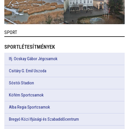
SPORT
SPORTLÉTESÍTMÉNYEK
Ifj. Ocskay Gábor Jégcsarnok
Csitáry G. Emil Uszoda
Sóstói Stadion
Köfém Sportcsarnok
Alba Regia Sportcsarnok
Bregyó Közi Ifjúsági és Szabadidőcentrum