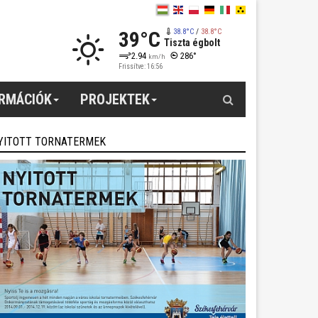
39°C
38.8°C
/
38.8°C
Tiszta égbolt
2.94
286°
km/h
Frissítve: 16:56
Keresés
ORMÁCIÓK
PROJEKTEK
YITOTT TORNATERMEK