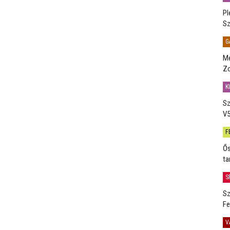
Pl
Sz
G
Me
Zo
K
Sz
V5
F
Ős
ta
S
Sz
Fe
V