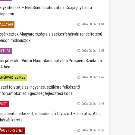
etykafészek – Neil Simon bohózata a Csajághy Laura
ínpadon
AZDASÁG
2026.08.06. 11:04
gérkeztek Magyarországra a székesfehérvári rendeltetésű
nson midibuszok
ULTÚRA
2026.08.06. 10:53
íni játékok - Victor Haïm-darabbal vár a Prospero Színkör a
4-ben
EHÉRVÁRI SZÍNES
2026.08.06. 10:47
szel folytatja az ingyenes, szülésre felkészítő
nfolyamokat az Egészségfejlesztési Iroda
PORT
2026.08.06. 10:45
erb center érkezett, másodedző távozott – alakul az Alba
hérvár kerete
ÁROSTÖRTÉNET
2026.08.06. 09:52