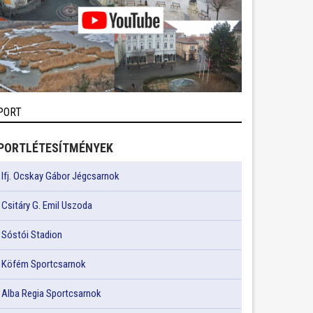
PORT
PORTLÉTESÍTMÉNYEK
Ifj. Ocskay Gábor Jégcsarnok
Csitáry G. Emil Uszoda
Sóstói Stadion
Köfém Sportcsarnok
Alba Regia Sportcsarnok