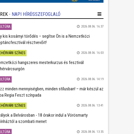
ÍREK
- NAPI HÍRÖSSZEFOGLALÓ
ULTÚRA
2026.08.06. 16:37
y kis kosárnyi törődés – segítse Ön is a Nemzetközi
ptáncfesztivál résztvevőit!
EHÉRVÁRI SZÍNES
2026.08.06. 16:03
mzetközi hangszeres mesterkurzus és fesztivál
hérvárcsurgón
ULTÚRA
2026.08.06. 14:19
zz minden mennyiségben, minden stílusban! – már készül az
ba Regia Feszt színpada
EHÉRVÁRI SZÍNES
2026.08.06. 13:41
rályok a Belvárosban - 18 órakor indul a Vörösmarty
ínháztól a szombati menet
ULTÚRA
2026.08.06. 13:35