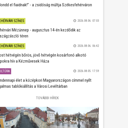
ondd el fiaidnak!” - a zsidóság múltja Székesfehérváron
EHÉRVÁRI SZÍNES
2026.08.06. 07:03
hérvári Mézünnep - augusztus 14-én kezdődik az
szágzászló téren
EHÉRVÁRI SZÍNES
2026.08.06. 06:42
st hétvégén bőrös, jövő hétvégén kosárfonó alkotó
pokra hív a Kézművesek Háza
ULTÚRA
2026.08.05. 17:59
ndennapi élet a középkori Magyarországon címmel nyílt
galmas tablókiállítás a Városi Levéltárban
TOVÁBBI HÍREK