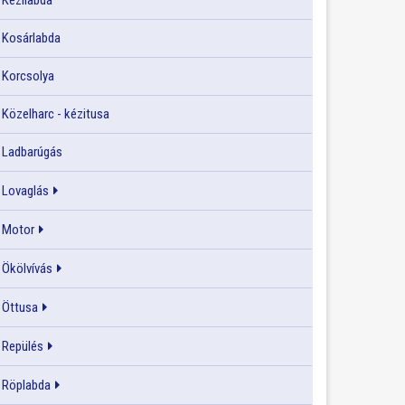
Kézilabda
Kosárlabda
Korcsolya
Közelharc - kézitusa
Ladbarúgás
Lovaglás
Motor
Ökölvívás
Öttusa
Repülés
Röplabda