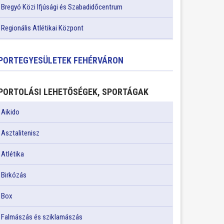
Bregyó Közi Ifjúsági és Szabadidőcentrum
Regionális Atlétikai Központ
PORTEGYESÜLETEK FEHÉRVÁRON
PORTOLÁSI LEHETŐSÉGEK, SPORTÁGAK
Aikido
Asztalitenisz
Atlétika
Birkózás
Box
Falmászás és sziklamászás