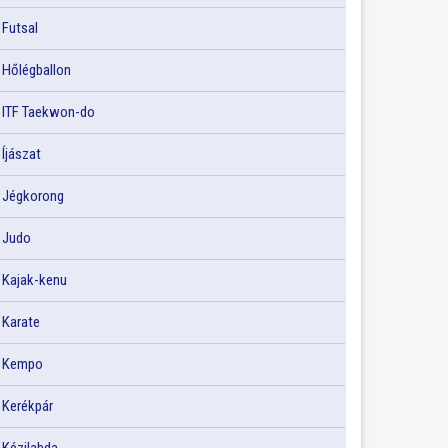
Futsal
Hőlégballon
ITF Taekwon-do
Íjászat
Jégkorong
Judo
Kajak-kenu
Karate
Kempo
Kerékpár