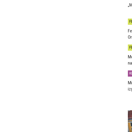
„M
F
Fe
Or
F
Mo
na
K
Mi
iz