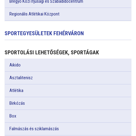
Bregyó Közi Ifjúsági és Szabadidőcentrum
Regionális Atlétikai Központ
SPORTEGYESÜLETEK FEHÉRVÁRON
SPORTOLÁSI LEHETŐSÉGEK, SPORTÁGAK
Aikido
Asztalitenisz
Atlétika
Birkózás
Box
Falmászás és sziklamászás