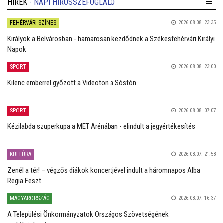
HÍREK
- NAPI HÍRÖSSZEFOGLALÓ
FEHÉRVÁRI SZÍNES
2026.08.08. 23:35
Királyok a Belvárosban - hamarosan kezdődnek a Székesfehérvári Királyi
Napok
SPORT
2026.08.08. 23:00
Kilenc emberrel győzött a Videoton a Sóstón
SPORT
2026.08.08. 07:07
Kézilabda szuperkupa a MET Arénában - elindult a jegyértékesítés
KULTÚRA
2026.08.07. 21:58
Zenél a tér! – végzős diákok koncertjével indult a háromnapos Alba
Regia Feszt
MAGYARORSZÁG
2026.08.07. 16:37
A Települési Önkormányzatok Országos Szövetségének