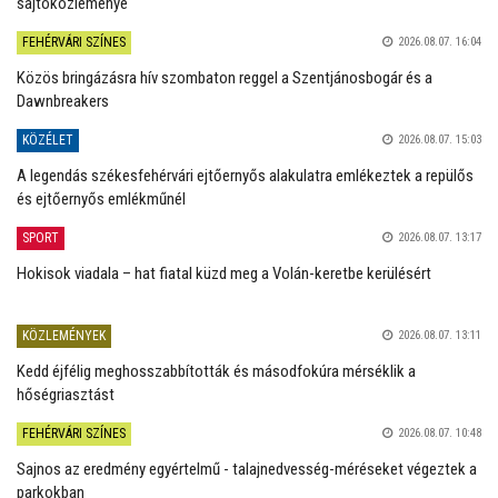
sajtóközleménye
FEHÉRVÁRI SZÍNES
2026.08.07. 16:04
Közös bringázásra hív szombaton reggel a Szentjánosbogár és a
Dawnbreakers
KÖZÉLET
2026.08.07. 15:03
A legendás székesfehérvári ejtőernyős alakulatra emlékeztek a repülős
és ejtőernyős emlékműnél
SPORT
2026.08.07. 13:17
Hokisok viadala – hat fiatal küzd meg a Volán-keretbe kerülésért
KÖZLEMÉNYEK
2026.08.07. 13:11
Kedd éjfélig meghosszabbították és másodfokúra mérséklik a
hőségriasztást
FEHÉRVÁRI SZÍNES
2026.08.07. 10:48
Sajnos az eredmény egyértelmű - talajnedvesség-méréseket végeztek a
parkokban