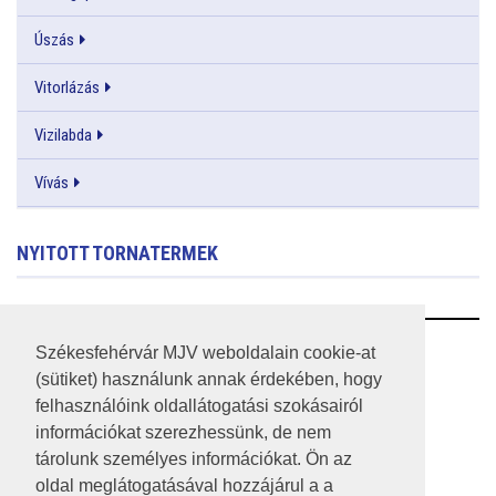
Úszás
Vitorlázás
Vizilabda
Vívás
NYITOTT TORNATERMEK
RSS
Székesfehérvár MJV weboldalain cookie-at
(sütiket) használunk annak érdekében, hogy
A HONLAP 2017.03.31-I ÁLLAPOTA
felhasználóink oldallátogatási szokásairól
információkat szerezhessünk, de nem
JOGI NYILATKOZAT
tárolunk személyes információkat. Ön az
IMPRESSZUM
oldal meglátogatásával hozzájárul a a