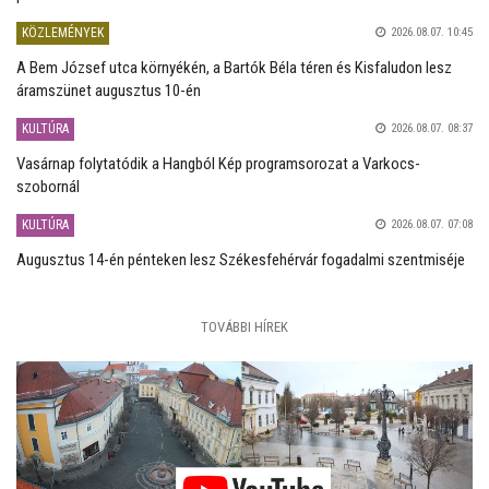
KÖZLEMÉNYEK
2026.08.07. 10:45
A Bem József utca környékén, a Bartók Béla téren és Kisfaludon lesz
áramszünet augusztus 10-én
KULTÚRA
2026.08.07. 08:37
Vasárnap folytatódik a Hangból Kép programsorozat a Varkocs-
szobornál
KULTÚRA
2026.08.07. 07:08
Augusztus 14-én pénteken lesz Székesfehérvár fogadalmi szentmiséje
TOVÁBBI HÍREK