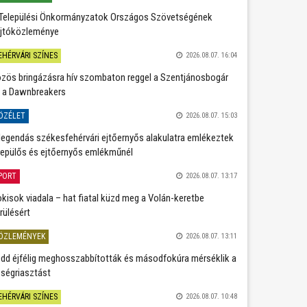
Települési Önkormányzatok Országos Szövetségének
jtóközleménye
EHÉRVÁRI SZÍNES
2026.08.07. 16:04
zös bringázásra hív szombaton reggel a Szentjánosbogár
 a Dawnbreakers
ÖZÉLET
2026.08.07. 15:03
legendás székesfehérvári ejtőernyős alakulatra emlékeztek
repülős és ejtőernyős emlékműnél
PORT
2026.08.07. 13:17
kisok viadala – hat fiatal küzd meg a Volán-keretbe
rülésért
ÖZLEMÉNYEK
2026.08.07. 13:11
dd éjfélig meghosszabbították és másodfokúra mérséklik a
ségriasztást
EHÉRVÁRI SZÍNES
2026.08.07. 10:48