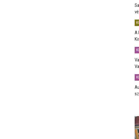
Sa
vé
K
A 
Ki
K
Va
Va
K
Au
sz