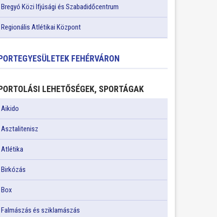
Bregyó Közi Ifjúsági és Szabadidőcentrum
Regionális Atlétikai Központ
PORTEGYESÜLETEK FEHÉRVÁRON
PORTOLÁSI LEHETŐSÉGEK, SPORTÁGAK
Aikido
Asztalitenisz
Atlétika
Birkózás
Box
Falmászás és sziklamászás