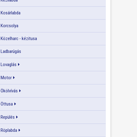
Kézilabda
Kosárlabda
Korcsolya
Közelharc - kézitusa
Ladbarúgás
Lovaglás
Motor
Ökölvívás
Öttusa
Repülés
Röplabda