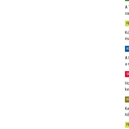
A 
sa
F
Kö
és
K
A 
a 
S
Ho
ke
K
Ke
hő
F