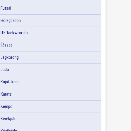
Futsal
Hőlégballon
ITF Taekwon-do
Íjászat
Jégkorong
Judo
Kajak-kenu
Karate
Kempo
Kerékpár