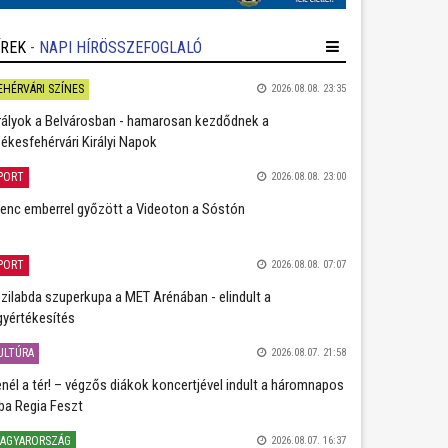
ÍREK
- NAPI HÍRÖSSZEFOGLALÓ
EHÉRVÁRI SZÍNES
2026.08.08. 23:35
rályok a Belvárosban - hamarosan kezdődnek a
ékesfehérvári Királyi Napok
PORT
2026.08.08. 23:00
lenc emberrel győzött a Videoton a Sóstón
PORT
2026.08.08. 07:07
zilabda szuperkupa a MET Arénában - elindult a
gyértékesítés
ULTÚRA
2026.08.07. 21:58
nél a tér! – végzős diákok koncertjével indult a háromnapos
ba Regia Feszt
AGYARORSZÁG
2026.08.07. 16:37