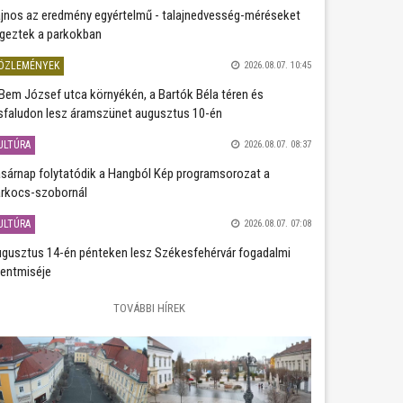
jnos az eredmény egyértelmű - talajnedvesség-méréseket
geztek a parkokban
ÖZLEMÉNYEK
2026.08.07. 10:45
Bem József utca környékén, a Bartók Béla téren és
sfaludon lesz áramszünet augusztus 10-én
ULTÚRA
2026.08.07. 08:37
sárnap folytatódik a Hangból Kép programsorozat a
rkocs-szobornál
ULTÚRA
2026.08.07. 07:08
gusztus 14-én pénteken lesz Székesfehérvár fogadalmi
entmiséje
TOVÁBBI HÍREK