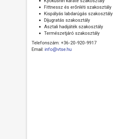
Kyokushin karate szakosztály
Fittnessz és erőnléti szakosztály
Kispályás labdarúgás szakosztály
Díjugratás szakosztály
Asztali hadijáték szakosztály
Természetjáró szakosztály
Telefonszám: +36-20-920-9917
Email:
info@vtse.hu