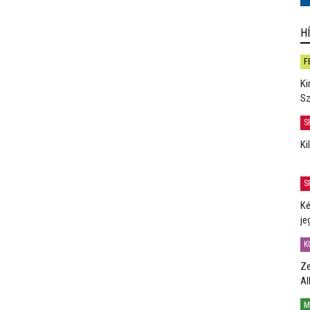
H
F
Ki
Sz
S
Ki
S
Ké
je
K
Ze
Al
M