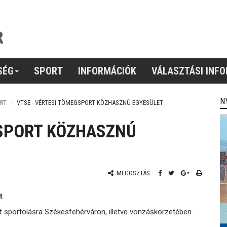
SÉG
SPORT
INFORMÁCIÓK
VÁLASZTÁSI INF
N
RT
VTSE - VÉRTESI TÖMEGSPORT KÖZHASZNÚ EGYESÜLET
GSPORT KÖZHASZNÚ
MEGOSZTÁS:
t
t sportolásra Székesfehérváron, illetve vonzáskörzetében.