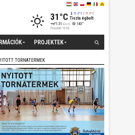
31°C
31.4°C
/
31.4°C
Tiszta égbolt
1.31
143°
km/h
Frissítve: 13:55
Keresés
ORMÁCIÓK
PROJEKTEK
YITOTT TORNATERMEK