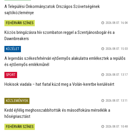
A Települési Önkormányzatok Országos Szövetségének
sajtóközleménye
FEHÉRVÁRI SZÍNES
2026.08.07. 16:04
Közös bringázásra hív szombaton reggel a Szentjánosbogár és a
Dawnbreakers
KÖZÉLET
2026.08.07. 15:03
A legendás székesfehérvári ejtőernyős alakulatra emlékeztek a repülős
és ejtőernyős emlékműnél
SPORT
2026.08.07. 13:17
Hokisok viadala – hat fiatal küzd meg a Volán-keretbe kerülésért
KÖZLEMÉNYEK
2026.08.07. 13:11
Kedd éjfélig meghosszabbították és másodfokúra mérséklik a
hőségriasztást
FEHÉRVÁRI SZÍNES
2026.08.07. 10:48