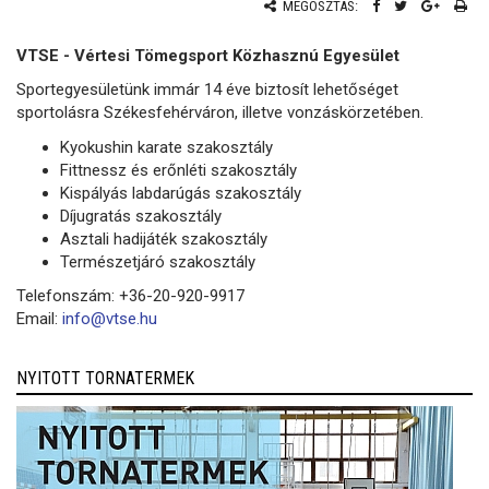
MEGOSZTÁS:
VTSE - Vértesi Tömegsport Közhasznú Egyesület
Sportegyesületünk immár 14 éve biztosít lehetőséget
sportolásra Székesfehérváron, illetve vonzáskörzetében.
Kyokushin karate szakosztály
Fittnessz és erőnléti szakosztály
Kispályás labdarúgás szakosztály
Díjugratás szakosztály
Asztali hadijáték szakosztály
Természetjáró szakosztály
Telefonszám: +36-20-920-9917
Email:
info@vtse.hu
NYITOTT TORNATERMEK