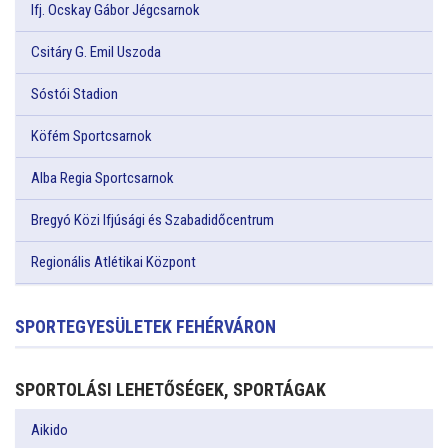
Ifj. Ocskay Gábor Jégcsarnok
Csitáry G. Emil Uszoda
Sóstói Stadion
Köfém Sportcsarnok
Alba Regia Sportcsarnok
Bregyó Közi Ifjúsági és Szabadidőcentrum
Regionális Atlétikai Központ
SPORTEGYESÜLETEK FEHÉRVÁRON
SPORTOLÁSI LEHETŐSÉGEK, SPORTÁGAK
Aikido