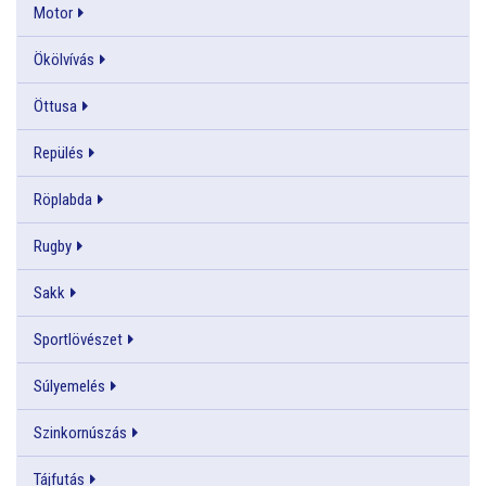
Motor
Ökölvívás
Öttusa
Repülés
Röplabda
Rugby
Sakk
Sportlövészet
Súlyemelés
Szinkornúszás
Tájfutás