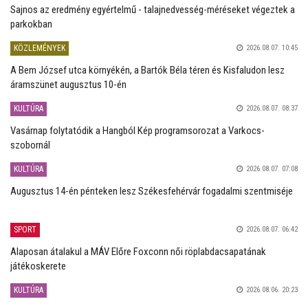
Sajnos az eredmény egyértelmű - talajnedvesség-méréseket végeztek a
parkokban
KÖZLEMÉNYEK
2026.08.07. 10:45
A Bem József utca környékén, a Bartók Béla téren és Kisfaludon lesz
áramszünet augusztus 10-én
KULTÚRA
2026.08.07. 08:37
Vasárnap folytatódik a Hangból Kép programsorozat a Varkocs-
szobornál
KULTÚRA
2026.08.07. 07:08
Augusztus 14-én pénteken lesz Székesfehérvár fogadalmi szentmiséje
SPORT
2026.08.07. 06:42
Alaposan átalakul a MÁV Előre Foxconn női röplabdacsapatának
játékoskerete
KULTÚRA
2026.08.06. 20:23