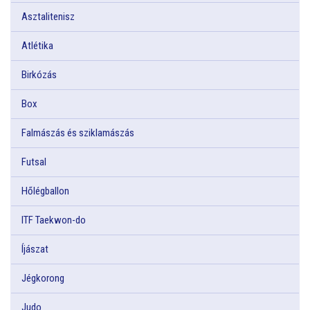
Asztalitenisz
Atlétika
Birkózás
Box
Falmászás és sziklamászás
Futsal
Hőlégballon
ITF Taekwon-do
Íjászat
Jégkorong
Judo