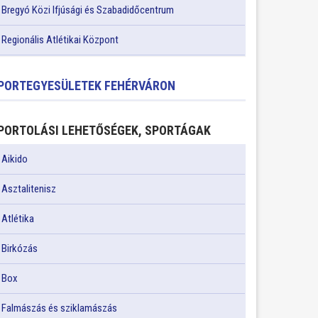
Bregyó Közi Ifjúsági és Szabadidőcentrum
Regionális Atlétikai Központ
PORTEGYESÜLETEK FEHÉRVÁRON
PORTOLÁSI LEHETŐSÉGEK, SPORTÁGAK
Aikido
Asztalitenisz
Atlétika
Birkózás
Box
Falmászás és sziklamászás