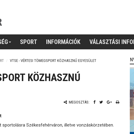
SÉG
SPORT
INFORMÁCIÓK
VÁLASZTÁSI INF
N
RT
VTSE - VÉRTESI TÖMEGSPORT KÖZHASZNÚ EGYESÜLET
GSPORT KÖZHASZNÚ
MEGOSZTÁS:
t
t sportolásra Székesfehérváron, illetve vonzáskörzetében.