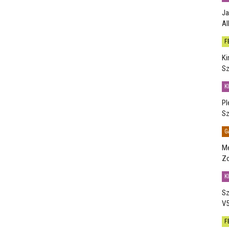
Ja
Al
F
Ki
Sz
K
Pl
Sz
G
Me
Zo
K
Sz
V5
F