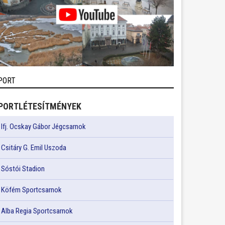
PORT
PORTLÉTESÍTMÉNYEK
Ifj. Ocskay Gábor Jégcsarnok
Csitáry G. Emil Uszoda
Sóstói Stadion
Köfém Sportcsarnok
Alba Regia Sportcsarnok