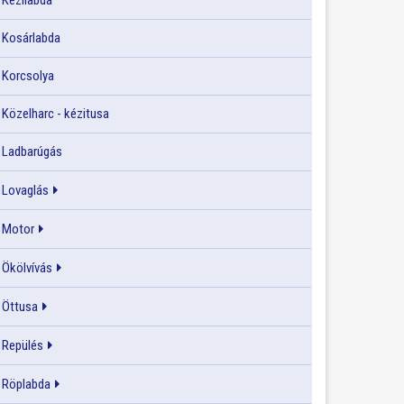
Kézilabda
Kosárlabda
Korcsolya
Közelharc - kézitusa
Ladbarúgás
Lovaglás
Motor
Ökölvívás
Öttusa
Repülés
Röplabda