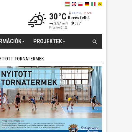
30°C
29.5°C
/
29.5°C
Kevés felhő
2.57
336°
km/h
Frissítve: 21:52
Keresés
ORMÁCIÓK
PROJEKTEK
YITOTT TORNATERMEK