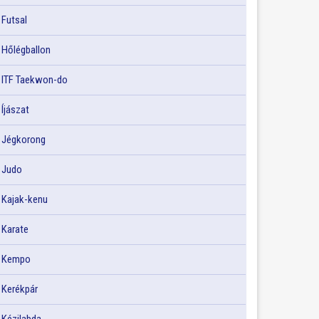
Futsal
Hőlégballon
ITF Taekwon-do
Íjászat
Jégkorong
Judo
Kajak-kenu
Karate
Kempo
Kerékpár