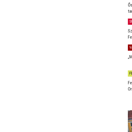
Ős
ta
S
Sz
Fe
V
„M
F
Fe
Or