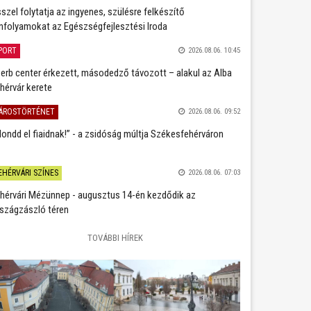
szel folytatja az ingyenes, szülésre felkészítő
nfolyamokat az Egészségfejlesztési Iroda
PORT
2026.08.06. 10:45
erb center érkezett, másodedző távozott – alakul az Alba
hérvár kerete
ÁROSTÖRTÉNET
2026.08.06. 09:52
ondd el fiaidnak!” - a zsidóság múltja Székesfehérváron
EHÉRVÁRI SZÍNES
2026.08.06. 07:03
hérvári Mézünnep - augusztus 14-én kezdődik az
szágzászló téren
TOVÁBBI HÍREK