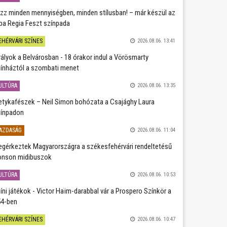
zz minden mennyiségben, minden stílusban! – már készül az
ba Regia Feszt színpada
EHÉRVÁRI SZÍNES
2026.08.06. 13:41
rályok a Belvárosban - 18 órakor indul a Vörösmarty
ínháztól a szombati menet
ULTÚRA
2026.08.06. 13:35
etykafészek – Neil Simon bohózata a Csajághy Laura
ínpadon
AZDASÁG
2026.08.06. 11:04
gérkeztek Magyarországra a székesfehérvári rendeltetésű
nson midibuszok
ULTÚRA
2026.08.06. 10:53
íni játékok - Victor Haïm-darabbal vár a Prospero Színkör a
4-ben
EHÉRVÁRI SZÍNES
2026.08.06. 10:47