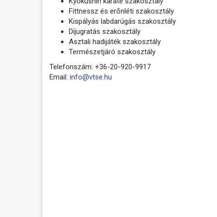
Kyokushin karate szakosztály
Fittnessz és erőnléti szakosztály
Kispályás labdarúgás szakosztály
Díjugratás szakosztály
Asztali hadijáték szakosztály
Természetjáró szakosztály
Telefonszám: +36-20-920-9917
Email:
info@vtse.hu