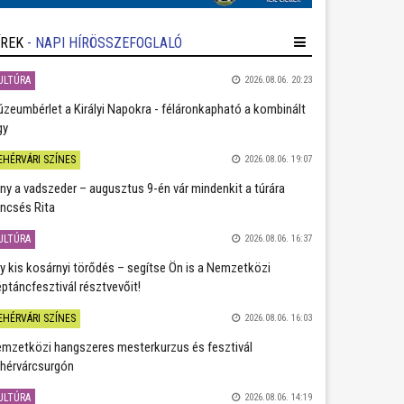
ÍREK
- NAPI HÍRÖSSZEFOGLALÓ
ULTÚRA
2026.08.06. 20:23
zeumbérlet a Királyi Napokra - féláronkapható a kombinált
gy
EHÉRVÁRI SZÍNES
2026.08.06. 19:07
ány a vadszeder – augusztus 9-én vár mindenkit a túrára
ncsés Rita
ULTÚRA
2026.08.06. 16:37
y kis kosárnyi törődés – segítse Ön is a Nemzetközi
ptáncfesztivál résztvevőit!
EHÉRVÁRI SZÍNES
2026.08.06. 16:03
mzetközi hangszeres mesterkurzus és fesztivál
hérvárcsurgón
ULTÚRA
2026.08.06. 14:19