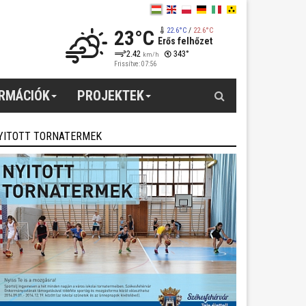
23°C
22.6°C
/
22.6°C
Erős felhőzet
2.42
343°
km/h
Frissítve: 07:56
Keresés
ORMÁCIÓK
PROJEKTEK
YITOTT TORNATERMEK