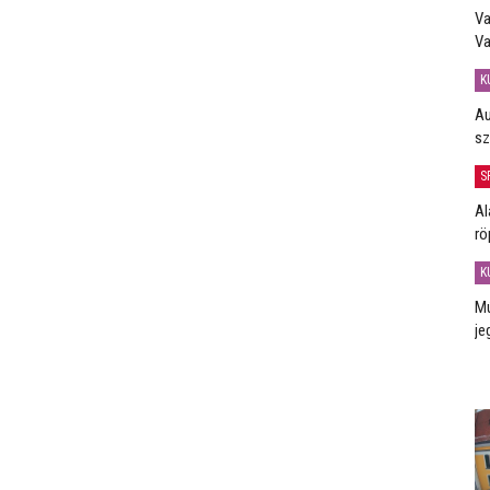
Va
Va
K
Au
sz
S
Al
rö
K
Mú
je