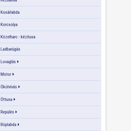
Kézilabda
Kosárlabda
Korcsolya
Közelharc - kézitusa
Ladbarúgás
Lovaglás
Motor
Ökölvívás
Öttusa
Repülés
Röplabda