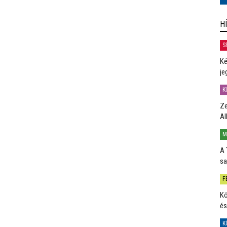
H
S
Ké
je
K
Ze
Al
M
A 
sa
F
Kö
és
K