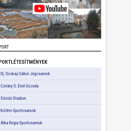
PORT
PORTLÉTESÍTMÉNYEK
Ifj. Ocskay Gábor Jégcsarnok
Csitáry G. Emil Uszoda
Sóstói Stadion
Köfém Sportcsarnok
Alba Regia Sportcsarnok