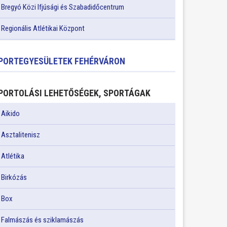
Bregyó Közi Ifjúsági és Szabadidőcentrum
Regionális Atlétikai Központ
PORTEGYESÜLETEK FEHÉRVÁRON
PORTOLÁSI LEHETŐSÉGEK, SPORTÁGAK
Aikido
Asztalitenisz
Atlétika
Birkózás
Box
Falmászás és sziklamászás