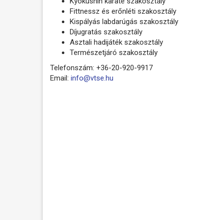
Kyokushin karate szakosztály
Fittnessz és erőnléti szakosztály
Kispályás labdarúgás szakosztály
Díjugratás szakosztály
Asztali hadijáték szakosztály
Természetjáró szakosztály
Telefonszám: +36-20-920-9917
Email:
info@vtse.hu