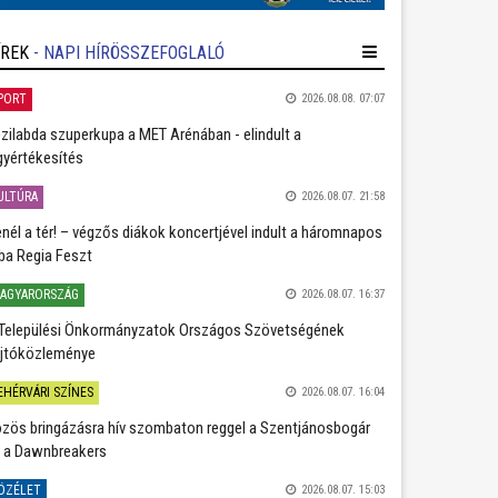
ÍREK
- NAPI HÍRÖSSZEFOGLALÓ
PORT
2026.08.08. 07:07
zilabda szuperkupa a MET Arénában - elindult a
gyértékesítés
ULTÚRA
2026.08.07. 21:58
nél a tér! – végzős diákok koncertjével indult a háromnapos
ba Regia Feszt
AGYARORSZÁG
2026.08.07. 16:37
Települési Önkormányzatok Országos Szövetségének
jtóközleménye
EHÉRVÁRI SZÍNES
2026.08.07. 16:04
zös bringázásra hív szombaton reggel a Szentjánosbogár
 a Dawnbreakers
ÖZÉLET
2026.08.07. 15:03