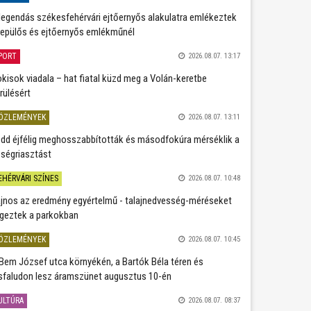
legendás székesfehérvári ejtőernyős alakulatra emlékeztek
repülős és ejtőernyős emlékműnél
PORT
2026.08.07. 13:17
kisok viadala – hat fiatal küzd meg a Volán-keretbe
rülésért
ÖZLEMÉNYEK
2026.08.07. 13:11
dd éjfélig meghosszabbították és másodfokúra mérséklik a
ségriasztást
EHÉRVÁRI SZÍNES
2026.08.07. 10:48
jnos az eredmény egyértelmű - talajnedvesség-méréseket
geztek a parkokban
ÖZLEMÉNYEK
2026.08.07. 10:45
Bem József utca környékén, a Bartók Béla téren és
sfaludon lesz áramszünet augusztus 10-én
ULTÚRA
2026.08.07. 08:37