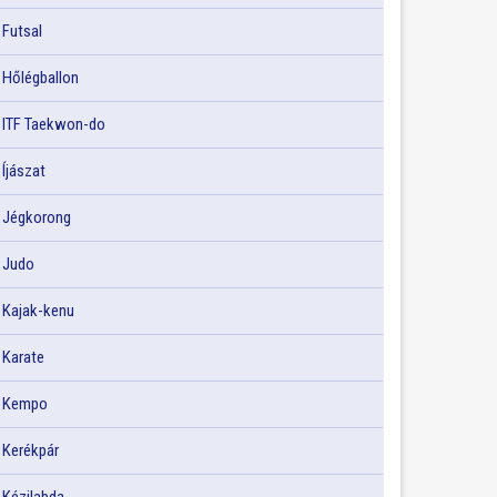
Futsal
Hőlégballon
ITF Taekwon-do
Íjászat
Jégkorong
Judo
Kajak-kenu
Karate
Kempo
Kerékpár