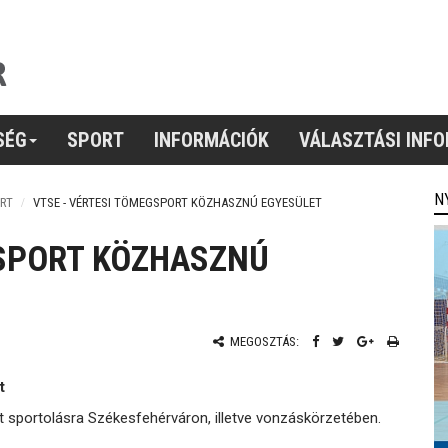
SÉG
SPORT
INFORMÁCIÓK
VÁLASZTÁSI INF
N
RT
VTSE - VÉRTESI TÖMEGSPORT KÖZHASZNÚ EGYESÜLET
GSPORT KÖZHASZNÚ
MEGOSZTÁS:
t
t sportolásra Székesfehérváron, illetve vonzáskörzetében.