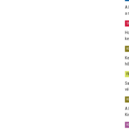
A 
a 
S
Ho
ke
K
Ke
hő
F
Sa
vé
K
A 
Ki
K