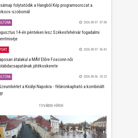
sárnap folytatódik a Hangból Kép programsorozat a
rkocs-szobornál
ULTÚRA
2026.08.07. 07:08
gusztus 14-én pénteken lesz Székesfehérvár fogadalmi
entmiséje
PORT
2026.08.07. 06:42
aposan átalakul a MÁV Előre Foxconn női
plabdacsapatának játékoskerete
ULTÚRA
2026.08.06. 20:23
zeumbérlet a Királyi Napokra - féláronkapható a kombinált
gy
TOVÁBBI HÍREK