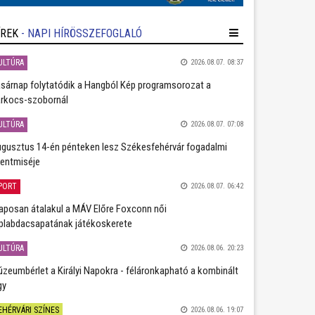
ÍREK
- NAPI HÍRÖSSZEFOGLALÓ
ULTÚRA
2026.08.07. 08:37
sárnap folytatódik a Hangból Kép programsorozat a
rkocs-szobornál
ULTÚRA
2026.08.07. 07:08
gusztus 14-én pénteken lesz Székesfehérvár fogadalmi
entmiséje
PORT
2026.08.07. 06:42
aposan átalakul a MÁV Előre Foxconn női
plabdacsapatának játékoskerete
ULTÚRA
2026.08.06. 20:23
zeumbérlet a Királyi Napokra - féláronkapható a kombinált
gy
EHÉRVÁRI SZÍNES
2026.08.06. 19:07