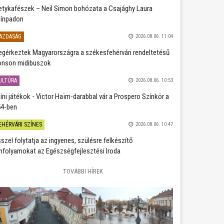
etykafészek – Neil Simon bohózata a Csajághy Laura
ínpadon
AZDASÁG
2026.08.06. 11:04
gérkeztek Magyarországra a székesfehérvári rendeltetésű
nson midibuszok
ULTÚRA
2026.08.06. 10:53
íni játékok - Victor Haïm-darabbal vár a Prospero Színkör a
4-ben
EHÉRVÁRI SZÍNES
2026.08.06. 10:47
szel folytatja az ingyenes, szülésre felkészítő
nfolyamokat az Egészségfejlesztési Iroda
TOVÁBBI HÍREK