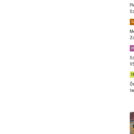
Pl
Sz
G
Me
Zo
K
Sz
V5
F
Ős
ta