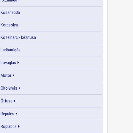
Kézilabda
Kosárlabda
Korcsolya
Közelharc - kézitusa
Ladbarúgás
Lovaglás
Motor
Ökölvívás
Öttusa
Repülés
Röplabda