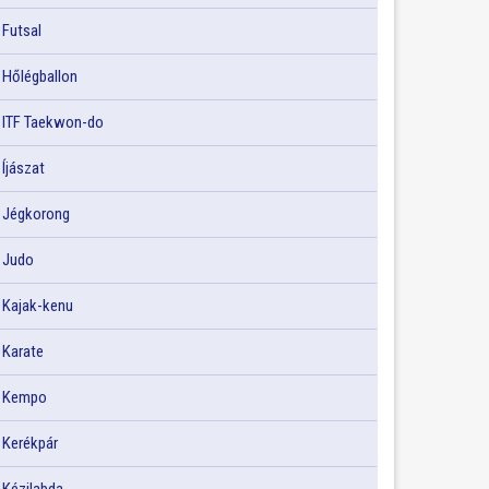
Futsal
Hőlégballon
ITF Taekwon-do
Íjászat
Jégkorong
Judo
Kajak-kenu
Karate
Kempo
Kerékpár