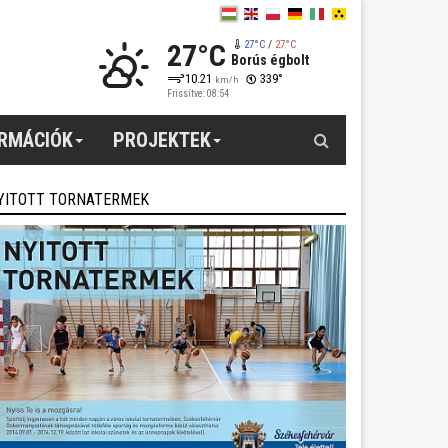
27°C
27°C
/
27°C
Borús égbolt
10.21
339°
km/h
Frissítve: 08:54
Keresés
ORMÁCIÓK
PROJEKTEK
YITOTT TORNATERMEK