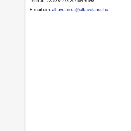
Telefon: 22/538-773 20/559-6598
E-mail cím:
albavolan.sc@albavolansc.hu