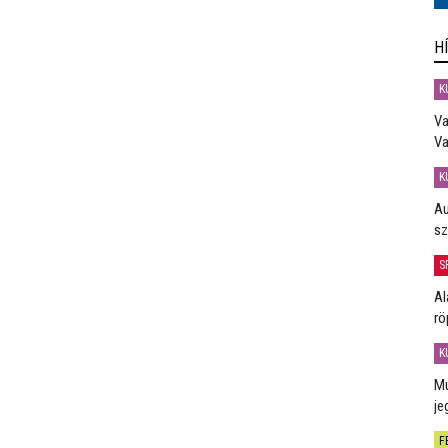
H
K
Va
Va
K
Au
sz
S
Al
rö
K
Mú
je
F