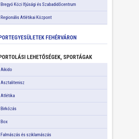
Bregyó Közi Ifjúsági és Szabadidőcentrum
Regionális Atlétikai Központ
PORTEGYESÜLETEK FEHÉRVÁRON
PORTOLÁSI LEHETŐSÉGEK, SPORTÁGAK
Aikido
Asztalitenisz
Atlétika
Birkózás
Box
Falmászás és sziklamászás