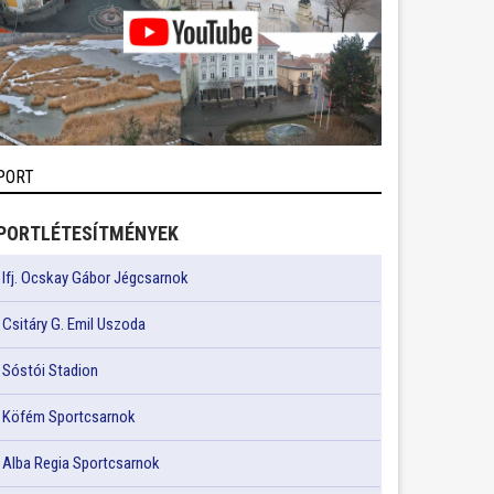
PORT
PORTLÉTESÍTMÉNYEK
Ifj. Ocskay Gábor Jégcsarnok
Csitáry G. Emil Uszoda
Sóstói Stadion
Köfém Sportcsarnok
Alba Regia Sportcsarnok