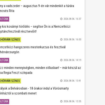
ány a vadszeder – augusztus 9-én vár mindenkit a túrára
ncsés Rita
ULTÚRA
2026.08.06. 16:37
y kis kosárnyi törődés – segítse Ön is a Nemzetközi
ptáncfesztivál résztvevőit!
EHÉRVÁRI SZÍNES
2026.08.06. 16:03
mzetközi hangszeres mesterkurzus és fesztivál
hérvárcsurgón
ULTÚRA
2026.08.06. 14:19
zz minden mennyiségben, minden stílusban! – már készül az
ba Regia Feszt színpada
EHÉRVÁRI SZÍNES
2026.08.06. 13:41
rályok a Belvárosban - 18 órakor indul a Vörösmarty
ínháztól a szombati menet
ULTÚRA
2026.08.06. 13:35