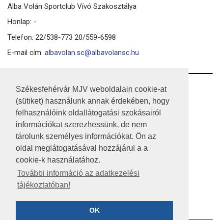
Alba Volán Sportclub Vívó Szakosztálya
Honlap: -
Telefon: 22/538-773 20/559-6598
E-mail cím:
albavolan.sc@albavolansc.hu
RSS
Székesfehérvár MJV weboldalain cookie-at
(sütiket) használunk annak érdekében, hogy
A HONLAP 2017.03.31-I ÁLLAPOTA
felhasználóink oldallátogatási szokásairól
információkat szerezhessünk, de nem
JOGI NYILATKOZAT
tárolunk személyes információkat. Ön az
IMPRESSZUM
oldal meglátogatásával hozzájárul a a
cookie-k használatához.
MÉDIAAJÁNLAT
További információ az adatkezelési
tájékoztatóban!
KÖZÉRDEKŰ ADATOK
ADATVÉDELEM
OK