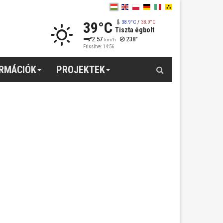
39°C
38.9°C
/
38.9°C
Tiszta égbolt
2.57
238°
km/h
Frissítve: 14:56
Keresés
ORMÁCIÓK
PROJEKTEK