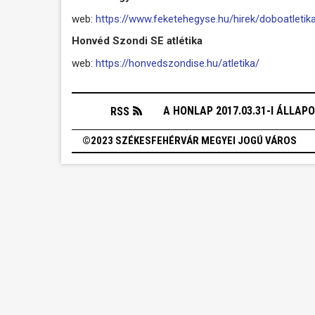
web:
https://www.feketehegyse.hu/hirek/doboatletik
Honvéd Szondi SE atlétika
web:
https://honvedszondise.hu/atletika/
A HONLAP 2017.03.31-I ÁLLAP
RSS
©2023 SZÉKESFEHÉRVÁR MEGYEI JOGÚ VÁROS