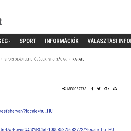
SÉG
SPORT
INFORMÁCIÓK
VÁLASZTÁSI INF
SPORTOLÁSI LEHETŐSÉGEK, SPORTÁGAK
KARATE
MEGOSZTÁS:
kesfehervar/?locale=hu_HU
rate-Do-Egyes%C3%BClet-100085325682772/?locale=hu_HU