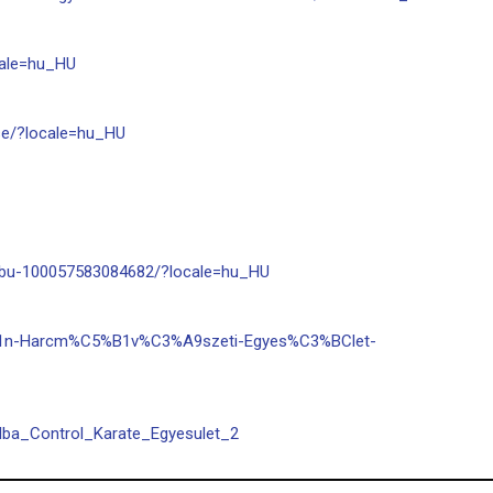
cale=hu_HU
se/?locale=hu_HU
ibu-100057583084682/?locale=hu_HU
A1n-Harcm%C5%B1v%C3%A9szeti-Egyes%C3%BClet-
/Alba_Control_Karate_Egyesulet_2