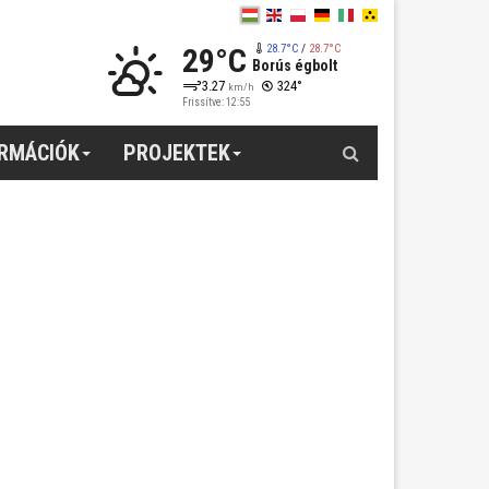
29°C
28.7°C
/
28.7°C
Borús égbolt
3.27
324°
km/h
Frissítve: 12:55
Keresés
ORMÁCIÓK
PROJEKTEK